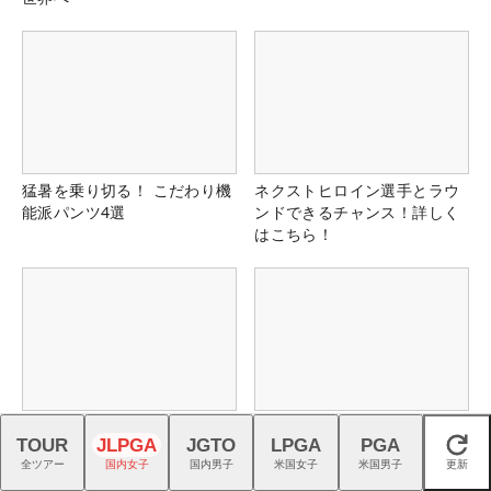
猛暑を乗り切る！ こだわり機
ネクストヒロイン選手とラウ
能派パンツ4選
ンドできるチャンス！詳しく
はこちら！
2組7名以上のプレーに2回使
最新モデル『FJクオンタム』
TOUR
JLPGA
JGTO
LPGA
PGA
える！コース限定4,000円ク
を石井良介プロがチェック
閉じる
全ツアー
国内女子
国内男子
米国女子
米国男子
更新
ーポン