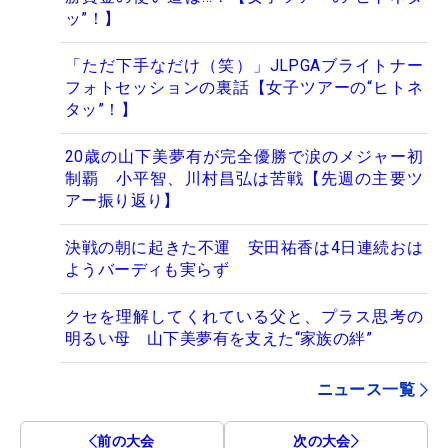
ッ”！】
「ただ下手なだけ（笑）」JLPGAブライトナー
フォトセッションの裏話【女子ツアーの“ヒトネ
タッ”！】
20歳の山下美夢有が完全優勝で涙のメジャー初
制覇 小平智、川村昌弘は苦戦【先週の主要ツ
アー振り返り】
決戦の朝に起きた不運 安田祐香は4日連続おは
ようバーディも実らず
クセを理解してくれている父と、プラス思考の
明るい母 山下美夢有を支えた“家族の絆”
ニュース一覧
前の大会
次の大会