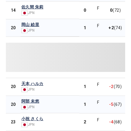
佐久間 朱莉
F
0
0
14
(72)
JPN
岡山 絵里
F
1
+2
20
(74)
JPN
天本 ハルカ
F
1
-2
20
(70)
JPN
阿部 未悠
F
1
-5
20
(67)
JPN
小祝 さくら
F
2
-4
23
(68)
JPN