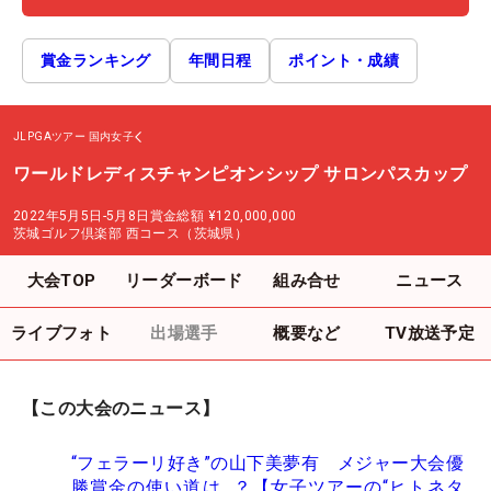
賞金ランキング
年間日程
ポイント・成績
JLPGAツアー
国内女子
ワールドレディスチャンピオンシップ サロンパスカップ
2022年5月5日-5月8日
賞金総額
¥120,000,000
茨城ゴルフ倶楽部 西コース（茨城県）
大会TOP
リーダーボード
組み合せ
ニュース
ライブフォト
出場選手
概要など
TV放送予定
【この大会のニュース】
“フェラーリ好き”の山下美夢有 メジャー大会優
勝賞金の使い道は…？【女子ツアーの“ヒトネタ