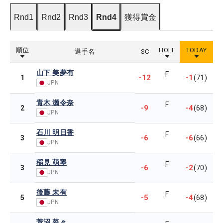
Rnd1
Rnd2
Rnd3
Rnd4
獲得賞金
順位
HOLE
TODAY
選手名
SC
山下 美夢有
F
-12
-1
1
(71)
JPN
青木 瀬令奈
F
-9
-4
2
(68)
JPN
石川 明日香
F
-6
-6
3
(66)
JPN
稲見 萌寧
F
-6
-2
3
(70)
JPN
後藤 未有
F
-5
-4
5
(68)
JPN
菅沼 菜々