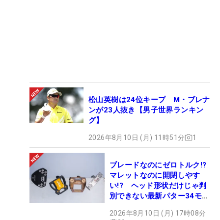
松山英樹は24位キープ M・ブレナ
ンが23人抜き【男子世界ランキン
グ】
2026年8月10日 (月) 11時51分
1
ブレードなのにゼロトルク!?
マレットなのに開閉しやす
い!? ヘッド形状だけじゃ判
別できない最新パター34モデ
ルの性能早見表を作ってみた
2026年8月10日 (月) 17時08分
#ギアカタログ2026