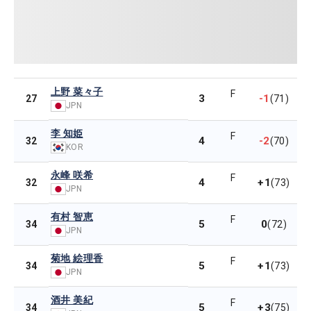
上野 菜々子
F
3
-1
27
(71)
JPN
李 知姫
F
4
-2
32
(70)
KOR
永峰 咲希
F
4
+1
32
(73)
JPN
有村 智恵
F
5
0
34
(72)
JPN
菊地 絵理香
F
5
+1
34
(73)
JPN
酒井 美紀
F
5
+3
34
(75)