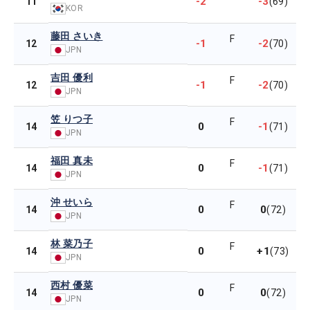
-2
-3
11
(69)
KOR
藤田 さいき
F
-1
-2
12
(70)
JPN
吉田 優利
F
-1
-2
12
(70)
JPN
笠 りつ子
F
0
-1
14
(71)
JPN
福田 真未
F
0
-1
14
(71)
JPN
沖 せいら
F
0
0
14
(72)
JPN
林 菜乃子
F
0
+1
14
(73)
JPN
西村 優菜
F
0
0
14
(72)
JPN