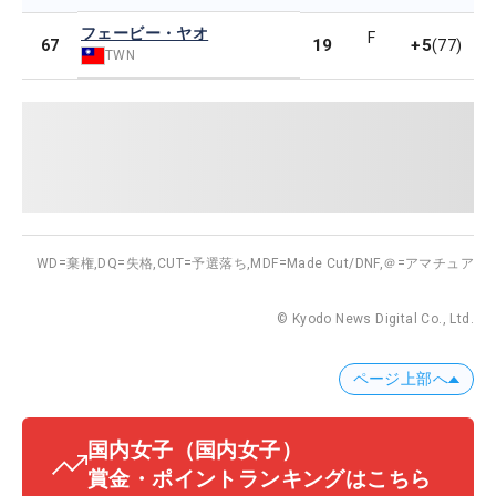
フェービー・ヤオ
F
19
+5
67
(77)
TWN
WD=棄権,
DQ=失格,
CUT=予選落ち,
MDF=Made Cut/DNF,
＠=アマチュア
© Kyodo News Digital Co., Ltd.
ページ上部へ
国内女子
（国内女子）
賞金・ポイントランキングはこちら