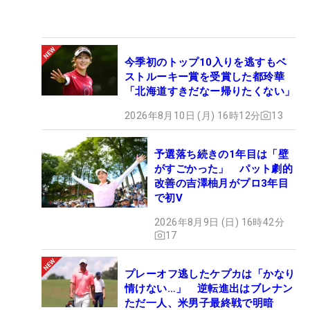
今季初のトップ10入りを逃すもベ
ストルーキー賞を受賞した都玲華
「北海道すきだなー帰りたくない」
2026年8月10日 (月) 16時12分
13
予選落ち続きの1年目は「壁
がすごかった」 パット劇的
改善の吉澤柚月がプロ3年目
で初V
2026年8月9日 (日) 16時42分
17
プレーオフ逃したケプカは「かなり
情けない…」 逆転進出はブレナン
ただ一人、米男子最終戦で明暗