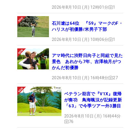
2026年8月10日 (月) 12時01分
1
石川遼は64位 『59』マークのF・
ハリスが初優勝/米男子下部
2026年8月10日 (月) 10時06分
1
アマ時代に渋野日向子と同組で見た
景色 あれから7年、吉澤柚月がつ
かんだ初優勝
2026年8月10日 (月) 16時48分
27
ベテラン助言で『V1X』復帰
が奏功 鳥海颯汰が記録更新
「63」で今季ツアー外3勝目
2026年8月10日 (月) 16時44分
76