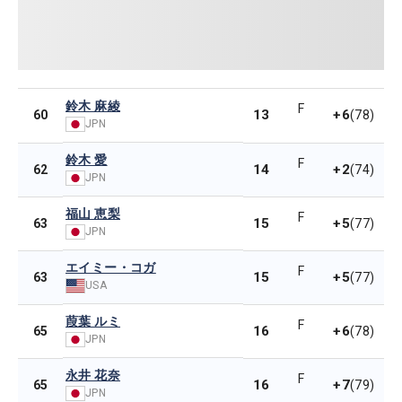
鈴木 麻綾
F
13
+6
60
(78)
JPN
鈴木 愛
F
14
+2
62
(74)
JPN
福山 恵梨
F
15
+5
63
(77)
JPN
エイミー・コガ
F
15
+5
63
(77)
USA
葭葉 ルミ
F
16
+6
65
(78)
JPN
永井 花奈
F
16
+7
65
(79)
JPN