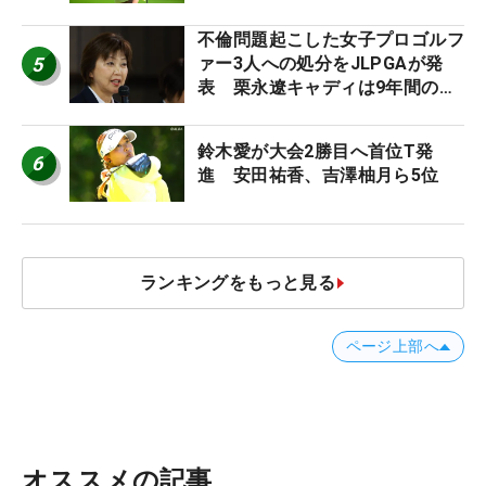
に」
不倫問題起こした女子プロゴルフ
5
ァー3人への処分をJLPGAが発
表 栗永遼キャディは9年間の立
ち入り禁止
鈴木愛が大会2勝目へ首位T発
6
進 安田祐香、吉澤柚月ら5位
ランキングをもっと見る
ページ上部へ
オススメの記事