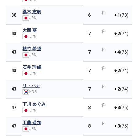
桑木 志帆
F
6
+1
38
(73)
JPN
大西 葵
F
7
+2
43
(74)
JPN
植竹 希望
F
7
+4
43
(76)
JPN
石井 理緒
F
7
+2
43
(74)
JPN
リ・ハナ
F
7
+2
43
(74)
KOR
下川 めぐみ
F
8
+3
47
(75)
JPN
工藤 遥加
F
8
+3
47
(75)
JPN