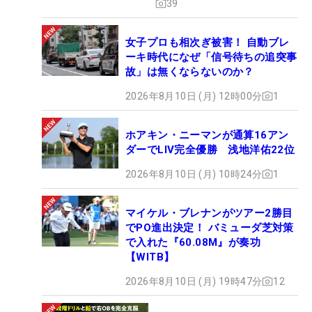
39
女子プロも相次ぎ被害！ 自動ブレ
ーキ時代になぜ「信号待ちの追突事
故」は無くならないのか？
2026年8月10日 (月) 12時00分
1
ホアキン・ニーマンが通算16アン
ダーでLIV完全優勝 浅地洋佑22位
2026年8月10日 (月) 10時24分
1
マイケル・ブレナンがツアー2勝目
でPO進出決定！ バミューダ芝対策
で入れた『60.08M』が奏功
【WITB】
2026年8月10日 (月) 19時47分
12