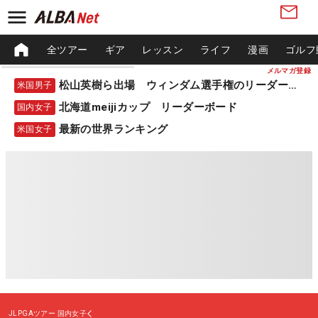
全ツアー
ギア
レッスン
ライフ
漫画
ゴルフ
メルマガ登録
松山英樹ら出場 ウィンダム選手権のリーダーボード
米国男子
北海道meijiカップ リーダーボード
国内女子
最新の世界ランキング
米国女子
JLPGAツアー
国内女子