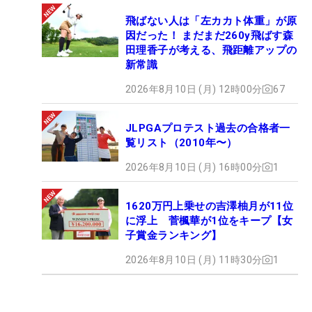
飛ばない人は「左カカト体重」が原
因だった！ まだまだ260y飛ばす森
田理香子が考える、飛距離アップの
新常識
2026年8月10日 (月) 12時00分
67
JLPGAプロテスト過去の合格者一
覧リスト（2010年〜）
2026年8月10日 (月) 16時00分
1
1620万円上乗せの吉澤柚月が11位
に浮上 菅楓華が1位をキープ【女
子賞金ランキング】
2026年8月10日 (月) 11時30分
1