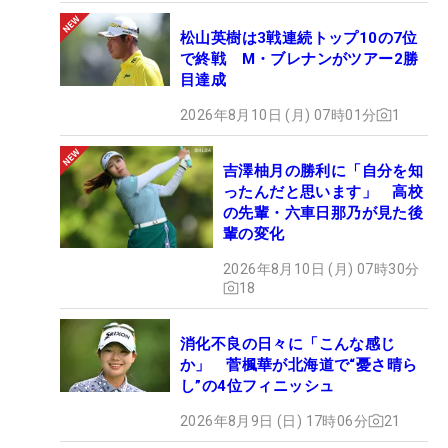
松山英樹は3戦連続トップ10の7位
で終戦 M・ブレナンがツアー2勝
目達成
2026年8月10日 (月) 07時01分
1
吉澤柚月の勝利に「自分を知
ったんだと思います」 高校
の先輩・六車日那乃が見た後
輩の変化
2026年8月10日 (月) 07時30分
18
消化不良の日々に「こんな感じ
か」 菅楓華が北海道で“憂さ晴ら
し”の4位フィニッシュ
2026年8月9日 (日) 17時06分
21