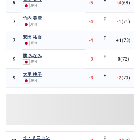
F
-5
-4
5
(68)
JPN
竹内 美雪
F
-4
-1
7
(71)
JPN
安田 祐香
F
-4
+1
7
(73)
JPN
勝 みなみ
F
-3
0
9
(72)
JPN
大里 桃子
F
-3
-2
9
(70)
JPN
イ・ミニョン
F