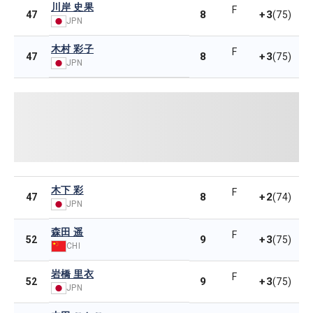
川岸 史果
F
8
+3
47
(75)
JPN
木村 彩子
F
8
+3
47
(75)
JPN
木下 彩
F
8
+2
47
(74)
JPN
森田 遥
F
9
+3
52
(75)
CHI
岩橋 里衣
F
9
+3
52
(75)
JPN