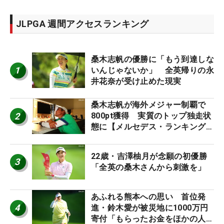
JLPGA 週間アクセスランキング
桑木志帆の優勝に「もう到達しな
1
いんじゃないか」 全英帰りの永
井花奈が受け止めた現実
桑木志帆が海外メジャー制覇で
2
800pt獲得 実質のトップ独走状
態に【メルセデス・ランキング番
外編】
22歳・吉澤柚月が念願の初優勝
3
「全英の桑木さんから刺激を」
あふれる熊本への思い 首位発
4
進・鈴木愛が被災地に1000万円
寄付「もらったお金をほかの人