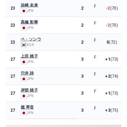
浜崎 未来
F
2
-2
23
(70)
JPN
髙橋 彩華
F
2
-2
23
(70)
JPN
ペ・ソンウ
F
2
0
23
(72)
KOR
上田 桃子
F
3
+1
27
(73)
JPN
穴井 詩
F
3
+2
27
(74)
JPN
岸部 桃子
F
3
+1
27
(73)
JPN
堀 琴音
F
3
+3
27
(75)
JPN