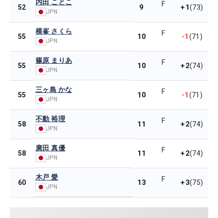
内田 ことこ
F
9
+1
52
(73)
JPN
横峯 さくら
F
10
-1
55
(71)
JPN
篠原 まりあ
F
10
+2
55
(74)
JPN
三ヶ島 かな
F
10
-1
55
(71)
JPN
不動 裕理
F
11
+2
58
(74)
JPN
廣田 真優
F
11
+2
58
(74)
JPN
木戸 愛
F
13
+3
60
(75)
JPN