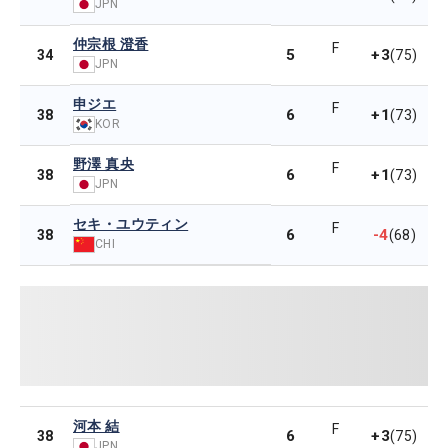
JPN
仲宗根 澄香
F
5
+3
34
(75)
JPN
申ジエ
F
6
+1
38
(73)
KOR
野澤 真央
F
6
+1
38
(73)
JPN
セキ・ユウティン
F
6
-4
38
(68)
CHI
河本 結
F
6
+3
38
(75)
JPN