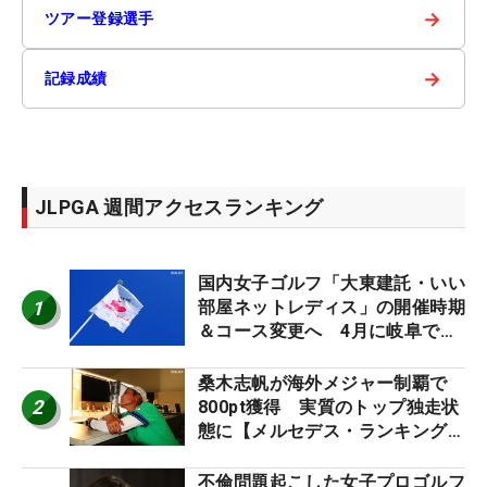
→
ツアー登録選手
→
記録成績
JLPGA 週間アクセスランキング
国内女子ゴルフ「大東建託・いい
1
部屋ネットレディス」の開催時期
＆コース変更へ 4月に岐阜で開
催
桑木志帆が海外メジャー制覇で
2
800pt獲得 実質のトップ独走状
態に【メルセデス・ランキング番
外編】
不倫問題起こした女子プロゴルフ