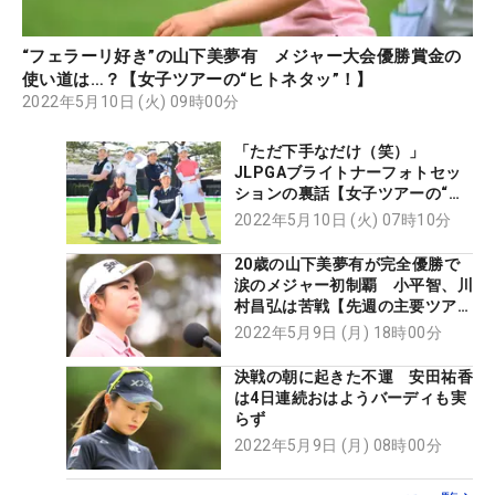
“フェラーリ好き”の山下美夢有 メジャー大会優勝賞金の
使い道は…？【女子ツアーの“ヒトネタッ”！】
2022年5月10日 (火) 09時00分
「ただ下手なだけ（笑）」
JLPGAブライトナーフォトセッ
ションの裏話【女子ツアーの“ヒ
トネタッ”！】
2022年5月10日 (火) 07時10分
20歳の山下美夢有が完全優勝で
涙のメジャー初制覇 小平智、川
村昌弘は苦戦【先週の主要ツアー
振り返り】
2022年5月9日 (月) 18時00分
決戦の朝に起きた不運 安田祐香
は4日連続おはようバーディも実
らず
2022年5月9日 (月) 08時00分