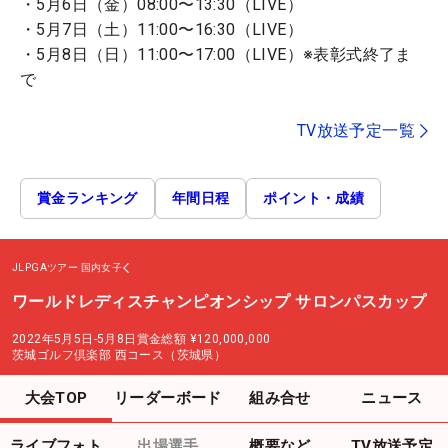
・5月6日（金）08:00〜13:30（LIVE）
・5月7日（土）11:00〜16:30（LIVE）
・5月8日（日）11:00〜17:00（LIVE）※表彰式終了ま
で
TV放送予定一覧
賞金ランキング
年間日程
ポイント・成績
JLPGAツアー
国内女子
ワールドレディスチャンピオンシップ サロンパスカップ
2022年5月5日-5月8日
賞金総額
¥120,000,000
茨城ゴルフ倶楽部 西コース（茨城県）
大会TOP
リーダーボード
組み合せ
ニュース
ライブフォト
出場選手
概要など
TV放送予定