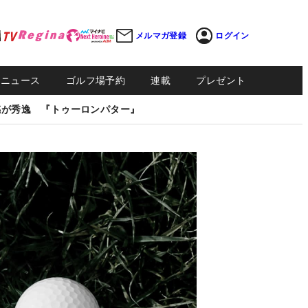
メルマガ登録
ログイン
Sニュース
ゴルフ場予約
連載
プレゼント
感が秀逸 『トゥーロンパター』