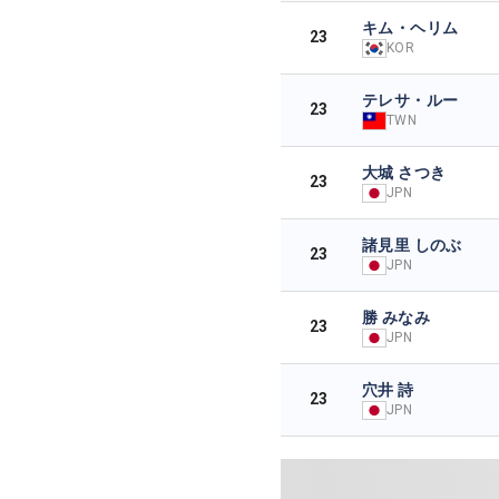
キム・ヘリム
23
KOR
テレサ・ルー
23
TWN
大城 さつき
23
JPN
諸見里 しのぶ
23
JPN
勝 みなみ
23
JPN
穴井 詩
23
JPN