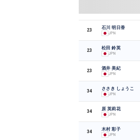
石川 明日香
23
JPN
松田 鈴英
23
JPN
酒井 美紀
23
JPN
ささき しょうこ
34
JPN
原 英莉花
34
JPN
木村 彩子
34
JPN