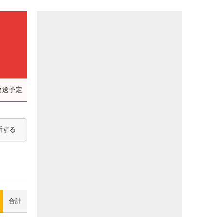
放送予定
新する
合計