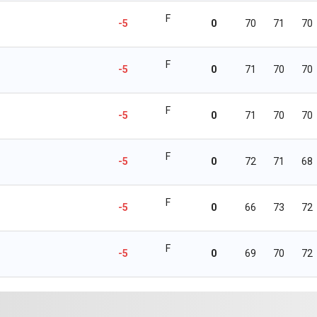
F
-5
0
70
71
70
F
-5
0
71
70
70
F
-5
0
71
70
70
F
-5
0
72
71
68
F
-5
0
66
73
72
F
-5
0
69
70
72