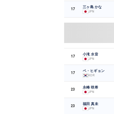
三ヶ島 かな
17
JPN
小滝 水音
17
JPN
ペ・ヒギョン
17
KOR
永峰 咲希
23
JPN
福田 真未
23
JPN