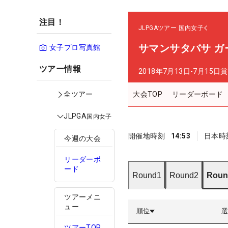
注目！
JLPGAツアー
国内女子
サマンサタバサ 
女子プロ写真館
ツアー情報
2018年7月13日-7月15日
賞
大会TOP
リーダーボード
全ツアー
JLPGA
国内女子
開催地時刻
14:53
日本時
今週の大会
リーダーボ
ード
Round1
Round2
Roun
ツアーメニ
ュー
順位
ツアーTOP