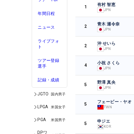
有村 智恵
1
JPN
年間日程
青木 瀬令奈
2
ニュース
JPN
ライブフォ
沖 せいら
2
ト
JPN
ツアー登録
小祝 さくら
4
選手
JPN
記録・成績
野澤 真央
5
JPN
JGTO
国内男子
フェービー・ヤオ
5
LPGA
米国女子
TWN
PGA
米国男子
申ジエ
5
KOR
DPワ