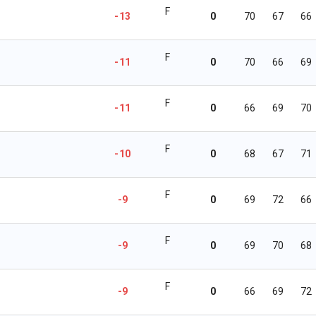
F
-13
0
70
67
66
F
-11
0
70
66
69
F
-11
0
66
69
70
F
-10
0
68
67
71
F
-9
0
69
72
66
F
-9
0
69
70
68
F
-9
0
66
69
72