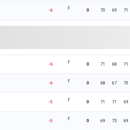
F
-6
0
70
69
71
F
-6
0
71
68
71
F
-6
0
68
67
75
F
-5
0
71
71
69
F
-5
0
69
73
69