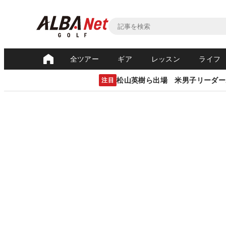
全ツアー
ギア
レッスン
ライフ
松山英樹ら出場 米男子リーダー
注目