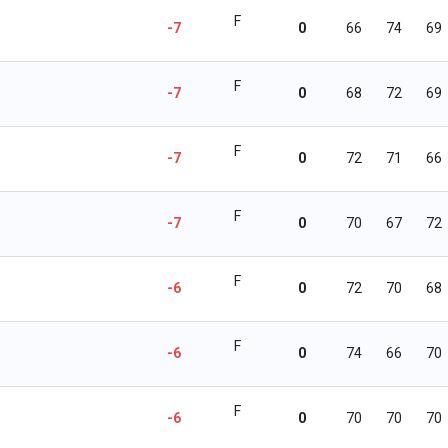
F
-7
0
66
74
69
F
-7
0
68
72
69
F
-7
0
72
71
66
F
-7
0
70
67
72
F
-6
0
72
70
68
F
-6
0
74
66
70
F
-6
0
70
70
70