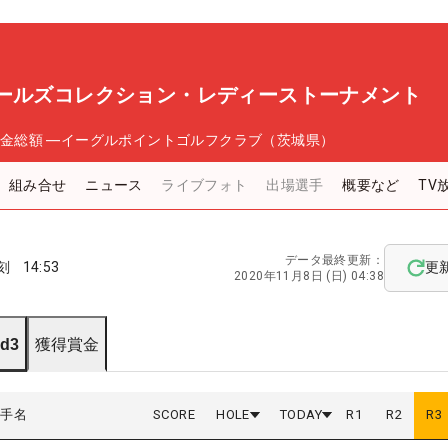
ガールズコレクション・レディーストーナメント
金総額
―
イーグルポイントゴルフクラブ（茨城県）
組み合せ
ニュース
ライブフォト
出場選手
概要など
TV
データ最終更新：
刻
14:53
更
2020年11月8日 (日) 04:38
d3
獲得賞金
選手名
SCORE
HOLE
TODAY
R
1
R
2
R
3