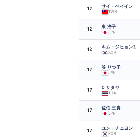
サイ・ペイイン
12
TWN
東 浩子
12
JPN
キム・ジヒョン2
12
KOR
笠 りつ子
12
JPN
O.サタヤ
17
THA
佐伯 三貴
17
JPN
ユン・チェヨン
17
KOR