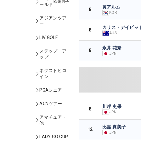
欧州男子
ールド
黄アルム
8
KOR
アジアンツア
ー
カリス・デイビッ
8
AUS
LIV GOLF
永井 花奈
8
ステップ・ア
JPN
ップ
ネクストヒロ
イン
PGAシニア
ACNツアー
川岸 史果
8
JPN
アマチュア・
他
比嘉 真美子
12
JPN
LADY GO CUP