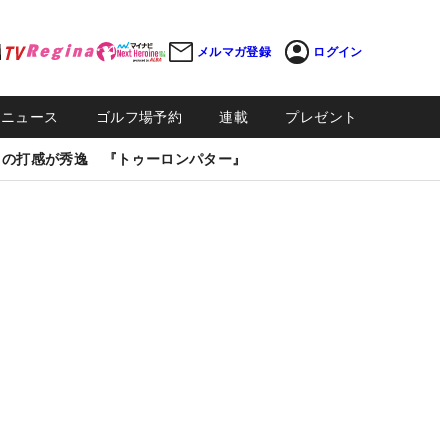
メルマガ登録
ログイン
Sニュース
ゴルフ場予約
連載
プレゼント
しの打感が秀逸 『トゥーロンパター』