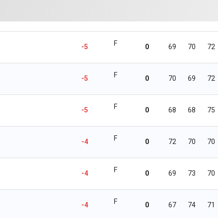
F
-5
0
69
70
72
F
-5
0
70
69
72
F
-5
0
68
68
75
F
-4
0
72
70
70
F
-4
0
69
73
70
F
-4
0
67
74
71