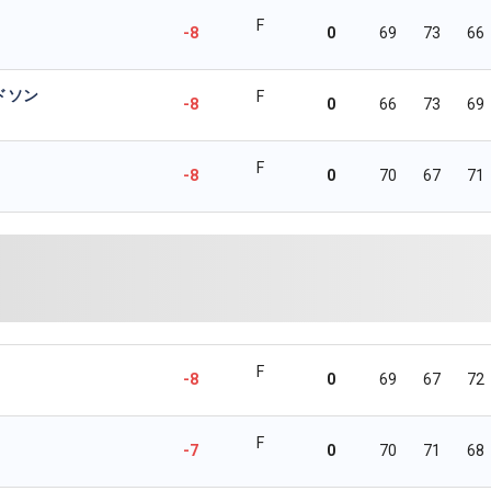
F
-8
0
69
73
66
ドソン
F
-8
0
66
73
69
F
-8
0
70
67
71
F
-8
0
69
67
72
F
-7
0
70
71
68