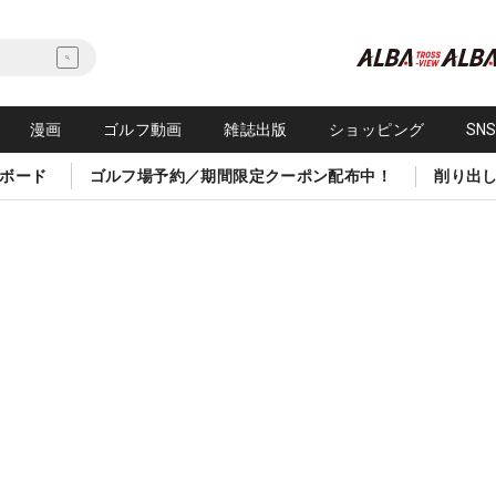
漫画
ゴルフ動画
雑誌出版
ショッピング
SN
ボード
ゴルフ場予約／期間限定クーポン配布中！
削り出