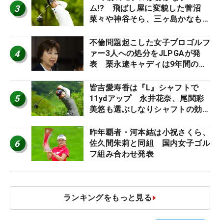
3
ム!? 飛ばし屋に変貌した菅沼
菜々や神谷そら、三ヶ島かなも使
う“名器”が人気な理由【ツアープ
ロたちの“飛ばしギア”】
不倫問題起こした女子プロゴルフ
4
ァー3人への処分をJLPGAが発
表 栗永遼キャディは9年間の立
ち入り禁止
皆吉愛寿香は『L』シャフトで
5
11ydアップ 永井花奈、尾関彩
美悠も選ぶしなりシャフトの効果
【ツアープロたちの“飛ばしギ
ア”】
昨年覇者・河本結は小祝さくら、
6
佐久間朱莉と同組 国内女子ゴル
フ組み合わせ発表
ランキングをもっと見る