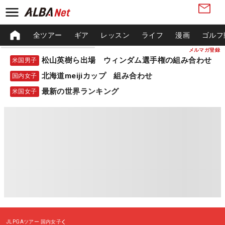
全ツアー
ギア
レッスン
ライフ
漫画
ゴルフ
メルマガ登録
松山英樹ら出場 ウィンダム選手権の組み合わせ
米国男子
北海道meijiカップ 組み合わせ
国内女子
最新の世界ランキング
米国女子
JLPGAツアー
国内女子