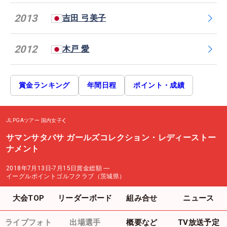
2013
吉田 弓美子
2012
木戸 愛
賞金ランキング
年間日程
ポイント・成績
JLPGAツアー
国内女子
サマンサタバサ ガールズコレクション・レディーストー
ナメント
2018年7月13日-7月15日
賞金総額
―
イーグルポイントゴルフクラブ（茨城県）
大会TOP
リーダーボード
組み合せ
ニュース
ライブフォト
出場選手
概要など
TV放送予定