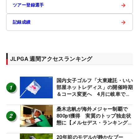
→
ツアー登録選手
→
記録成績
JLPGA 週間アクセスランキング
国内女子ゴルフ「大東建託・いい
1
部屋ネットレディス」の開催時期
＆コース変更へ 4月に岐阜で開
催
桑木志帆が海外メジャー制覇で
2
800pt獲得 実質のトップ独走状
態に【メルセデス・ランキング番
外編】
20年前のモデルが静かなブー