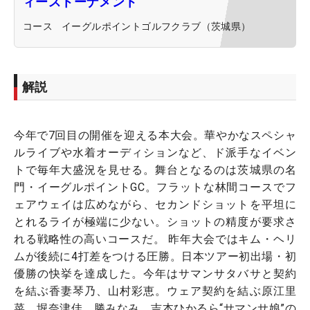
ィーストーナメント
コース
イーグルポイントゴルフクラブ（茨城県）
解説
今年で7回目の開催を迎える本大会。華やかなスペシャ
ルライブや水着オーディションなど、ド派手なイベン
トで毎年大盛況を見せる。舞台となるのは茨城県の名
門・イーグルポイントGC。フラットな林間コースでフ
ェアウェイは広めながら、セカンドショットを平坦に
とれるライが極端に少ない。ショットの精度が要求さ
れる戦略性の高いコースだ。 昨年大会ではキム・ヘリ
ムが後続に4打差をつける圧勝。日本ツアー初出場・初
優勝の快挙を達成した。今年はサマンサタバサと契約
を結ぶ香妻琴乃、山村彩恵。ウェア契約を結ぶ原江里
菜、堀奈津佳、勝みなみ、吉本ひかるら“サマンサ娘”の