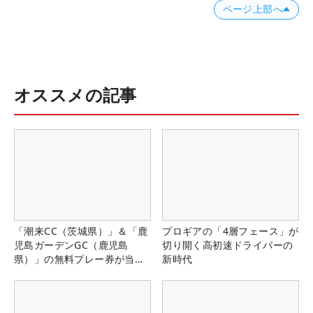
ページ上部へ
オススメの記事
「潮来CC（茨城県）」＆「鹿
プロギアの「4層フェース」が
児島ガーデンGC（鹿児島
切り開く高初速ドライバーの
県）」の無料プレー券が当た
新時代
る！！