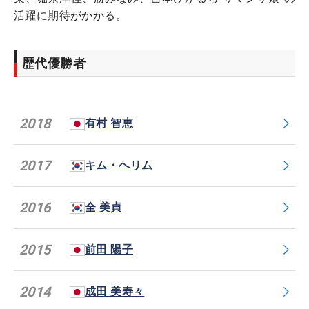
活躍に期待がかかる。
歴代優勝者
2018
有村 智恵
2017
キム・ヘリム
2016
全 美貞
2015
前田 陽子
2014
成田 美寿々