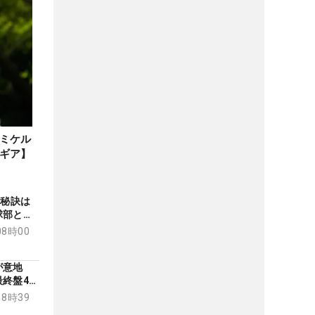
ミケル
ギア】
の秘訣は
球部との
08時00
成が意地
終盤4バ
18時39