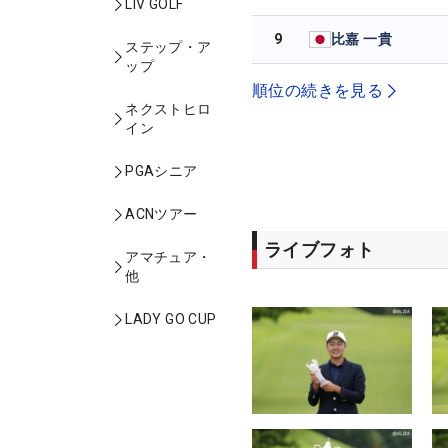
LIV GOLF
9
比嘉 一貴
ステップ・ア
ップ
順位の続きを見る
ネクストヒロ
イン
PGAシニア
ACNツアー
ライブフォト
アマチュア・
他
LADY GO CUP