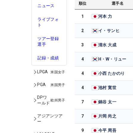
順位
選手名
ニュース
1
河本 力
ライブフォ
ト
2
イ・サンヒ
ツアー登録
選手
3
清水 大成
記録・成績
4
H・W・リュー
LPGA
米国女子
4
小西 たかのり
PGA
米国男子
4
池村 寛世
DPワ
欧州男子
7
鍋谷 太一
ールド
アジアンツア
7
片岡 尚之
ー
9
今平 周吾