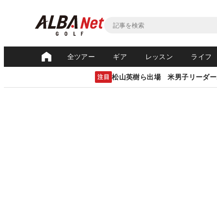
全ツアー
ギア
レッスン
ライフ
松山英樹ら出場 米男子リーダー
注目