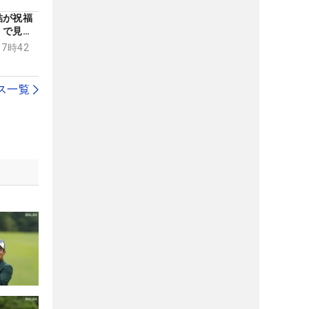
結が祝福
くで見て
れしい」
17時42
ス一覧