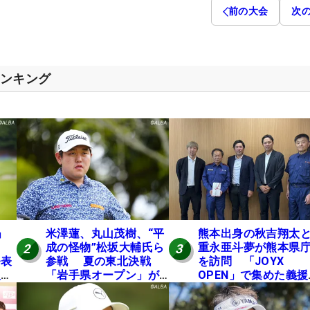
前の大会
次
ランキング
」
米澤蓮、丸山茂樹、“平
熊本出身の秋吉翔太
成の怪物”松坂大輔氏ら
重永亜斗夢が熊本県
2
3
発表
参戦 夏の東北決戦
を訪問 「JOYX
入し
「岩手県オープン」が8
OPEN」で集めた義援
い
日開幕
を贈呈
の