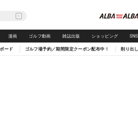
漫画
ゴルフ動画
雑誌出版
ショッピング
SN
ボード
ゴルフ場予約／期間限定クーポン配布中！
削り出