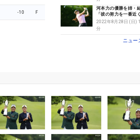
河本力の優勝を姉・
-10
F
「彼の努力を一番近
きたので、本当にう
2022年8月28日 (日) 
分
ニュー