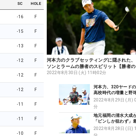
SC
HOLE
-16
F
-15
F
-13
F
河本力のクラブセッティングに隠された、
-12
F
ソンとラームの勝者のスピリット【勝者の
2022年8月30日 (火) 11時02分
-12
F
河本力、320ヤード
-12
F
高校時代の増量と野
トレーニングにあり
2022年8月29日 (月) 
-11
F
分
地元福岡の清水大
-11
F
「ピンしか狙わず」最
ーディで初トップ3
2022年8月28日 (日) 
-10
F
分