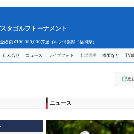
オーガスタゴルフトーナメント
金総額
¥100,000,000
芥屋ゴルフ倶楽部（福岡県）
組み合せ
ニュース
ライブフォト
出場選手
概要など
TV
更
ニュース
4