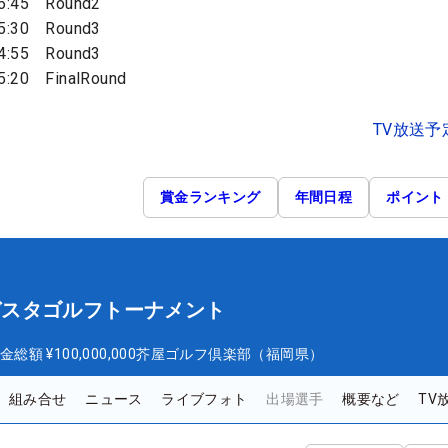
:45 Round2
:30 Round3
:55 Round3
20 FinalRound
TV放送予
賞金ランキング
年間日程
ポイント
オーガスタゴルフトーナメント
金総額
¥100,000,000
芥屋ゴルフ倶楽部（福岡県）
組み合せ
ニュース
ライブフォト
出場選手
概要など
TV