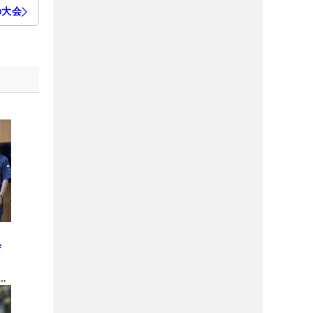
の大会
と
庁
金