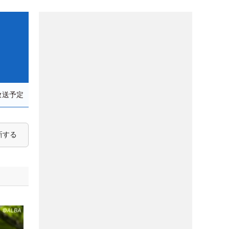
放送予定
新する