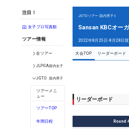
注目！
JGTOツアー
国内男子
Sansan KBC
女子プロ写真館
ツアー情報
2022年8月25日-8月28日
賞
大会TOP
リーダーボード
全ツアー
JLPGA
国内女子
JGTO
国内男子
ツアーメニ
ュー
リーダーボード
ツアーTOP
Round
年間日程