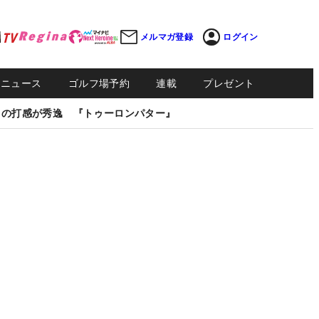
メルマガ登録
ログイン
Sニュース
ゴルフ場予約
連載
プレゼント
しの打感が秀逸 『トゥーロンパター』