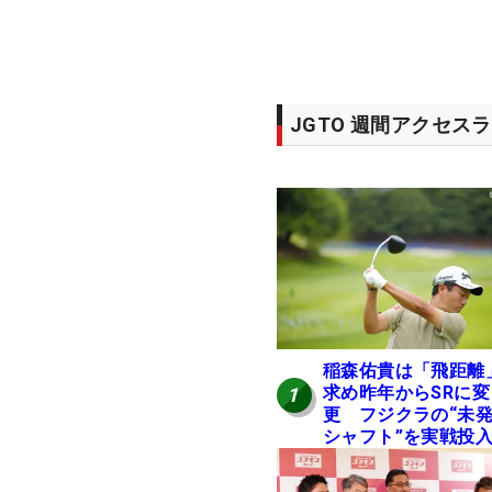
JGTO 週間アクセス
稲森佑貴は「飛距離
求め昨年からSRに変
1
更 フジクラの“未
シャフト”を実戦投
好感触「つかまえに
ける」【男子ツアー