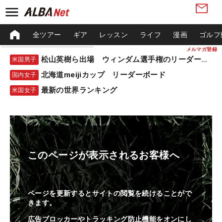
全ツアー
ギア
レッスン
ライフ
漫画
ゴルフ
メルマガ登録
松山英樹ら出場 ウィンダム選手権のリーダーボード
米国男子
北海道meijiカップ リーダーボード
国内女子
最新の世界ランキング
米国女子
このページが表示されるお客様へ
ページを更新するとサイトの閲覧を続けることがで
きます。
広告ブロッカーやトラッキング防止機能をオンにし