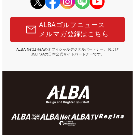
ALBAゴルフニュース
メルマガ登録はこちら
ALBA NetはR&Aのオフィシャルデジタルパートナー、および
USLPGAの日本公式サイトパートナーです。