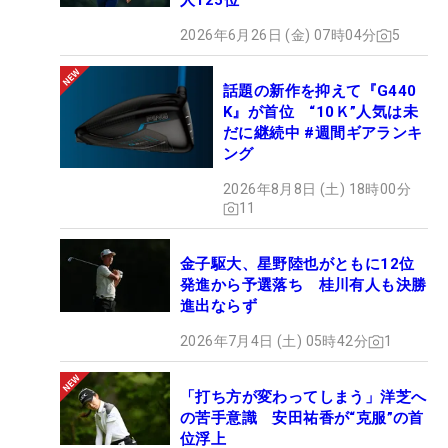
人125位
2026年6月26日 (金) 07時04分
5
話題の新作を抑えて『G440
K』が首位 “10Ｋ”人気は未
だに継続中 #週間ギアランキ
ング
2026年8月8日 (土) 18時00分
11
金子駆大、星野陸也がともに12位
発進から予選落ち 桂川有人も決勝
進出ならず
2026年7月4日 (土) 05時42分
1
「打ち方が変わってしまう」洋芝へ
の苦手意識 安田祐香が“克服”の首
位浮上