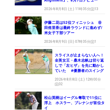
Alignment』、8月7日デビュー
2026年8月8日 (土) 11時35分
13
伊藤二花は52位フィニッシュ 谷
田侑里香は最終ラウンドに進めず/
米女子下部ツアー
2026年8月9日 (日) 07時35分
1
スライスが止まらない人へ！
全英女王・桑木志帆は切り返
しで「左ヒザ」を先に動かし
ていた #優勝者のスイング
2026年8月8日 (土) 12時00分
32
松山英樹はイーグル奪取で11位に
浮上 ホスラー、ブレナンが首位タ
イ