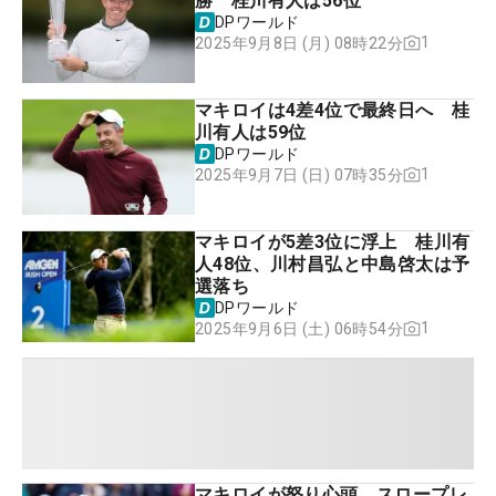
勝 桂川有人は56位
DPワールド
1
2025年9月8日 (月) 08時22分
マキロイは4差4位で最終日へ 桂
川有人は59位
DPワールド
1
2025年9月7日 (日) 07時35分
マキロイが5差3位に浮上 桂川有
人48位、川村昌弘と中島啓太は予
選落ち
DPワールド
1
2025年9月6日 (土) 06時54分
マキロイが怒り心頭 スロープレ