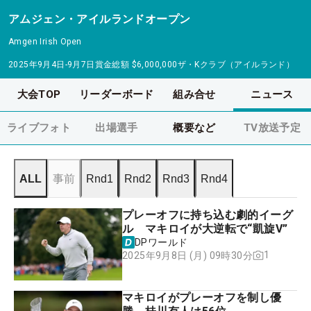
アムジェン・アイルランドオープン
Amgen Irish Open
2025年9月4日-9月7日
賞金総額
$6,000,000
ザ・Kクラブ（アイルランド）
大会TOP
リーダーボード
組み合せ
ニュース
ライブフォト
出場選手
概要など
TV放送予定
ALL
事前
Rnd1
Rnd2
Rnd3
Rnd4
プレーオフに持ち込む劇的イーグ
ル マキロイが大逆転で“凱旋V”
DPワールド
1
2025年9月8日 (月) 09時30分
マキロイがプレーオフを制し優