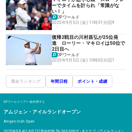
ーでタイムを計られ「常識がな
い！」
DPワールド
9
2025年9月5日 (金) 11時31分
復帰2戦目の川村昌弘が25位発
進 ローリー・マキロイは50位で
2日目へ
DPワールド
1
2025年9月5日 (金) 10時02分
賞金ランキング
年間日程
ポイント・成績
DPワールドツアー
欧州男子
アムジェン・アイルランドオープン
Amgen Irish Open
2025年9月4日-9月7日
賞金総額
$6,000,000
ザ・Kクラブ（アイルランド）