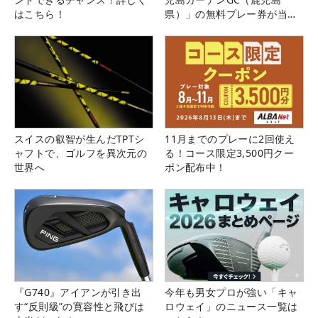
はこちら！
県）」の無料プレー券が当た
る！！
スイスの叡智が生んだTPTシ
11月までのプレーに2回使え
ャフトで、ゴルフを異次元の
る！コース限定3,500円クー
世界へ
ポン配布中！
『G740』アイアンが引き出
今年も男女プロが強い「キャ
す“反則級”の寛容性と飛びは
ロウェイ」のニュース一覧は