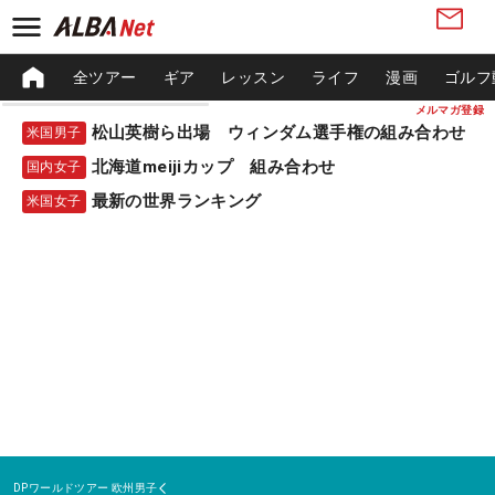
全ツアー
ギア
レッスン
ライフ
漫画
ゴルフ
メルマガ登録
松山英樹ら出場 ウィンダム選手権の組み合わせ
米国男子
北海道meijiカップ 組み合わせ
国内女子
最新の世界ランキング
米国女子
DPワールドツアー
欧州男子