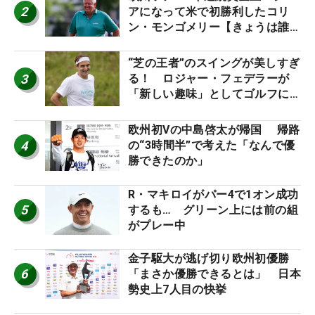
2
アになって米で初勝利したコリ
ン・モンゴメリー【きょうは誰の
誕生日？】
“芝の王者”のスイングが美しすぎ
3
る！ ロジャー・フェデラーが
「新しい趣味」としてゴルフに挑
戦中！
欧州初Vの中島啓太が帰国 帰路
4
の“3時間半”で考えた「なんで優
勝できたのか」
R・マキロイがパー4で1オン成功
5
するも… グリーン上には前の組
がプレー中
金子駆大が逃げ切り欧州初優勝
6
「まさか優勝できるとは」 日本
勢史上7人目の快挙