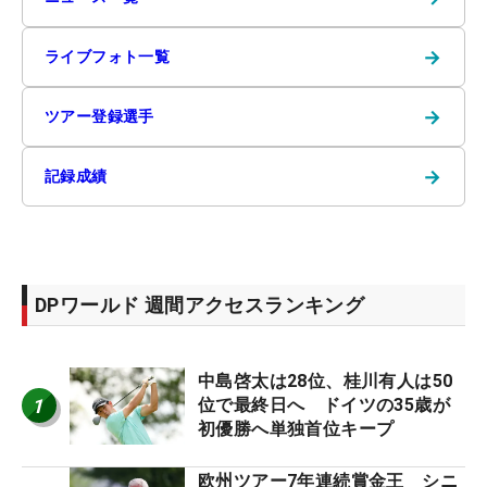
→
ライブフォト一覧
→
ツアー登録選手
→
記録成績
DPワールド 週間アクセスランキング
中島啓太は28位、桂川有人は50
1
位で最終日へ ドイツの35歳が
初優勝へ単独首位キープ
欧州ツアー7年連続賞金王 シニ