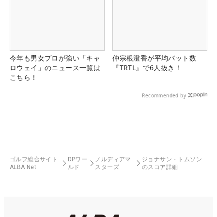
今年も男女プロが強い「キャ
仲宗根澄香が平均パット数
ロウェイ」のニュース一覧は
『TRTL』で6人抜き！
こちら！
Recommended by
ゴルフ総合サイト
DPワー
ノルディアマ
ジョナサン・トムソン
ALBA Net
ルド
スターズ
のスコア詳細