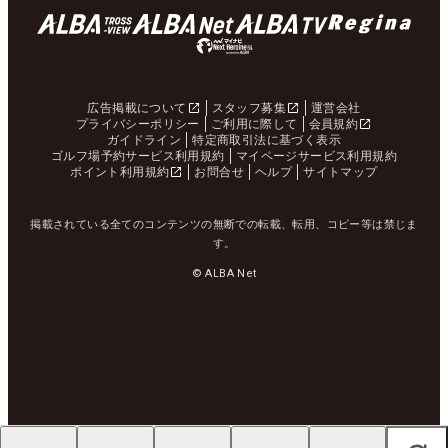
広告掲載について
スタッフ募集
運営会社
プライバシーポリシー
ご利用に際して
会員規約
ガイドライン
特定商取引法に基づく表示
ゴルフ場予約サービス利用規約
マイページサービス利用規約
ポイント利用規約
お問合せ
ヘルプ
サイトマップ
掲載されている全てのコンテンツの無断での転載、転用、コピー等は禁じま
す。
© ALBA Net