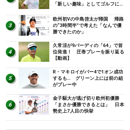
「新しい趣味」としてゴルフに挑
戦中！
欧州初Vの中島啓太が帰国 帰路
3
の“3時間半”で考えた「なんで優
勝できたのか」
久常涼が9バーディの「64」で首
4
位発進！ 圧巻プレーを振り返る
【動画】
R・マキロイがパー4で1オン成功
5
するも… グリーン上には前の組
がプレー中
金子駆大が逃げ切り欧州初優勝
6
「まさか優勝できるとは」 日本
勢史上7人目の快挙