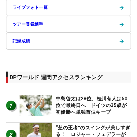
→
ライブフォト一覧
→
ツアー登録選手
→
記録成績
DPワールド 週間アクセスランキング
中島啓太は28位、桂川有人は50
1
位で最終日へ ドイツの35歳が
初優勝へ単独首位キープ
“芝の王者”のスイングが美しすぎ
2
る！ ロジャー・フェデラーが