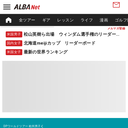
全ツアー
ギア
レッスン
ライフ
漫画
ゴルフ
メルマガ登録
松山英樹ら出場 ウィンダム選手権のリーダーボード
米国男子
北海道meijiカップ リーダーボード
国内女子
最新の世界ランキング
米国女子
DPワールドツアー
欧州男子