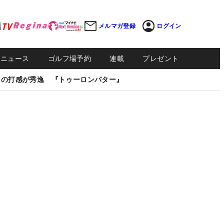
メルマガ登録
ログイン
Sニュース
ゴルフ場予約
連載
プレゼント
しの打感が秀逸 『トゥーロンパター』