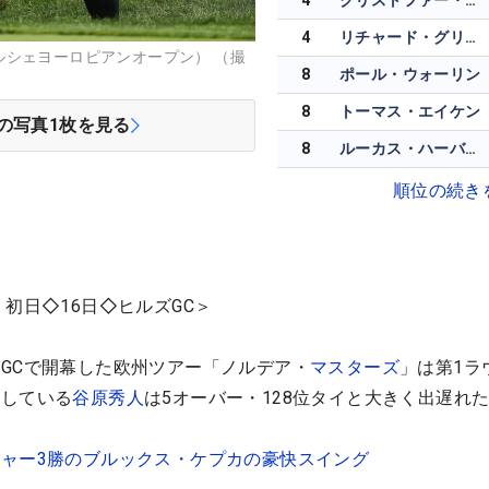
4
クリストファー・ブロムストランド
4
リチャード・グリーン
ルシェヨーロピアンオープン） （撮
8
ポール・ウォーリン
8
トーマス・エイケン
の写真
1
枚を見る
8
ルーカス・ハーバート
順位の続き
ズ
初日◇16日◇ヒルズGC＞
GCで開幕した欧州ツアー「ノルデア・
マスターズ
」は第1ラ
場している
谷原秀人
は5オーバー・128位タイと大きく出遅れ
ャー3勝のブルックス・ケプカの豪快スイング