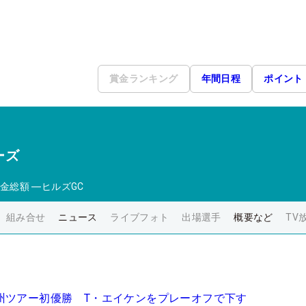
賞金ランキング
年間日程
ポイント
ーズ
金総額
―
ヒルズGC
組み合せ
ニュース
ライブフォト
出場選手
概要など
TV
州ツアー初優勝 T・エイケンをプレーオフで下す