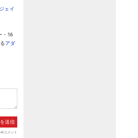
ジェイ
・16
る
アダ