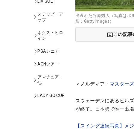
LIV GOLF
ステップ・ア
出遅れた谷原秀人（写真はポ
ップ
影：GettyImages）
ネクストヒロ
この記事
イン
PGAシニア
ACNツアー
アマチュア・
他
＜ノルディア・
マスター
LADY GO CUP
スウェーデンにあるヒルズ
が終了。日本勢で唯一出
【スイング連続写真】メジ