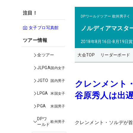
注目！
DPワールドツアー
欧州男子
ノルディアマスタ
女子プロ写真館
ツアー情報
2018年8月16日-8月19日
賞
大会TOP
リーダーボード
全ツアー
JLPGA
国内女子
JGTO
国内男子
クレンメント
谷原秀人は出
LPGA
米国女子
PGA
米国男子
DPワ
欧州男子
クレンメント・ソルデが首
ールド