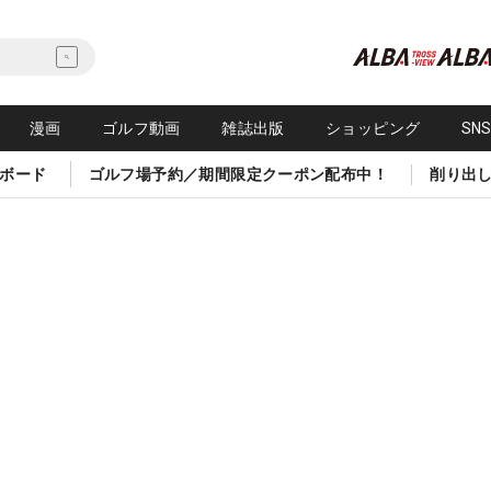
漫画
ゴルフ動画
雑誌出版
ショッピング
SN
ボード
ゴルフ場予約／期間限定クーポン配布中！
削り出