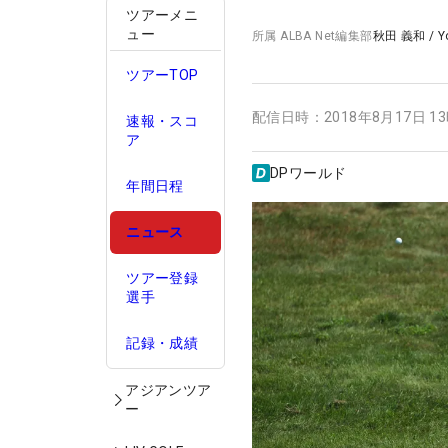
ツアーメニ
ュー
所属
ALBA Net編集部
秋田 義和
/
Y
ツアーTOP
配信日時：
2018年8月17日 1
速報・スコ
ア
DPワールド
年間日程
ニュース
ツアー登録
選手
記録・成績
アジアンツア
ー