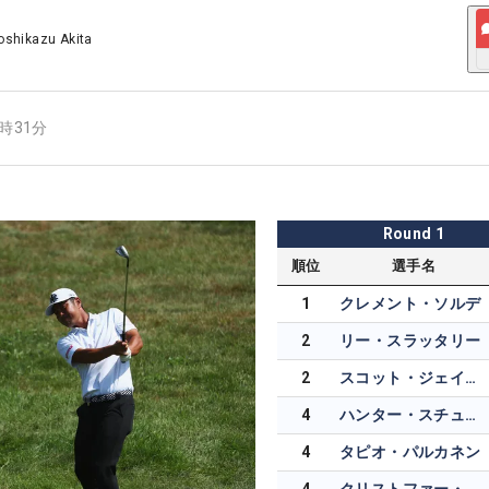
oshikazu Akita
3時31分
Round
1
順位
選手名
1
クレメント・ソルデ
2
リー・スラッタリー
2
スコット・ジェイミソン
4
ハンター・スチュワート
4
タピオ・パルカネン