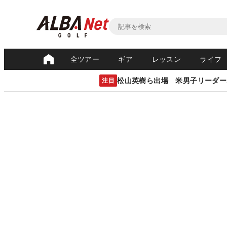
全ツアー
ギア
レッスン
ライフ
松山英樹ら出場 米男子リーダー
注目