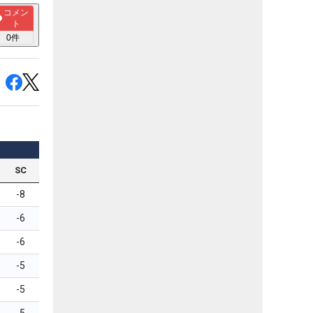
コメン
ト
0
件
SC
-8
-6
-6
-5
-5