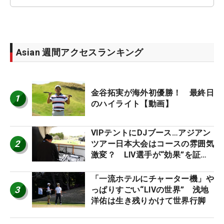
Asian 週間アクセスランキング
金谷拓実が海外初優勝！ 最終日
1
のハイライト【動画】
VIPテントにDJブース…アジアン
2
ツアー日本大会はコースの雰囲気
激変？ LIV選手が“効果”を証言
「静かなほうが…」
「一流ホテルにチャーター機」や
3
っぱりすごい“LIVの世界” 浅地
洋佑は生き残りかけて世界行脚