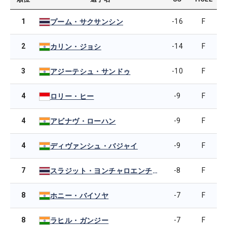
1
-16
F
プーム・サクサンシン
2
-14
F
カリン・ジョシ
3
-10
F
アジーテシュ・サンドゥ
4
-9
F
ロリー・ヒー
4
-9
F
アビナヴ・ローハン
4
-9
F
ディヴァンシュ・バジャイ
7
-8
F
スラジット・ヨンチャロエンチャイ
8
-7
F
ホニー・バイソヤ
8
-7
F
ラヒル・ガンジー