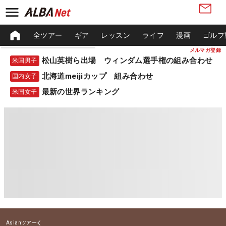
全ツアー
ギア
レッスン
ライフ
漫画
ゴルフ
メルマガ登録
松山英樹ら出場 ウィンダム選手権の組み合わせ
米国男子
北海道meijiカップ 組み合わせ
国内女子
最新の世界ランキング
米国女子
Asianツアー