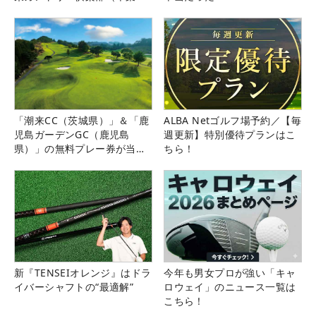
県）
「潮来CC（茨城県）」＆「鹿
ALBA Netゴルフ場予約／【毎
児島ガーデンGC（鹿児島
週更新】特別優待プランはこ
県）」の無料プレー券が当た
ちら！
る！！
新『TENSEIオレンジ』はドラ
今年も男女プロが強い「キャ
イバーシャフトの“最適解”
ロウェイ」のニュース一覧は
こちら！