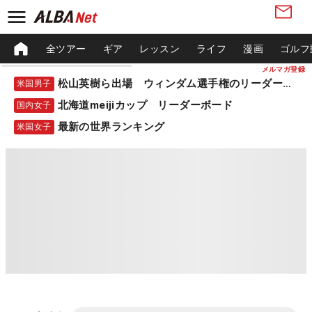
全ツアー
ギア
レッスン
ライフ
漫画
ゴルフ
メルマガ登録
松山英樹ら出場 ウィンダム選手権のリーダーボード
米国男子
北海道meijiカップ リーダーボード
国内女子
最新の世界ランキング
米国女子