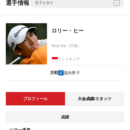
選手情報
ロリー・ヒー
Rory Hie
（37歳）
インドネシア
主戦
国内男子
プロフィール
大会成績/スタッツ
成績