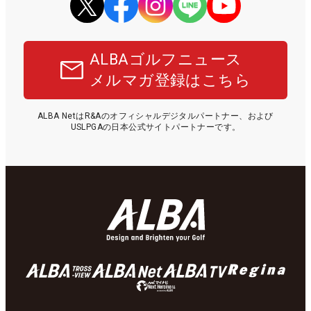
ALBAゴルフニュース
メルマガ登録はこちら
ALBA NetはR&Aのオフィシャルデジタルパートナー、および
USLPGAの日本公式サイトパートナーです。