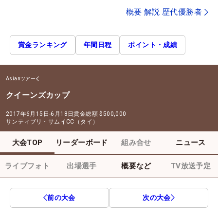
概要 解説 歴代優勝者
賞金ランキング
年間日程
ポイント・成績
Asianツアー
クイーンズカップ
2017年6月15日-6月18日
賞金総額
$500,000
サンティブリ・サムイCC（タイ）
大会TOP
リーダーボード
組み合せ
ニュース
ライブフォト
出場選手
概要など
TV放送予定
前の大会
次の大会