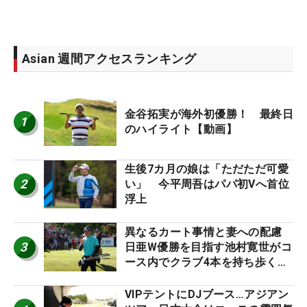
Asian 週間アクセスランキング
金谷拓実が海外初優勝！ 最終日
1
のハイライト【動画】
生後7カ月の娘は「ただただ可愛
2
い」 今平周吾はパパ初Vへ首位
浮上
異なるカート事情と妻への配慮
3
日亜W優勝を目指す池村寛世がコ
ース内でクラブ4本を持ち歩く理
由【現地記者コラム】
VIPテントにDJブース…アジアン