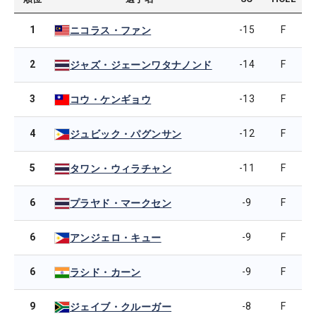
1
-15
F
ニコラス・ファン
2
-14
F
ジャズ・ジェーンワタナノンド
3
-13
F
コウ・ケンギョウ
4
-12
F
ジュビック・パグンサン
5
-11
F
タワン・ウィラチャン
6
-9
F
プラヤド・マークセン
6
-9
F
アンジェロ・キュー
6
-9
F
ラシド・カーン
9
-8
F
ジェイブ・クルーガー