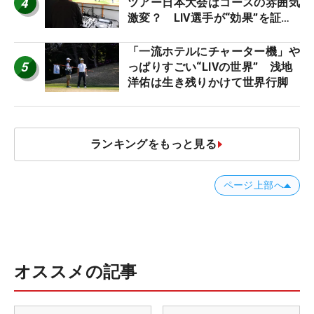
4
ツアー日本大会はコースの雰囲気
激変？ LIV選手が“効果”を証言
「静かなほうが…」
「一流ホテルにチャーター機」や
5
っぱりすごい“LIVの世界” 浅地
洋佑は生き残りかけて世界行脚
ランキングをもっと見る
ページ上部へ
オススメの記事