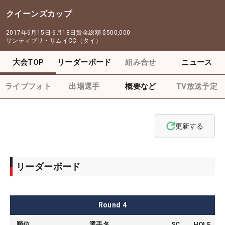
クイーンズカップ
2017年6月15日-6月18日
賞金総額
$500,000
サンティブリ・サムイCC（タイ）
大会TOP
リーダーボード
組み合せ
ニュース
ライブフォト
出場選手
概要など
TV放送予定
更新する
リーダーボード
Round
4
順位
選手名
SC
HOLE