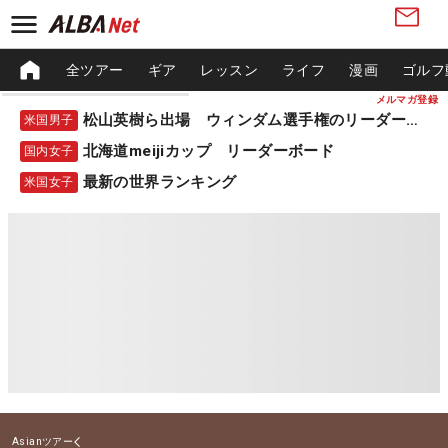
全ツアー
ギア
レッスン
ライフ
漫画
ゴルフ
メルマガ登録
松山英樹ら出場 ウィンダム選手権のリーダーボード
米国男子
北海道meijiカップ リーダーボード
国内女子
最新の世界ランキング
米国女子
Asianツアー