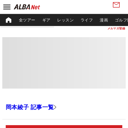
全ツアー
ギア
レッスン
ライフ
漫画
ゴルフ
メルマガ登録
岡本綾子 記事一覧