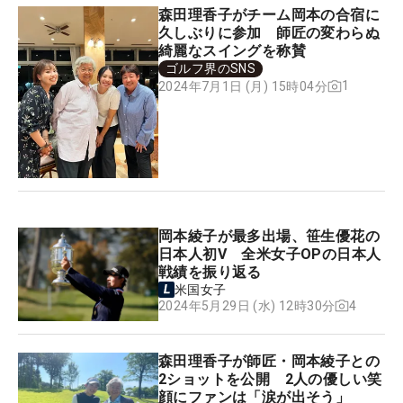
森田理香子がチーム岡本の合宿に
久しぶりに参加 師匠の変わらぬ
綺麗なスイングを称賛
ゴルフ界のSNS
1
2024年7月1日 (月) 15時04分
岡本綾子が最多出場、笹生優花の
日本人初V 全米女子OPの日本人
戦績を振り返る
米国女子
4
2024年5月29日 (水) 12時30分
森田理香子が師匠・岡本綾子との
2ショットを公開 2人の優しい笑
顔にファンは「涙が出そう」