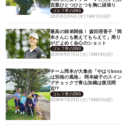
言葉ひとつひとつを胸に頑張りま
す」
ゴルフ界のSNS
1
2025年2月6日 (木) 16時12分
最高の師弟関係！ 森田理香子「岡
本さんにも教えてもらえて」周り
がどよめく会心のショット
ゴルフ界のSNS
1
2024年9月10日 (火) 12時54分
チーム岡本が大集合「やはりboss
は別格の風格」 岡本綾子のスイン
グチェックで青山加織は復活間
近!?
ゴルフ界のSNS
1
2024年7月23日 (火) 13時05分