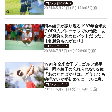
ゴルフ界のSNS
1
2024年5月20日 (月) 14時05分
岡本綾子が振り返る1987年全米女
子OP3人プレーオフでの惜敗「あ
れが勝負を決めたパットだった」
【名勝負ものがたり】
ゴルフライフ
1
2023年7月5日 (水) 07時00分
1991年全米女子プロゴルフ選手
権 岡本綾子の忘れられない2位
「あのときばかりは、どうしても
納得がいかず初めてコースに戻っ
た」【名勝負ものがたり】
ゴルフライフ
1
2023年6月20日 (火) 08時00分