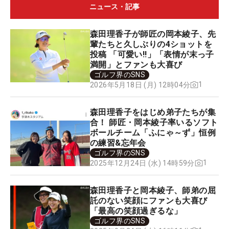
ニュース・記事
森田理香子が師匠の岡本綾子、先
輩たちと久しぶりの4ショットを
投稿 「可愛い!!」「表情が末っ子
満開」とファンも大喜び
ゴルフ界のSNS
1
2026年5月18日 (月) 12時04分
森田理香子をはじめ弟子たちが集
合！ 師匠・岡本綾子率いるソフト
ボールチーム「ふにゃ～ず」恒例
の練習&忘年会
ゴルフ界のSNS
1
2025年12月24日 (水) 14時59分
森田理香子と岡本綾子、師弟の屈
託のない笑顔にファンも大喜び
「最高の笑顔過ぎるな」
ゴルフ界のSNS