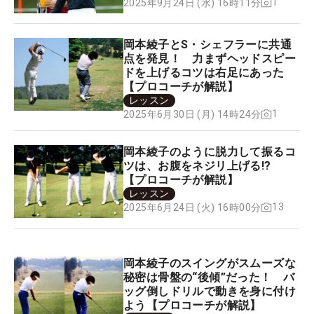
1
2025年9月24日 (水) 16時11分
岡本綾子とS・シェフラーに共通
点を発見！ 力まずヘッドスピー
ドを上げるコツは右足にあった
【プロコーチが解説】
レッスン
1
2025年6月30日 (月) 14時24分
岡本綾子のように脱力して振るコ
ツは、お腹をネジリ上げる!?
【プロコーチが解説】
レッスン
13
2025年6月24日 (火) 16時00分
岡本綾子のスイングがスムーズな
秘密は骨盤の“後傾”だった！ バ
ッグ倒しドリルで動きを身に付け
よう【プロコーチが解説】