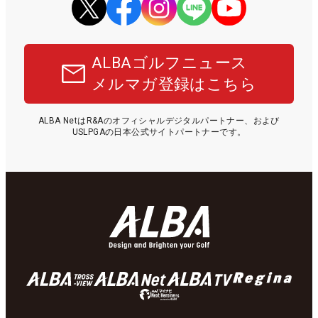
ALBAゴルフニュース
メルマガ登録はこちら
ALBA NetはR&Aのオフィシャルデジタルパートナー、および
USLPGAの日本公式サイトパートナーです。