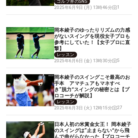
ゴルフ界のSNS
1
2025年6月9日 (月) 13時46分
岡本綾子のゆったりリズムの力感
がないスイングを現役女子プロも
参考にしていた！【女子プロに直
撃】
レッスン
5
2025年6月6日 (金) 13時30分
岡本綾子のスイングこそ最高のお
手本 アマチュアもマネすべ
き“脱力”スイングの秘密とは【プ
ロコーチが解説】
レッスン
27
2025年6月3日 (火) 12時15分
日本人初の米賞金女王！ 岡本綾子
のスイングは“止まらない”から飛
んで曲がらなかった【プロコーチ