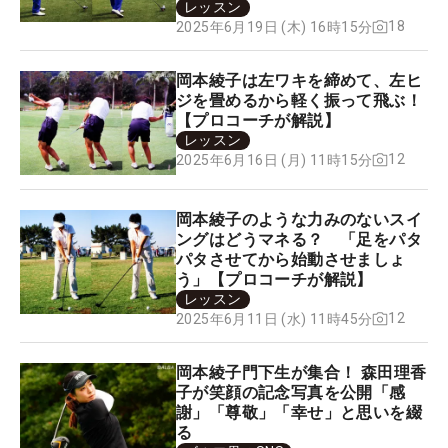
レッスン
18
2025年6月19日 (木) 16時15分
岡本綾子は左ワキを締めて、左ヒ
ジを畳めるから軽く振って飛ぶ！
【プロコーチが解説】
レッスン
12
2025年6月16日 (月) 11時15分
岡本綾子のような力みのないスイ
ングはどうマネる？ 「足をパタ
パタさせてから始動させましょ
う」【プロコーチが解説】
レッスン
12
2025年6月11日 (水) 11時45分
岡本綾子門下生が集合！ 森田理香
子が笑顔の記念写真を公開「感
謝」「尊敬」「幸せ」と思いを綴
る