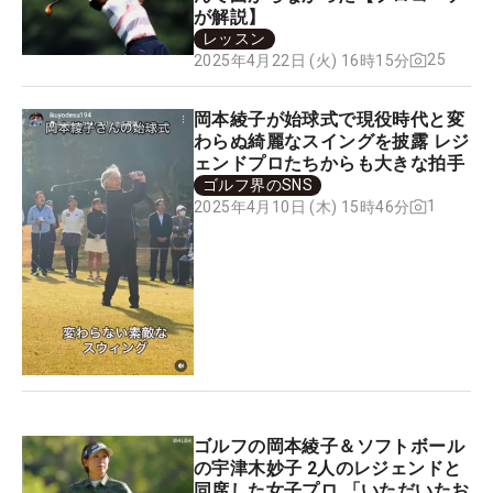
が解説】
レッスン
25
2025年4月22日 (火) 16時15分
岡本綾子が始球式で現役時代と変
わらぬ綺麗なスイングを披露 レジ
ェンドプロたちからも大きな拍手
ゴルフ界のSNS
1
2025年4月10日 (木) 15時46分
ゴルフの岡本綾子＆ソフトボール
の宇津木妙子 2人のレジェンドと
同席した女子プロ 「いただいたお