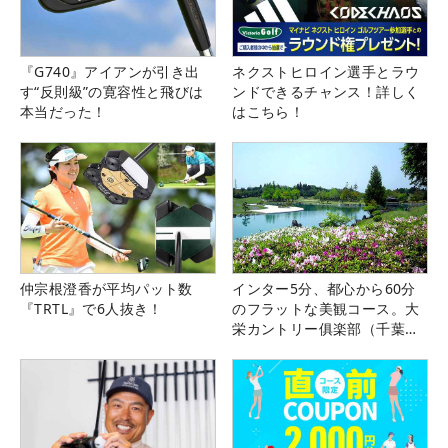
『G740』アイアンが引き出
ネクストヒロイン選手とラウ
す“反則級”の寛容性と飛びは
ンドできるチャンス！詳しく
本当だった！
はこちら！
仲宗根澄香が平均パット数
インター5分、都心から60分
『TRTL』で6人抜き！
のフラットな美観コース。大
栄カントリー俱楽部（千葉
県）