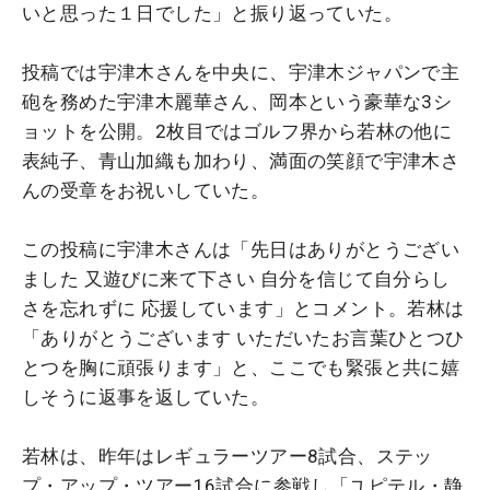
いと思った１日でした」と振り返っていた。
投稿では宇津木さんを中央に、宇津木ジャパンで主
砲を務めた宇津木麗華さん、岡本という豪華な3シ
ョットを公開。2枚目ではゴルフ界から若林の他に
表純子、青山加織も加わり、満面の笑顔で宇津木さ
んの受章をお祝いしていた。
この投稿に宇津木さんは「先日はありがとうござい
ました 又遊びに来て下さい 自分を信じて自分らし
さを忘れずに 応援しています」とコメント。若林は
「ありがとうございます いただいたお言葉ひとつひ
とつを胸に頑張ります」と、ここでも緊張と共に嬉
しそうに返事を返していた。
若林は、昨年はレギュラーツアー8試合、ステッ
プ・アップ・ツアー16試合に参戦し「ユピテル・静