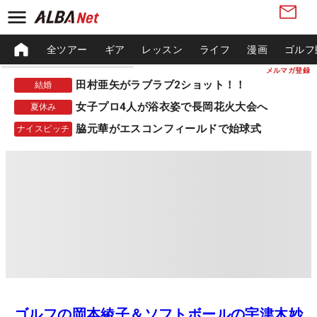
全ツアー
ギア
レッスン
ライフ
漫画
ゴルフ
メルマガ登録
田村亜矢がラブラブ2ショット！！
結婚
女子プロ4人が浴衣姿で長岡花火大会へ
夏休み
脇元華がエスコンフィールドで始球式
ナイスピッチ
ゴルフの岡本綾子＆ソフトボールの宇津木妙