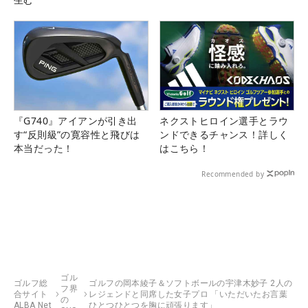
『G740』アイアンが引き出
ネクストヒロイン選手とラウ
す“反則級”の寛容性と飛びは
ンドできるチャンス！詳しく
本当だった！
はこちら！
Recommended by
ゴル
ゴルフ総
ゴルフの岡本綾子＆ソフトボールの宇津木妙子 2人の
フ界
合サイト
レジェンドと同席した女子プロ 「いただいたお言葉
の
ALBA Net
ひとつひとつを胸に頑張ります」