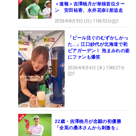
＜速報＞吉澤柚月が単独首位ター
ン 安田祐香、永井花奈2差追走
2026年8月9日 (日) 11時32分
1
「ビール注ぐのむずかしかっ
た…」江口紗代が北海道で初
ビアガーデン！ 泡まみれの姿
にファンも爆笑
2026年8月6日 (木) 13時27分
1
22歳・吉澤柚月が念願の初優勝
「全英の桑木さんから刺激を」