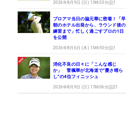
2026年8月9日 (日) 13時53分
1
プロアマ当日の脇元華に密着！「早
朝のホテル出発から、ラウンド後の
練習まで」忙しく過ごすプロの1日
を公開
2026年8月6日 (木) 15時50分
1
消化不良の日々に「こんな感じ
か」 菅楓華が北海道で“憂さ晴ら
し”の4位フィニッシュ
2026年8月9日 (日) 17時06分
21