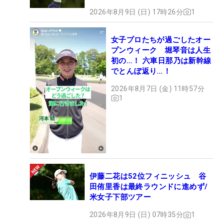
2026年8月9日 (日) 17時26分
1
女子プロたちが過ごしたオー
プンウィーク 堀琴音は人生
初の…！ 六車日那乃は新幹線
でとんぼ返り…！
2026年8月7日 (金) 11時57分
1
伊藤二花は52位フィニッシュ 谷
田侑里香は最終ラウンドに進めず/
米女子下部ツアー
2026年8月9日 (日) 07時35分
1