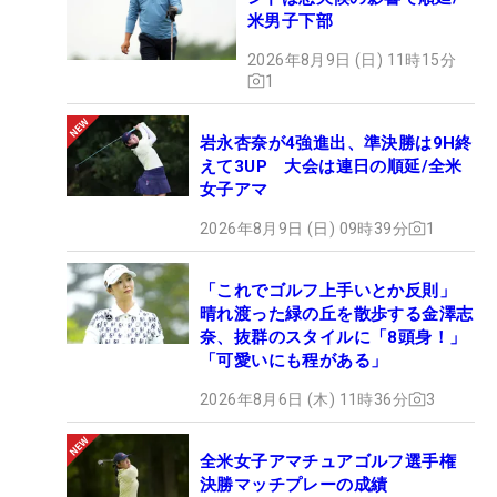
米男子下部
2026年8月9日 (日) 11時15分
1
岩永杏奈が4強進出、準決勝は9H終
えて3UP 大会は連日の順延/全米
女子アマ
2026年8月9日 (日) 09時39分
1
「これでゴルフ上手いとか反則」
晴れ渡った緑の丘を散歩する金澤志
奈、抜群のスタイルに「8頭身！」
「可愛いにも程がある」
2026年8月6日 (木) 11時36分
3
全米女子アマチュアゴルフ選手権
決勝マッチプレーの成績