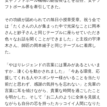
女子ソフトボール機構の副会長などを歴任、女子ソ
フトボール界を牽引してきた。
その功績が認められての旭日小授章受章。祝う会で
は「たくさんの人が集まった中で光栄なことに岡本
さんと妙子さんと同じテーブルに座らせていただき
色々なお話を聞くことができました」と主役の宇津
木さん、師匠の岡本綾子と同じテーブルに着席し
た。
「やはりレジェンドの言葉には重みがあるといいま
すか… 凄く心を動かされました」「今ある環境、応
援してくれる人やスポンサー様がいることを当たり
前だと思わず、感謝の気持ちを忘れない」と先輩の
言葉に耳を傾けながら、貴重な時間を過ごしたこと
を明かした。そして「お二人のように全体を見据え
ながらも自分の芯を持ったカッコイイ人間になりた