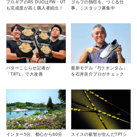
プロギアのRS DUOはFW・UT
ゴルフの熱狂を、つくる仕
も完成度が高く購入者続出！
事。｜スタッフ募集中
パターこじらせ記者が
最新モデル『FJクオンタム』
「TRTL」で大改善
を石井良介プロがチェック
インター5分、都心から60分
スイスの叡智が生んだTPTシ