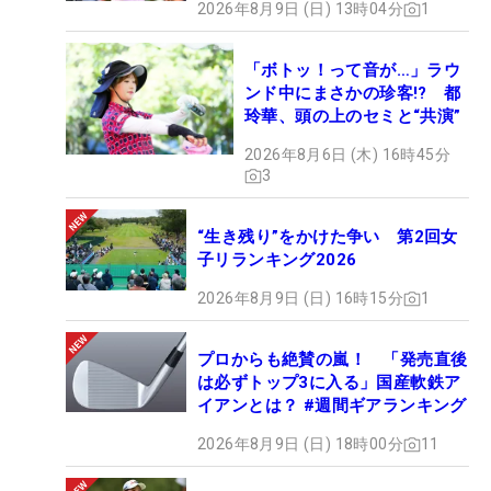
2026年8月9日 (日) 13時04分
1
「ボトッ！って音が…」ラウ
ンド中にまさかの珍客!? 都
玲華、頭の上のセミと“共演”
2026年8月6日 (木) 16時45分
3
“生き残り”をかけた争い 第2回女
子リランキング2026
2026年8月9日 (日) 16時15分
1
プロからも絶賛の嵐！ 「発売直後
は必ずトップ3に入る」国産軟鉄ア
イアンとは？ #週間ギアランキング
2026年8月9日 (日) 18時00分
11