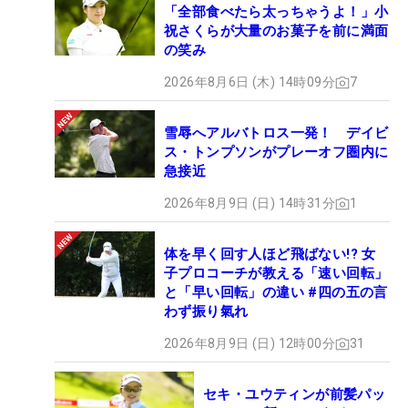
「全部食べたら太っちゃうよ！」小
祝さくらが大量のお菓子を前に満面
の笑み
2026年8月6日 (木) 14時09分
7
雪辱へアルバトロス一発！ デイビ
ス・トンプソンがプレーオフ圏内に
急接近
2026年8月9日 (日) 14時31分
1
体を早く回す人ほど飛ばない!? 女
子プロコーチが教える「速い回転」
と「早い回転」の違い #四の五の言
わず振り氣れ
2026年8月9日 (日) 12時00分
31
セキ・ユウティンが前髪パッ