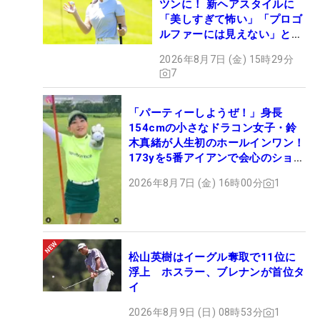
ツンに！ 新ヘアスタイルに
「美しすぎて怖い」「プロゴ
ルファーには見えない」とコ
メント殺到
2026年8月7日 (金) 15時29分
7
「パーティーしようぜ！」身長
154cmの小さなドラコン女子・鈴
木真緒が人生初のホールインワン！
173yを5番アイアンで会心のショッ
ト
2026年8月7日 (金) 16時00分
1
松山英樹はイーグル奪取で11位に
浮上 ホスラー、ブレナンが首位タ
イ
2026年8月9日 (日) 08時53分
1