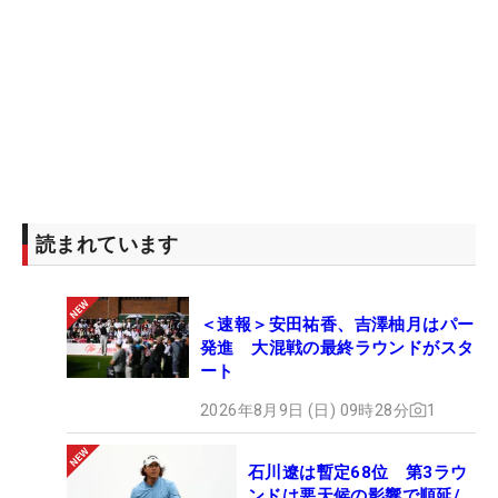
読まれています
＜速報＞安田祐香、吉澤柚月はパー
発進 大混戦の最終ラウンドがスタ
ート
2026年8月9日 (日) 09時28分
1
石川遼は暫定68位 第3ラウ
ンドは悪天候の影響で順延/