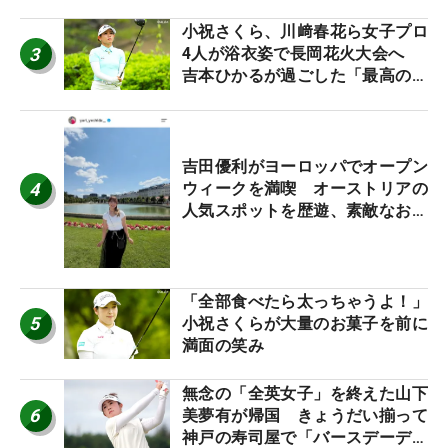
小祝さくら、川﨑春花ら女子プロ
3
4人が浴衣姿で長岡花火大会へ
吉本ひかるが過ごした「最高の夏
休み！」
吉田優利がヨーロッパでオープン
4
ウィークを満喫 オーストリアの
人気スポットを歴遊、素敵なお土
産もゲット！
「全部食べたら太っちゃうよ！」
5
小祝さくらが大量のお菓子を前に
満面の笑み
無念の「全英女子」を終えた山下
6
美夢有が帰国 きょうだい揃って
神戸の寿司屋で「バースデーディ