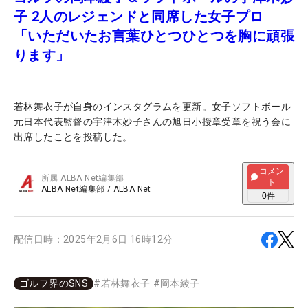
子 2人のレジェンドと同席した女子プロ
「いただいたお言葉ひとつひとつを胸に頑張
ります」
若林舞衣子が自身のインスタグラムを更新。女子ソフトボール
元日本代表監督の宇津木妙子さんの旭日小授章受章を祝う会に
出席したことを投稿した。
コメン
所属
ALBA Net編集部
ト
ALBA Net編集部
/
ALBA Net
0
件
配信日時：
2025年2月6日 16時12分
ゴルフ界のSNS
#
若林舞衣子
#
岡本綾子