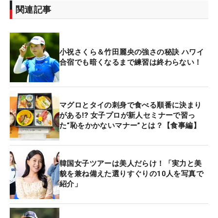
関連記事
小祝さくら＆竹田麗央の強さの秘訣 ハワイ
合宿でも暗くなるまで練習は終わらない！
マグロとタイの刺身で食べる順番に決まり
がある⁉ 女子プロが新人セミナーで習っ
た“恥をかかないマナー”とは？【食事編】
韓国女子ツアーは美人だらけ！「実力と美
貌を兼ね備えた選りすぐりの10人を写真で
紹介」