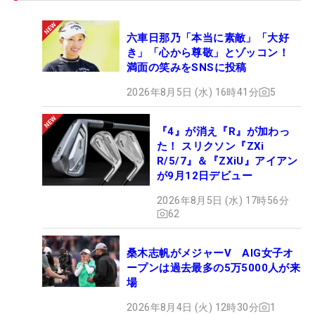
六車日那乃「本当に素敵」「大好
き」「心から尊敬」とゾッコン！
満面の笑みをSNSに投稿
2026年8月5日 (水) 16時41分
5
『4』が消え『R』が加わっ
た！ スリクソン『ZXi
R/5/7』＆『ZXiU』アイアン
が9月12日デビュー
2026年8月5日 (水) 17時56分
62
桑木志帆がメジャーV AIG女子オ
ープンは過去最多の5万5000人が来
場
2026年8月4日 (火) 12時30分
1