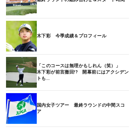
初日はショットとパットがかみ合わず、流れをつか
めなかった。「フラストレーションが溜まった」と
苦しい滑り出しだったが、そのあとに「持ち球のド
ローを重点的に練習」したことでイメージが良くな
った。いつも行っているハーフショットの練習にも
木下彩 今季成績＆プロフィール
取り組み、持ち味のショット力を発揮した。この日
のフェアウェイキープ率は14ホール中13回、パーオ
ンは14ホール中12回。海から吹く重たい風に負けな
「このコースは無理かもしれん（笑）」
い球を繰り出し、次々とチャンスメークした。
木下彩が前言撤回!? 開幕前にはアクシデン
トも…
黄金世代の同級生・勝みなみとのペアリングも、う
れしかったことのひとつ。久々に18ホールを回った
が、「たわいのない話ですよ」と会話も弾んだ。
国内女子ツアー 最終ラウンドの中間スコ
「『来なよ、こっち（米国）』って言われました。
ア
他人事で。あいつ友達欲しいんかな（笑）」と、“あ
やたん節”も舌好調だ。