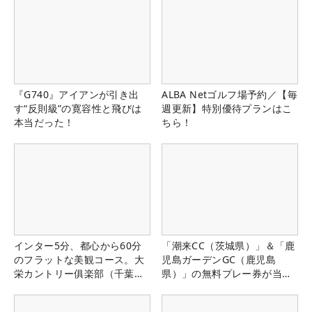
『G740』アイアンが引き出
ALBA Netゴルフ場予約／【毎
す“反則級”の寛容性と飛びは
週更新】特別優待プランはこ
本当だった！
ちら！
インター5分、都心から60分
「潮来CC（茨城県）」＆「鹿
のフラットな美観コース。大
児島ガーデンGC（鹿児島
栄カントリー俱楽部（千葉
県）」の無料プレー券が当た
県）
る！！