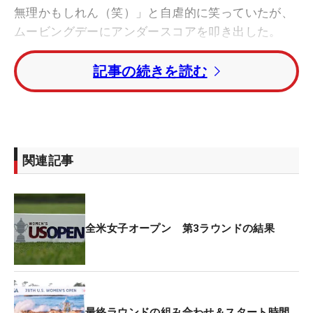
無理かもしれん（笑）」と自虐的に笑っていたが、
ムービングデーにアンダースコアを叩き出した。
記事の続きを読む
「慣れたんじゃないですかね、こっちに。ショット
が良くなってきたので、そのぶんです（笑）。やっ
とアンダーパーで回れたのでよかった」と充実感い
っぱいの一日だった。
関連記事
ボギー発進としたものの、続く2番パー5でバウンス
バック。「風もなくて伸ばしやすかった」と5番を
バーディとして、後半へと向かった。さらに1つ伸
ばして迎えた終盤3ホールは風が強くなりピンチが
全米女子オープン 第3ラウンドの結果
続いたが、「ボギー1個で済んだだけ良かったな」
と耐えて、この日11人のみしかいない“赤字”を守っ
た。
最終ラウンドの組み合わせ＆スタート時間