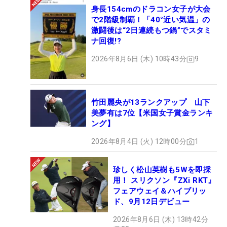
身長154cmのドラコン女子が大会
で2階級制覇！「40°近い気温」の
激闘後は“2日連続もつ鍋”でスタミ
ナ回復!?
2026年8月6日 (木) 10時43分
9
竹田麗央が13ランクアップ 山下
美夢有は7位【米国女子賞金ランキ
ング】
2026年8月4日 (火) 12時00分
1
珍しく松山英樹も5Wを即採
用！ スリクソン『ZXi RKT』
フェアウェイ＆ハイブリッ
ド、9月12日デビュー
2026年8月6日 (木) 13時42分