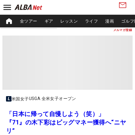
全ツアー
ギア
レッスン
ライフ
漫画
ゴルフ
メルマガ登録
USGA 全米女子オープン
米国女子
「日本に帰って自慢しよう（笑）」
『71』の木下彩はビッグマネー獲得へ“ニヤ
リ”