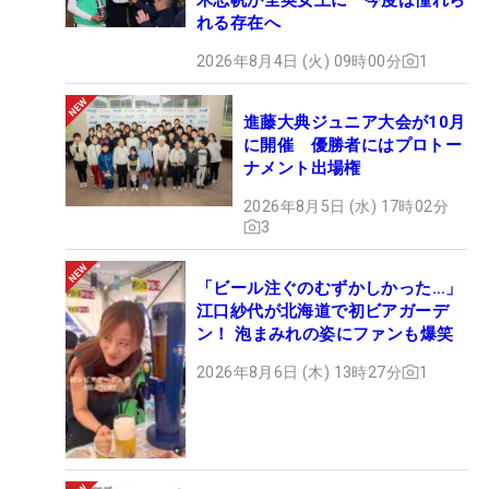
れる存在へ
2026年8月4日 (火) 09時00分
1
進藤大典ジュニア大会が10月
に開催 優勝者にはプロトー
ナメント出場権
2026年8月5日 (水) 17時02分
3
「ビール注ぐのむずかしかった…」
江口紗代が北海道で初ビアガーデ
ン！ 泡まみれの姿にファンも爆笑
2026年8月6日 (木) 13時27分
1