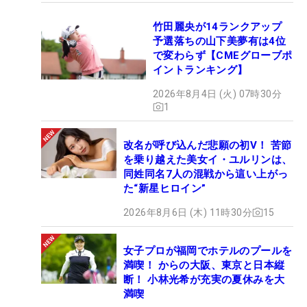
竹田麗央が14ランクアップ
予選落ちの山下美夢有は4位
で変わらず【CMEグローブポ
イントランキング】
2026年8月4日 (火) 07時30分
1
改名が呼び込んだ悲願の初V！ 苦節
を乗り越えた美女イ・ユルリンは、
同姓同名7人の混戦から這い上がっ
た“新星ヒロイン”
2026年8月6日 (木) 11時30分
15
女子プロが福岡でホテルのプールを
満喫！ からの大阪、東京と日本縦
断！ 小林光希が充実の夏休みを大
満喫