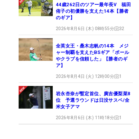
44歳262日のツアー最年長V 福田
侑子の初優勝を支えた14本【勝者
のギア】
2026年8月6日 (木) 08時55分
32
全英女王・桑木志帆の14本 メジ
ャー制覇を支えたBSギア「ボール
やクラブを信頼した」【勝者のギ
ア】
2026年8月4日 (火) 12時00分
1
岩永杏奈が暫定首位、廣吉優梨菜8
位 予選ラウンドは日没サスペ/全
米女子アマ
2026年8月6日 (木) 11時18分
1