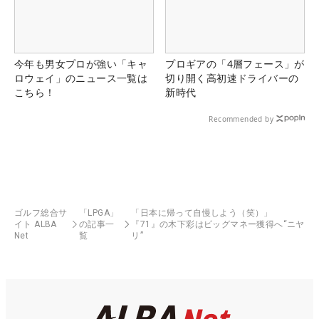
今年も男女プロが強い「キャ
プロギアの「4層フェース」が
ロウェイ」のニュース一覧は
切り開く高初速ドライバーの
こちら！
新時代
Recommended by
ゴルフ総合サ
「LPGA」
「日本に帰って自慢しよう（笑）」
イト ALBA
の記事一
『71』の木下彩はビッグマネー獲得へ“ニヤ
Net
覧
リ”