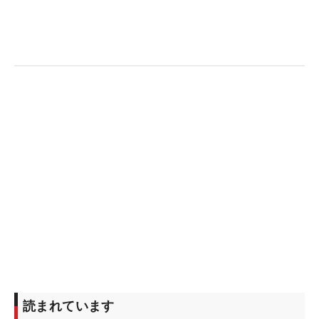
開幕前に「トップ10にも行ける気がしない。このコ
ースむずくない？（笑）」と話していたが、19位タ
イで最終日へと進出。日本の最終予選会を突破した
ときには「お金が欲しい（笑）」と高額賞金に目を
輝かせていたが、ビッグマネー獲得は目前に迫って
いる。ちなみに、19位の賞金は13万7334ドル、日
本円にしておよそ1950万円だ。
順位も賞金も気になるところだが、「でもね、あま
りガツガツ行ったら、やられるから。ペブルビーチ
に。謙虚に行きます」。あすもアンダーパーで回る
ことを目標に、「お金はあとからついてくる
（笑）」と24歳は“ニヤリ”。初めてのメジャーで、
大きな爪痕を残したい。（文・笠井あかり）
読まれています