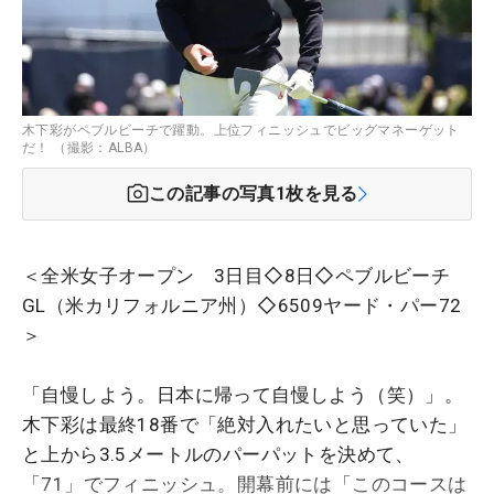
木下彩がペブルビーチで躍動。上位フィニッシュでビッグマネーゲット
だ！ （撮影：ALBA）
この記事の写真
1
枚を見る
＜全米女子オープン 3日目◇8日◇ペブルビーチ
GL（米カリフォルニア州）◇6509ヤード・パー72
＞
「自慢しよう。日本に帰って自慢しよう（笑）」。
木下彩は最終18番で「絶対入れたいと思っていた」
と上から3.5メートルのパーパットを決めて、
「71」でフィニッシュ。開幕前には「このコースは