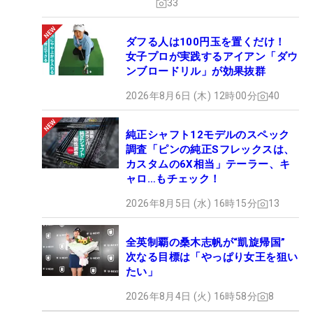
33
ダフる人は100円玉を置くだけ！
女子プロが実践するアイアン「ダウ
ンブロードリル」が効果抜群
2026年8月6日 (木) 12時00分
40
純正シャフト12モデルのスペック
調査「ピンの純正Sフレックスは、
カスタムの6X相当」テーラー、キ
ャロ…もチェック！
2026年8月5日 (水) 16時15分
13
全英制覇の桑木志帆が“凱旋帰国”
次なる目標は「やっぱり女王を狙い
たい」
2026年8月4日 (火) 16時58分
8