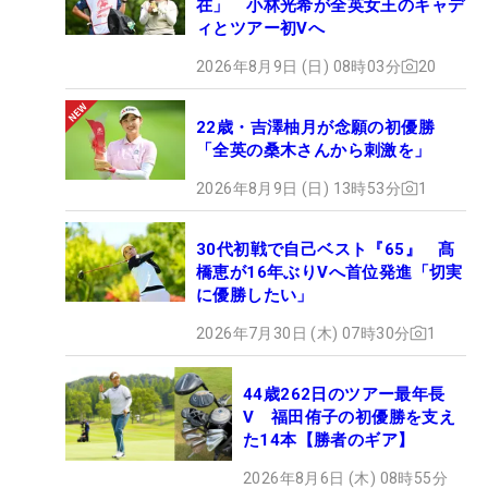
在」 小林光希が全英女王のキャデ
ィとツアー初Vへ
2026年8月9日 (日) 08時03分
20
22歳・吉澤柚月が念願の初優勝
「全英の桑木さんから刺激を」
2026年8月9日 (日) 13時53分
1
30代初戦で自己ベスト『65』 髙
橋恵が16年ぶりVへ首位発進「切実
に優勝したい」
2026年7月30日 (木) 07時30分
1
44歳262日のツアー最年長
V 福田侑子の初優勝を支え
た14本【勝者のギア】
2026年8月6日 (木) 08時55分