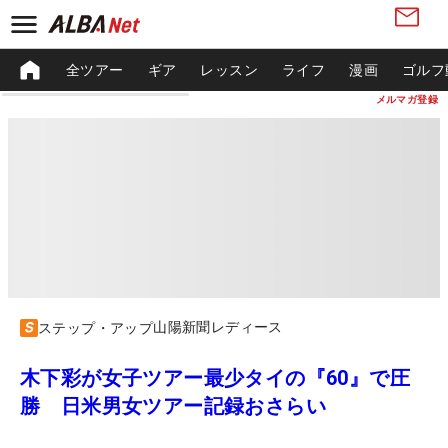
全ツアー
ギア
レッスン
ライフ
漫画
ゴルフ
メルマガ登録
山陽新聞レディース
ステップ・アップ
木下彩が女子ツアー最少タイの『60』で圧
勝 日米男女ツアー記録おさらい