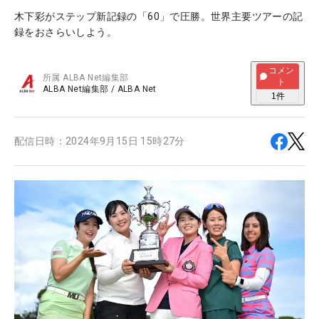
木下彩がステップ新記録の「60」で圧勝。世界主要ツアーの記
録をおさらいしよう。
コメン
所属
ALBA Net編集部
ト
ALBA Net編集部
/
ALBA Net
1
件
配信日時：
2024年9月15日 15時27分