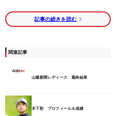
世界主要ツアーの最少記録も見てみよう。日本女子
記事の続きを読む
プロゴルフ協会（JLPGA）の大会では、2022年
「ミヤギテレビ杯ダンロップ女子オープン」の第1
ラウンドで山下美夢有が「60」をマーク。これがレ
ギュラーツアーでの最少ストローク記録となってい
る。
関連記事
国内男子ツアーでは、石川遼が10年の「中日クラウ
ンズ」最終ラウンドで記録した「58」が最少。先週
の下部ツアー「PGMチャレンジ」では下家秀琉（し
山陽新聞レディース 最終結果
もけ・すぐる）が「59」で回り、玉城海伍が22年最
終戦の第1ラウンドでマークした最少記録に並ん
だ。
木下彩 プロフィール＆成績
米国男子ツアーでは16年の「トラベラーズ選手権」