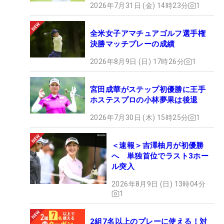
2026年7月31日 (金) 14時23分
1
全米女子アマチュアゴルフ選手権
決勝マッチプレーの成績
2026年8月9日 (日) 17時26分
1
宮田成華がステップ初優勝に王手
ホステスプロの小林夢果は後退
2026年7月30日 (木) 15時25分
1
＜速報＞吉澤柚月が初優勝
へ 単独首位でラスト3ホー
ル突入
2026年8月9日 (日) 13時04分
1
2組7名以上のプレーに使える！対