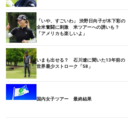
最終ラウンドでジム・フューリック（米国）が
「58」、米国女子ツアーでは01年にアニカ・ソレン
スタムが「59」というスコアで回っている。
「いや、すごいわ」 渋野日向子が木下彩の
全米奮闘に刺激 米ツアーへの誘いも？
「アメリカも楽しいよ」
米国男子下部のコーンフェリー・ツアーでは、2024
年2月の「アスタラゴルフ選手権 by マスターカー
ド」第1ラウンドで、クリストバル・デル・ソーラ
ル（チリ）により「57」という大記録も誕生した。
いまも出せる？ 石川遼に聞いた13年前の
世界最少ストローク「58」
国内女子ツアー 最終結果