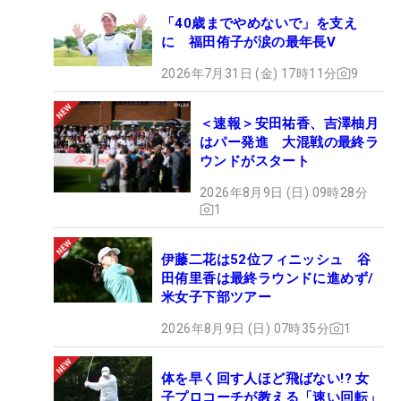
「40歳までやめないで」を支え
に 福田侑子が涙の最年長V
2026年7月31日 (金) 17時11分
9
＜速報＞安田祐香、吉澤柚月
はパー発進 大混戦の最終ラ
ウンドがスタート
2026年8月9日 (日) 09時28分
1
伊藤二花は52位フィニッシュ 谷
田侑里香は最終ラウンドに進めず/
米女子下部ツアー
2026年8月9日 (日) 07時35分
1
体を早く回す人ほど飛ばない!? 女
子プロコーチが教える「速い回転」