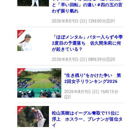
と「早い回転」の違い #四の五の言
わず振り氣れ
2026年8月9日 (日) 12時00分
31
「ほぼメンタル」パター入らず今季
2度目の予選落ち 佐久間朱莉に何
が起きている？
2026年8月9日 (日) 08時39分
20
“生き残り”をかけた争い 第
2回女子リランキング2026
2026年8月9日 (日) 16時15分
1
松山英樹はイーグル奪取で11位に
浮上 ホスラー、ブレナンが首位タ
イ