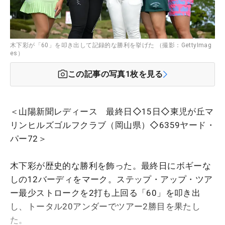
木下彩が「60」を叩き出して記録的な勝利を挙げた （撮影：GettyImag
es）
この記事の写真
1
枚を見る
＜山陽新聞レディース 最終日◇15日◇東児が丘マ
リンヒルズゴルフクラブ（岡山県）◇6359ヤード・
パー72＞
木下彩が歴史的な勝利を飾った。最終日にボギーな
しの12バーディをマーク。ステップ・アップ・ツア
ー最少ストロークを2打も上回る「60」を叩き出
し、トータル20アンダーでツアー2勝目を果たし
た。