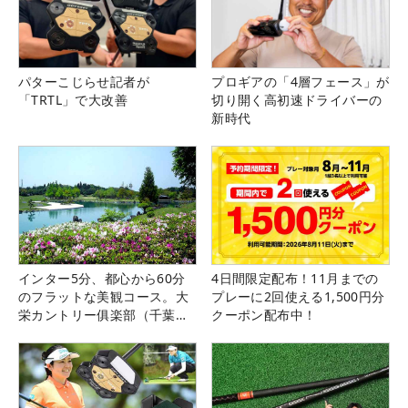
パターこじらせ記者が
プロギアの「4層フェース」が
「TRTL」で大改善
切り開く高初速ドライバーの
新時代
インター5分、都心から60分
4日間限定配布！11月までの
のフラットな美観コース。大
プレーに2回使える1,500円分
栄カントリー俱楽部（千葉
クーポン配布中！
県）