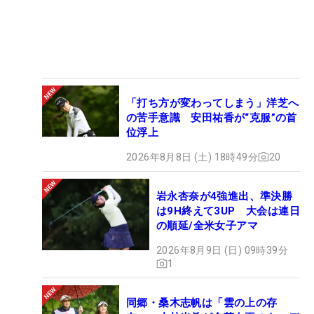
「打ち方が変わってしまう」洋芝へ
の苦手意識 安田祐香が“克服”の首
位浮上
2026年8月8日 (土) 18時49分
20
岩永杏奈が4強進出、準決勝
は9H終えて3UP 大会は連日
の順延/全米女子アマ
2026年8月9日 (日) 09時39分
1
同郷・桑木志帆は「雲の上の存