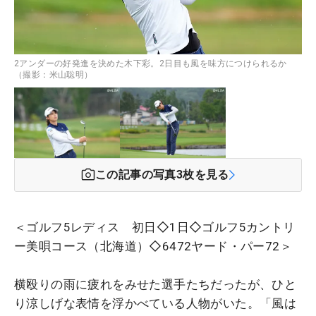
2アンダーの好発進を決めた木下彩。2日目も風を味方につけられるか
（撮影：米山聡明）
この記事の写真
3
枚を見る
＜ゴルフ5レディス 初日◇1日◇ゴルフ5カントリ
ー美唄コース（北海道）◇6472ヤード・パー72＞
横殴りの雨に疲れをみせた選手たちだったが、ひと
り涼しげな表情を浮かべている人物がいた。「風は