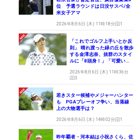
位 予選ラウンドは日没サスペ/全
米女子アマ
2026年8月6日 (木) 11時18分
1
「これでゴルフ上手いとか反
則」 晴れ渡った緑の丘を散歩
する金澤志奈、抜群のスタイ
ルに「8頭身！」「可愛いに
も程がある」
2026年8月6日 (木) 11時36分
3
若きスター候補やメジャーハンター
も PGAプレーオフ争い、当落線
上の大物選手は？
2026年8月6日 (木) 14時02分
1
昨年覇者・河本結は小祝さくら、佐