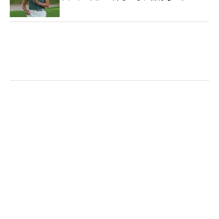
「あまり練ランをしないタイプ」と自身を形容する
が、初めて回るコースでも心配になったり気になら
ないという。雨風によってより難易度が増したコー
スには「しんどかったけど（笑）」と話すが、キャ
ディを頼りながらマークした2アンダーには「まあ
いいでしょう」と上々の出来に笑顔をみせる。
週末も風が吹くことが予報されているが、「わた
し、風とお友達。風止んだら打つ（落とす）だろう
から、あしたもこれくらいで」とニヤリ。“お友
達”を頼りに、黄金世代の“あやたん”はツアー初勝利
を手繰り寄せていく。（文・笠井あかり）