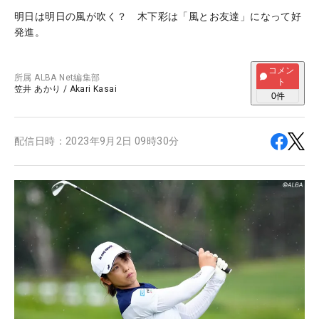
明日は明日の風が吹く？ 木下彩は「風とお友達」になって好
発進。
コメン
所属
ALBA Net編集部
ト
笠井 あかり
/
Akari Kasai
0
件
配信日時：
2023年9月2日 09時30分