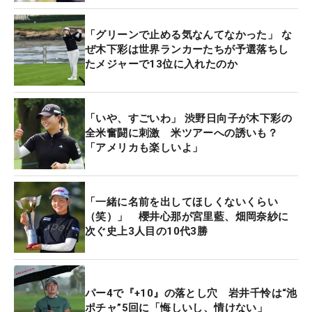
ランカーたちも手を焼いたが、木下は右肩上がりに
「グリーンで止める気なんてなかった」 な
順位を上げ、初メジャーながら日本勢3番手の成績
ぜ木下彩は世界ランカーたちが予選落ちし
を残した。「きょうより風がもっと吹いていたか
たメジャーで13位に入れたのか
な…。あんまり覚えていない（笑）。あっちは強す
ぎて“ぶわー”って素直だった」。そんな出来事も思
い出しながら、北の大地でも残り36ホールの攻略を
「いや、すごいわ」 渋野日向子が木下彩の
図る。
全米奮闘に刺激 米ツアーへの誘いも？
「アメリカも楽しいよ」
先週は「ニトリレディス」で4日間を戦うと、すぐ
兵庫県に飛び、「日本女子オープン」最終予選会に
「一緒に名前を出してほしくないくらい
出場。上位で本戦出場権を獲得し、再び北海道に戻
（笑）」 櫻井心那が宮里藍、畑岡奈紗に
ってきた。水曜日にコースに来たが、「先週は暑く
次ぐ史上3人目の10代3勝
て、予選会で疲れて…」と練習ラウンドは行わず。
プロアマのメンバーにも入ってなかったことから、
実際にコースを確認しないまま、初日をスタートさ
パー4で『+10』の落とし穴 岩井千怜は“池
せた。
ポチャ”5回に「悔しいし、情けない」