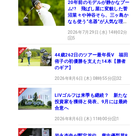
20年前のモデルが静かなブー
ム!? 飛ばし屋に変貌した菅
沼菜々や神谷そら、三ヶ島か
なも使う“名器”が人気な理由
【ツアープロたちの“飛ばし
2026年7月29日 (水) 14時02分
ギア”】
5
44歳262日のツアー最年長V 福田
侑子の初優勝を支えた14本【勝者
のギア】
2026年8月6日 (木) 08時55分
32
LIVゴルフは来季も継続？ 新たな
投資家を獲得と発表、9月には最終
合意へ
2026年8月6日 (木) 11時00分
1
岩永杏奈が暫定首位、廣吉優梨菜8