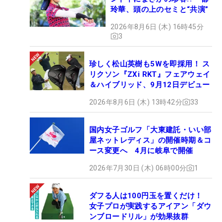
玲華、頭の上のセミと“共演”
2026年8月6日 (木) 16時45分
3
珍しく松山英樹も5Wを即採用！ ス
リクソン『ZXi RKT』フェアウェイ
＆ハイブリッド、9月12日デビュー
2026年8月6日 (木) 13時42分
33
国内女子ゴルフ「大東建託・いい部
屋ネットレディス」の開催時期＆コ
ース変更へ 4月に岐阜で開催
2026年7月30日 (木) 06時00分
1
ダフる人は100円玉を置くだけ！
女子プロが実践するアイアン「ダウ
ンブロードリル」が効果抜群