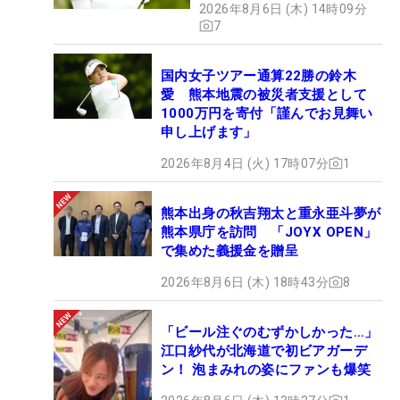
2026年8月6日 (木) 14時09分
7
国内女子ツアー通算22勝の鈴木
愛 熊本地震の被災者支援として
1000万円を寄付「謹んでお見舞い
申し上げます」
2026年8月4日 (火) 17時07分
1
熊本出身の秋吉翔太と重永亜斗夢が
熊本県庁を訪問 「JOYX OPEN」
で集めた義援金を贈呈
2026年8月6日 (木) 18時43分
8
「ビール注ぐのむずかしかった…」
江口紗代が北海道で初ビアガーデ
ン！ 泡まみれの姿にファンも爆笑