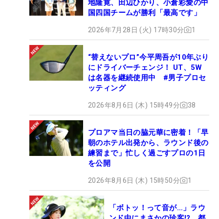
地隆寛、田辺ひかり、小倉彩愛の中
国四国チームが勝利「最高です」
2026年7月28日 (火) 17時30分
1
“替えないプロ”今平周吾が10年ぶり
にドライバーチェンジ！ UT、5W
は名器を継続使用中 #男子プロセ
ッティング
2026年8月6日 (木) 15時49分
38
プロアマ当日の脇元華に密着！「早
朝のホテル出発から、ラウンド後の
練習まで」忙しく過ごすプロの1日
を公開
2026年8月6日 (木) 15時50分
1
「ボトッ！って音が…」ラウ
ンド中にまさかの珍客!? 都