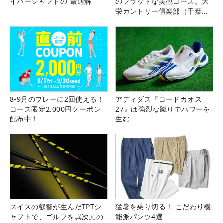
イバーシャフトの“最適解”
のフラットな美観コース。大
栄カントリー俱楽部（千葉
県）
8-9月のプレーに2回使える！
アディダス『コードカオス
コース限定2,000円クーポン
27』は強烈な蹴りでパワーを
配布中！
生む
スイスの叡智が生んだTPTシ
猛暑を乗り切る！ こだわり機
ャフトで、ゴルフを異次元の
能派パンツ4選