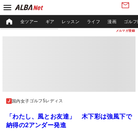
全ツアー
ギア
レッスン
ライフ
漫画
ゴルフ
メルマガ登録
ゴルフ5レディス
国内女子
「わたし、風とお友達」 木下彩は強風下で
納得の2アンダー発進