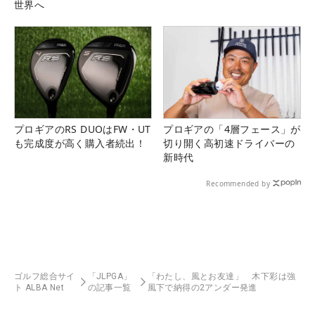
世界へ
プロギアのRS DUOはFW・UT
プロギアの「4層フェース」が
も完成度が高く購入者続出！
切り開く高初速ドライバーの
新時代
Recommended by
ゴルフ総合サイ
「JLPGA」
「わたし、風とお友達」 木下彩は強
ト ALBA Net
の記事一覧
風下で納得の2アンダー発進