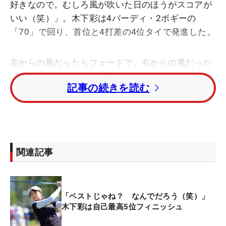
好きなので。むしろ風が吹いた日のほうがスコアが
いい（笑）」。木下彩は4バーディ・2ボギーの
「70」で回り、首位と4打差の4位タイで発進した。
左からの風だったらフェードで、右からの風だった
らドローで…。セオリー通りではない攻め方で、
記事の続きを読む
「風だといろいろやっちゃうし、考えるのが好き」
というのが木下流。フェアウェイキープは半分の7
回とドライバーの調子はあまりよくなかったが、
「セカンドからはうまくできたのでそのおかげか
な。ぶん曲げながら（笑）」と瞬間最大風速
関連記事
12.9m/sの強風をものともせずにパーオンは12回。
スコアを伸ばしていった。
「ベストじゃね？ なんでだろう（笑）」
強風といえば、13位で終えた海外メジャー「全米女
木下彩は自己最高5位フィニッシュ
子オープン」が思い出される。名門のペブルビーチ
GLが舞台で、海から吹き付ける重い風に世界トップ