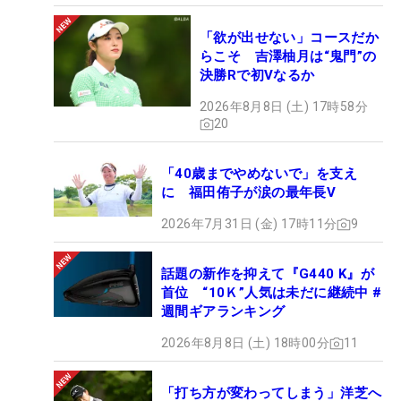
「欲が出せない」コースだか
らこそ 吉澤柚月は“鬼門”の
決勝Rで初Vなるか
2026年8月8日 (土) 17時58分
20
「40歳までやめないで」を支え
に 福田侑子が涙の最年長V
2026年7月31日 (金) 17時11分
9
話題の新作を抑えて『G440 K』が
首位 “10Ｋ”人気は未だに継続中 #
週間ギアランキング
2026年8月8日 (土) 18時00分
11
「打ち方が変わってしまう」洋芝へ