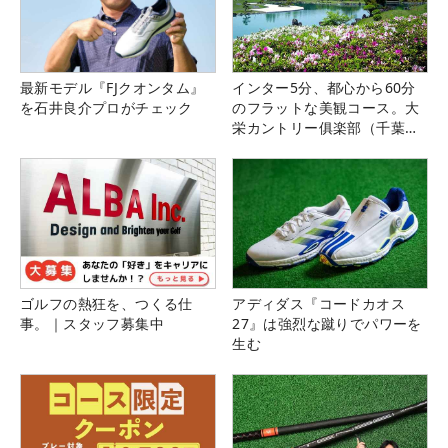
最新モデル『FJクオンタム』
インター5分、都心から60分
を石井良介プロがチェック
のフラットな美観コース。大
栄カントリー俱楽部（千葉
県）
ゴルフの熱狂を、つくる仕
アディダス『コードカオス
事。｜スタッフ募集中
27』は強烈な蹴りでパワーを
生む