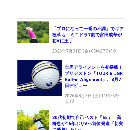
「プロになって一番の不調」でギア
改革も ミニドラ7割で宮田成華が
初Vに王手
2026年7月31日 (金) 08時27分
9
全周アライメントを初搭載！
ブリヂストン『TOUR B JGR
Roll-in Alignment』、8月7
日デビュー
2026年8月8日 (土) 11時35分
13
30代初戦で自己ベスト『65』 髙
橋恵が16年ぶりVへ首位発進「切実
に優勝したい」