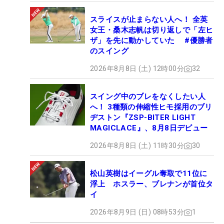
スライスが止まらない人へ！ 全英
女王・桑木志帆は切り返しで「左ヒ
ザ」を先に動かしていた #優勝者
のスイング
2026年8月8日 (土) 12時00分
32
スイング中のブレをなくしたい人
へ！ 3種類の伸縮性ヒモ採用のブリ
ヂストン『ZSP-BITER LIGHT
MAGICLACE』、8月8日デビュー
2026年8月8日 (土) 11時30分
30
松山英樹はイーグル奪取で11位に
浮上 ホスラー、ブレナンが首位タ
イ
2026年8月9日 (日) 08時53分
1