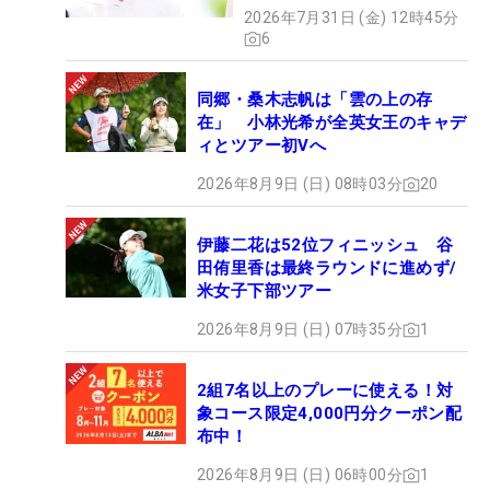
2026年7月31日 (金) 12時45分
6
同郷・桑木志帆は「雲の上の存
在」 小林光希が全英女王のキャデ
ィとツアー初Vへ
2026年8月9日 (日) 08時03分
20
伊藤二花は52位フィニッシュ 谷
田侑里香は最終ラウンドに進めず/
米女子下部ツアー
2026年8月9日 (日) 07時35分
1
2組7名以上のプレーに使える！対
象コース限定4,000円分クーポン配
布中！
2026年8月9日 (日) 06時00分
1