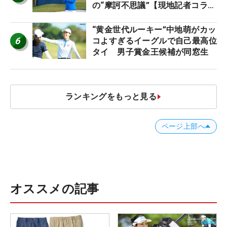
の“摩訶不思議”【現地記者コラ
ム】
“黄金世代ルーキー”中地萌がカッ
6
コよすぎるイーグルで自己最高位
タイ 男子賞金王候補が同窓生
ランキングをもっと見る
ページ上部へ
オススメの記事