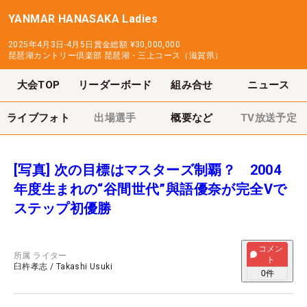
YANMAR HANASAKA Ladies
2025年4月3日-4月5日
賞金総額
¥30,000,000
琵琶湖カントリー倶楽部 琵琶湖・三上コース（滋賀県）
大会TOP
リーダーボード
組み合せ
ニュース
ライブフォト
出場選手
概要など
TV放送予定
[写真] 次の目標はマスターズ制覇？ 2004
年度生まれの“谷間世代”與語優奈が完全Vで
ステップ初優勝
コメン
所属
ライター
ト
臼杵孝志
/
Takashi Usuki
0
件