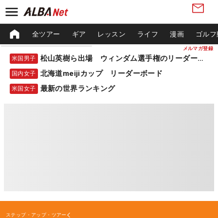
全ツアー
ギア
レッスン
ライフ
漫画
ゴルフ
メルマガ登録
松山英樹ら出場 ウィンダム選手権のリーダーボード
米国男子
北海道meijiカップ リーダーボード
国内女子
最新の世界ランキング
米国女子
ステップ・アップ・ツアー