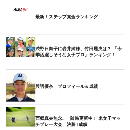
最新！ステップ賞金ランキング
渋野日向子に岩井姉妹、竹田麗央は？ 「今
季活躍しそうな女子プロ」ランキング！
與語優奈 プロフィール＆成績
西郷真央無念… 随時更新中！ 米女子マッ
チプレー大会 決勝T成績