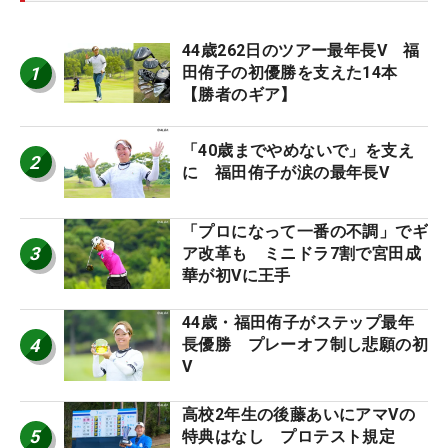
44歳262日のツアー最年長V 福
1
田侑子の初優勝を支えた14本
【勝者のギア】
「40歳までやめないで」を支え
2
に 福田侑子が涙の最年長V
「プロになって一番の不調」でギ
3
ア改革も ミニドラ7割で宮田成
華が初Vに王手
44歳・福田侑子がステップ最年
4
長優勝 プレーオフ制し悲願の初
V
高校2年生の後藤あいにアマVの
5
特典はなし プロテスト規定