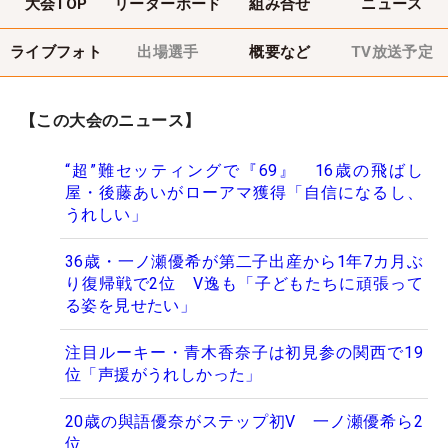
大会TOP
リーダーボード
組み合せ
ニュース
ライブフォト
出場選手
概要など
TV放送予定
【この大会のニュース】
“超”難セッティングで『69』 16歳の飛ばし
屋・後藤あいがローアマ獲得「自信になるし、
うれしい」
36歳・一ノ瀬優希が第二子出産から1年7カ月ぶ
り復帰戦で2位 V逸も「子どもたちに頑張って
る姿を見せたい」
注目ルーキー・青木香奈子は初見参の関西で19
位「声援がうれしかった」
20歳の與語優奈がステップ初V 一ノ瀬優希ら2
位