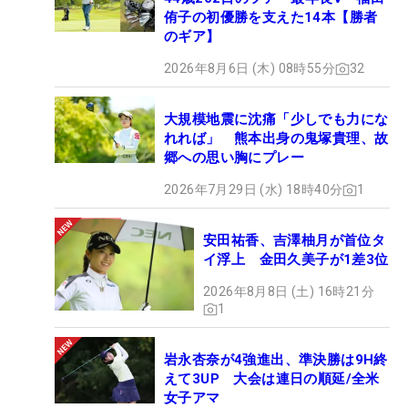
侑子の初優勝を支えた14本【勝者
のギア】
2026年8月6日 (木) 08時55分
32
大規模地震に沈痛「少しでも力にな
れれば」 熊本出身の鬼塚貴理、故
郷への思い胸にプレー
2026年7月29日 (水) 18時40分
1
安田祐香、吉澤柚月が首位タ
イ浮上 金田久美子が1差3位
2026年8月8日 (土) 16時21分
1
岩永杏奈が4強進出、準決勝は9H終
えて3UP 大会は連日の順延/全米
女子アマ