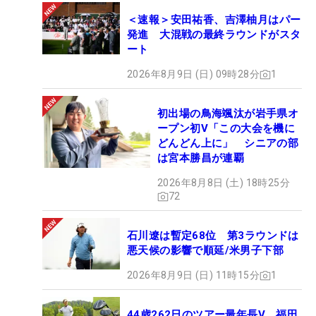
＜速報＞安田祐香、吉澤柚月はパー
発進 大混戦の最終ラウンドがスタ
ート
2026年8月9日 (日) 09時28分
1
初出場の鳥海颯汰が岩手県オ
ープン初V「この大会を機に
どんどん上に」 シニアの部
は宮本勝昌が連覇
2026年8月8日 (土) 18時25分
72
石川遼は暫定68位 第3ラウンドは
悪天候の影響で順延/米男子下部
2026年8月9日 (日) 11時15分
1
44歳262日のツアー最年長V 福田