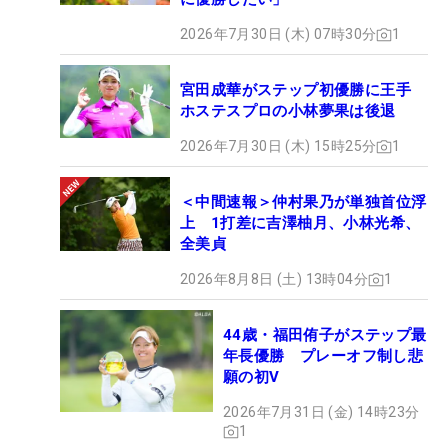
2026年7月30日 (木) 07時30分
1
宮田成華がステップ初優勝に王手
ホステスプロの小林夢果は後退
2026年7月30日 (木) 15時25分
1
＜中間速報＞仲村果乃が単独首位浮
上 1打差に吉澤柚月、小林光希、
全美貞
2026年8月8日 (土) 13時04分
1
44歳・福田侑子がステップ最
年長優勝 プレーオフ制し悲
願の初V
2026年7月31日 (金) 14時23分
1