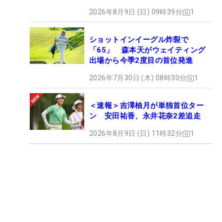
2026年8月9日 (日) 09時39分
1
ショットインイーグル炸裂で
「65」 森本天がウェイティング
出場から今季2度目の首位発進
2026年7月30日 (木) 08時30分
1
＜速報＞吉澤柚月が単独首位ター
ン 安田祐香、永井花奈2差追走
2026年8月9日 (日) 11時32分
1