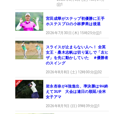
1
宮田成華がステップ初優勝に王手
ホステスプロの小林夢果は後退
2026年7月30日 (木) 15時25分
1
スライスが止まらない人へ！ 全英
女王・桑木志帆は切り返しで「左ヒ
ザ」を先に動かしていた #優勝者
のスイング
2026年8月8日 (土) 12時00分
32
岩永杏奈が4強進出、準決勝は9H終
えて3UP 大会は連日の順延/全米
女子アマ
2026年8月9日 (日) 09時39分
1