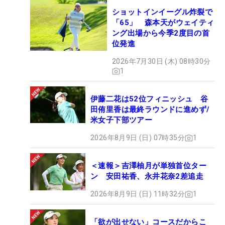
ショットインイーグル炸裂で
「65」 森本天がウェイティ
ング出場から今季2度目の首
位発進
2026年7月30日 (木) 08時30分
1
伊藤二花は52位フィニッシュ 谷
田侑里香は最終ラウンドに進めず/
米女子下部ツアー
2026年8月9日 (日) 07時35分
1
＜速報＞吉澤柚月が単独首位ター
ン 安田祐香、永井花奈2差追走
2026年8月9日 (日) 11時32分
1
「欲が出せない」コースだからこ