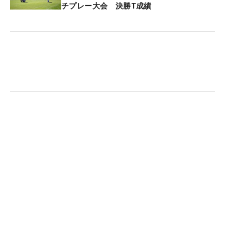
方が好きです。勝てた一番の要因はパット。今季の
チプレー大会 決勝T成績
初戦で勝てて本当にうれしいです」
3日間で3パットはこの日のスタートホールだった1
番だけ。唯一のミスも、「あれが大きかった」とい
うティショットをピンそば50センチにつけるスーパ
ーショットが飛び出した2番パー3のバーディですぐ
に帳消しにした。
この大会は1年前にプロデビューした思い出の大会
でもある。今季のQTランクは58位。同週開催のレ
ギュラーツアー「ヤマハレディース葛城」を現地ウ
ェイテイングすることも考えたが、「直前までエン
トリー状況をチェックしていたけど、多分難しいか
なと。琵琶湖CCはきれいで難しいコースなのは分か
っていたので、こっちにしようと思いました」。