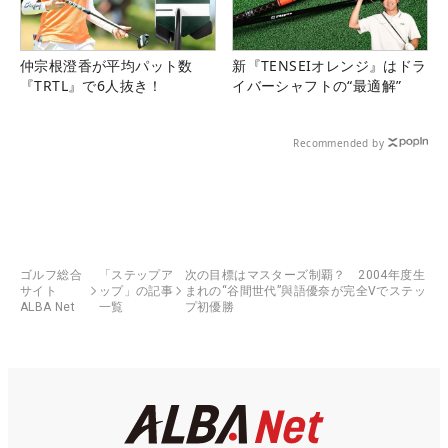
仲宗根澄香が平均パット数
新『TENSEIオレンジ』はドラ
『TRTL』で6人抜き！
イバーシャフトの“最適解”
Recommended by
ゴルフ総合
「ステップア
次の目標はマスターズ制覇？ 2004年度生
サイト
ップ」の記事
まれの“谷間世代”與語優奈が完全Vでステッ
ALBA Net
一覧
プ初優勝