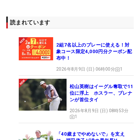
JLPGAのツアー規定の改定で今季からステップ優勝
者には、9月の国内メジャー「ソニー 日本女子プロ
選手権」の出場権が与えられる。今年の開催コース
読まれています
は茨城・大洗GC。初めてプロテストに挑戦した22
年の最終プロテストの会場だったが、2次予選で敗
2組7名以上のプレーに使える！対
退した與語はコースに行くことも叶わなかった。そ
象コース限定4,000円分クーポン配
の舞台にプロとして立つことができる。「知ってい
布中！
ました。うれしい」。ある意味、優勝賞金以上にう
2026年8月9日 (日) 06時00分
1
れしいご褒美だった。
松山英樹はイーグル奪取で11
2度目の受験だった23年のプロテスト合格者のアン
位に浮上 ホスラー、ブレナ
ケートの目標とする選手には「イ・ボミ」と書い
ンが首位タイ
た。小学生のときに愛知・長久手市の自宅から家族
2026年8月9日 (日) 08時53分
で観戦に訪れた「中京テレビ・ブリヂストンレディ
1
ス」が、憧れのプロとなるボミとの初めての出会
い。「すごくキラキラしていた。楽しそうにプレー
「40歳までやめないで」を支え
しているボミさんを見て、私もプロゴルファーにな