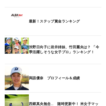
強さがあった。
優勝スコアが1オーバーだった2018年「山陰合同銀
最新！ステップ賞金ランキング
行Duoカードレディース」以来7年ぶりにイーブンパ
ー以上の優勝となったガマン比べの3日間。14年の
「日本女子オープン」の舞台にもなったコースの持
つポテンシャルの高さに、厳しいピン位置が加わっ
渋野日向子に岩井姉妹、竹田麗央は？ 「今
た。グリーンは硬く、速い。3日間の平均ストロー
季活躍しそうな女子プロ」ランキング！
クは「76.9803」。2日目までアンダーパーを守った
與語も、最終日は1バーディ・3ボギーの「74」で貯
金を無くした。それでも一度も首位に並ばれること
なく、トータルイーブンパーでプロ2年目のスター
與語優奈 プロフィール＆成績
トを最高の形で切った。
「順位はあまり気にしないようにやっていました。
バーディがいっぱい取れる方が楽しいけど、耐える
西郷真央無念… 随時更新中！ 米女子マッ