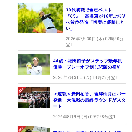
30代初戦で自己ベスト
『65』 髙橋恵が16年ぶりV
へ首位発進「切実に優勝した
い」
2026年7月30日 (木) 07時30分
1
44歳・福田侑子がステップ最年長
優勝 プレーオフ制し悲願の初V
2026年7月31日 (金) 14時23分
1
＜速報＞安田祐香、吉澤柚月はパー
発進 大混戦の最終ラウンドがスタ
ート
2026年8月9日 (日) 09時28分
1