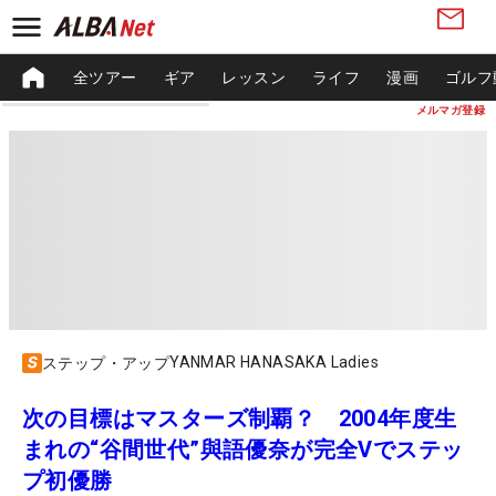
全ツアー
ギア
レッスン
ライフ
漫画
ゴルフ
メルマガ登録
YANMAR HANASAKA Ladies
ステップ・アップ
次の目標はマスターズ制覇？ 2004年度生
まれの“谷間世代”與語優奈が完全Vでステッ
プ初優勝