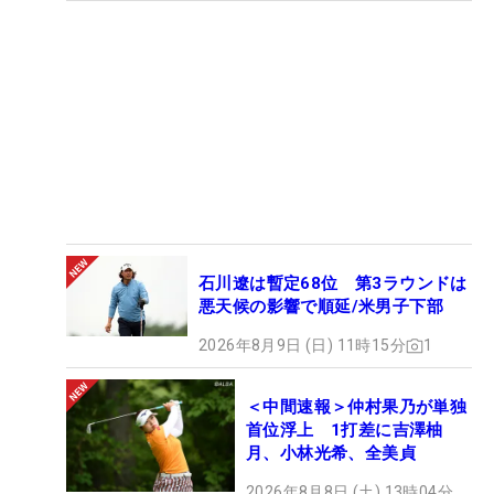
石川遼は暫定68位 第3ラウンドは
悪天候の影響で順延/米男子下部
2026年8月9日 (日) 11時15分
1
＜中間速報＞仲村果乃が単独
首位浮上 1打差に吉澤柚
月、小林光希、全美貞
2026年8月8日 (土) 13時04分