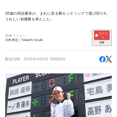
20歳の與語優奈が、まれに見る難セッティングで逃げ切りV。
うれしい初優勝を果たした。
コメン
所属
ライター
ト
臼杵孝志
/
Takashi Usuki
0
件
配信日時：
2025年4月6日 10時00分