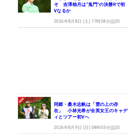
そ 吉澤柚月は“鬼門”の決勝Rで初
Vなるか
2026年8月8日 (土) 17時58分
20
同郷・桑木志帆は「雲の上の存
在」 小林光希が全英女王のキャデ
ィとツアー初Vへ
2026年8月9日 (日) 08時03分
20