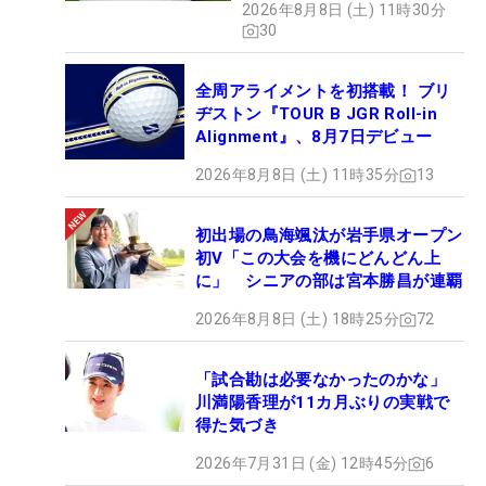
04年度生まれのプロは與語を含めても3人しかいな
2026年8月8日 (土) 11時30分
ュー
30
い。1つ上は竹田麗央を筆頭とするダイヤモンド世
代で、1つ下には馬場咲希、菅楓華らタレントがそ
全周アライメントを初搭載！ ブリ
ろう。「うまい人はたくさんいるのに、どうしてで
ヂストン『TOUR B JGR Roll-in
すかね、なんでだろうとは思います。でも、自分は
Alignment』、8月7日デビュー
自分。あまりほかのことは気になりません」。谷間
2026年8月8日 (土) 11時35分
13
の世代が花を咲かせたプロ初優勝。7日には「富士
フイルム・スタジオアリス女子オープン」のマンデ
初出場の鳥海颯汰が岩手県オープン
ートーナメント（主催者推薦選考会）に出場する。
初V「この大会を機にどんどん上
「すごくいい流れで行けると思います」。レギュラ
に」 シニアの部は宮本勝昌が連覇
ーツアーで、もっと大きな花を咲かせる日もそう遠
2026年8月8日 (土) 18時25分
72
くはないはずだ。（文・臼杵孝志）
「試合勘は必要なかったのかな」
川満陽香理が11カ月ぶりの実戦で
得た気づき
2026年7月31日 (金) 12時45分
6