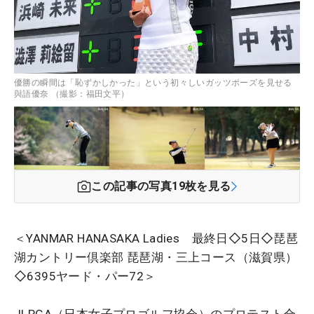
優勝の瞬間は「恥ずかしかった」という初々しいガッツポーズを見せる
與語優奈 （撮影：福田文平）
この記事の写真
19
枚を見る
＜YANMAR HANASAKA Ladies 最終日◇5日◇琵琶
湖カントリー倶楽部 琵琶湖・三上コース（滋賀県）
◇6395ヤード・パー72＞