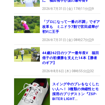
に 福田侑子が涙の最年長V
りたいと思ったんです」。当時は父・一樹さんにつ
2026年7月31日 (金) 17時11分
9
いて行った練習場で遊び程度でクラブを振っていた
だけだったが、このときに進むべき道は決まった。
「プロになって一番の不調」でギア
改革も ミニドラ7割で宮田成華が
「自分もボミさんのように子どもたちに影響を与え
初Vに王手
る存在になりたいです」
2026年7月31日 (金) 08時27分
9
まずステップで初優勝を果たし、その一歩を踏み出
44歳262日のツアー最年長V 福田
した。ボミは23年を最後に日本ツアーから引退した
侑子の初優勝を支えた14本【勝者
が、所属先が主催する10月の「マスターズGCレデ
のギア】
ィース」に出場すれば、大会アンバサダーを務める
2026年8月6日 (木) 08時55分
32
憧れの人に会うことができる。「そうなんです。だ
からマスターズで優勝したい。一緒に写真を撮りた
スイング中のブレをなくした
いから」。表彰式でのツーショットの実現が次の目
い人へ！ 3種類の伸縮性ヒモ
標だ。
採用のブリヂストン『ZSP-
BITER LIGHT
MAGICLACE』、8月8日デビ