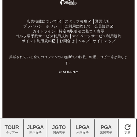
広告掲載について
スタッフ募集
運営会社
プライバシーポリシー
ご利用に際して
会員規約
ガイドライン
特定商取引法に基づく表示
ゴルフ場予約サービス利用規約
マイページサービス利用規約
ポイント利用規約
お問合せ
ヘルプ
サイトマップ
掲載されている全てのコンテンツの無断での転載、転用、コピー等は禁じま
す。
© ALBA Net
TOUR
JLPGA
JGTO
LPGA
PGA
閉じる
全ツアー
国内女子
国内男子
米国女子
米国男子
更新