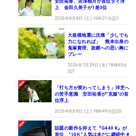
安田祐香、吉澤柚月が首位タイ浮
上 金田久美子が1差3位
2026年8月8日 (土) 16時21分
1
大規模地震に沈痛「少しでも
力になれれば」 熊本出身の
鬼塚貴理、故郷への思い胸に
プレー
2026年7月29日 (水) 18時40分
1
「打ち方が変わってしまう」洋芝へ
の苦手意識 安田祐香が“克服”の首
位浮上
2026年8月8日 (土) 18時49分
20
話題の新作を抑えて『G440 K』が
首位 “10Ｋ”人気は未だに継続中 #