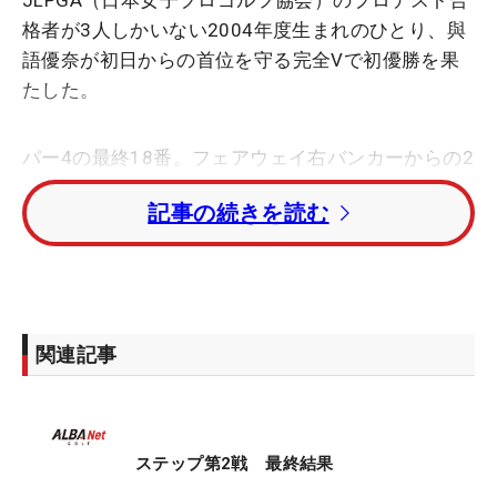
JLPGA（日本女子プロゴルフ協会）のプロテスト合
格者が3人しかいない2004年度生まれのひとり、與
語優奈が初日からの首位を守る完全Vで初優勝を果
たした。
パー4の最終18番。フェアウェイ右バンカーからの2
打目をピン左前4メートルに乗せた。リードは2打。
記事の続きを読む
パーで締めるウィニングパットを沈めても、ギャラ
リーの拍手には帽子のつばに右手を添え、次のホー
ルがまだあるかのようにペコリと頭を下げただけ。
プロ2年目の20歳は歓喜の瞬間を静かによろこん
だ。
関連記事
「ガッツポーズは一瞬、思いました。でも、恥ずか
しかったです」
ステップ第2戦 最終結果
シャイな性格。だが、芯にはブレることが一切ない