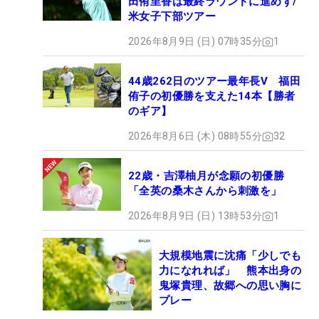
田侑里香は最終ラウンドに進めず/
米女子下部ツアー
2026年8月9日 (日) 07時35分
1
44歳262日のツアー最年長V 福田
侑子の初優勝を支えた14本【勝者
のギア】
2026年8月6日 (木) 08時55分
32
22歳・吉澤柚月が念願の初優勝
「全英の桑木さんから刺激を」
2026年8月9日 (日) 13時53分
1
大規模地震に沈痛「少しでも
力になれれば」 熊本出身の
鬼塚貴理、故郷への思い胸に
プレー