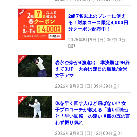
2組7名以上のプレーに使え
る！対象コース限定4,000円
分クーポン配布中！
2026年8月9日 (日) 06時00分
1
岩永杏奈が4強進出、準決勝は9H終
えて3UP 大会は連日の順延/全米
女子アマ
2026年8月9日 (日) 09時39分
1
体を早く回す人ほど飛ばない!? 女
子プロコーチが教える「速い回転」
と「早い回転」の違い #四の五の言
わず振り氣れ
2026年8月9日 (日) 12時00分
31