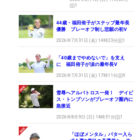
1
44歳・福田侑子がステップ最年長
優勝 プレーオフ制し悲願の初V
2026年7月31日 (金) 14時23分
1
「40歳までやめないで」を支え
に 福田侑子が涙の最年長V
2026年7月31日 (金) 17時11分
9
雪辱へアルバトロス一発！ デイビ
ス・トンプソンがプレーオフ圏内に
急接近
2026年8月9日 (日) 14時31分
1
「ほぼメンタル」パター入ら