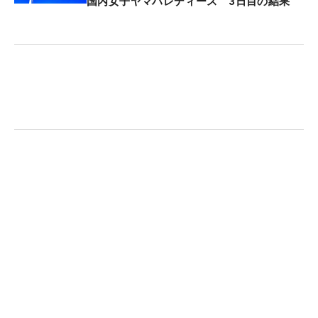
だ。粘りこそベテランの真骨頂だった。
国内女子ヤマハレディース 3日目の結果
夫の谷口は現在、海外でゴルフを教えており、自宅
のある福岡で2人の子どもと3人で暮らしている。今
大会は近くに住む両親に子どもたちを預かってもら
っての出場だった。幼稚園の年中さんとなった長女
は、ゴルフが母親の仕事と理解できる年齢となり、
「ママ、頑張って！ お土産も買って来てね」と送
り出してくれた。2位の賞金は237万円。ビッグ
な“お土産”をゲットしたママさんプロは胸を張って
家に帰ることができる。
「いつもそうだけど、試合のときは緊張する。きょ
うも緊張していました。でも、この緊張感が好きだ
から、試合に出たいんだと思う。あとショットはよ
くなれば、もうちょっと戦えると思います」