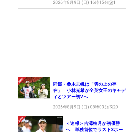
2026年8月9日 (日) 16時15分
1
同郷・桑木志帆は「雲の上の存
在」 小林光希が全英女王のキャデ
ィとツアー初Vへ
2026年8月9日 (日) 08時03分
20
＜速報＞吉澤柚月が初優勝
へ 単独首位でラスト3ホー