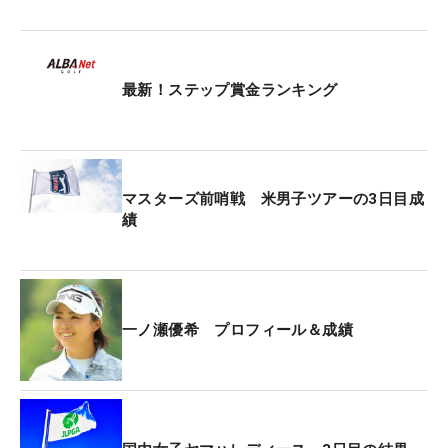
試合に出るのは23年9月の「住友生命Vitalityレディ
ス東海」以来。ツアーから離れている間は当然なが
最新！ステップ賞金ランキング
ら子育てがメーンの生活になる。週に一日だけの練
習で帰って来たツアーの舞台は、いきなりハードな
コースが待っていたが、練習不足は長年の経験と培
ってきた技術でカバーした。
マスターズ前哨戦 米男子ツアーの3日目成
績
「今の私にはバーディ合戦は無理。ショット力を上
げないと通用しなかったと思う。ガマン比べの難し
いコースだったから戦えたんじゃないかな。パット
がよかったし、小技もうまくいきました」。前半を
一ノ瀬優希 プロフィール＆成績
3バーディ・1ボギーで折り返し、インは残り100ヤ
ードの2打目をベタピンにつけた11番など2バーディ
ー。ボギーを打った直後の15番は2メートルを沈め
るバウンスバックで最後まで優勝に望みをつない