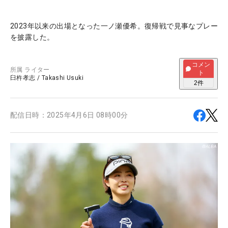
2023年以来の出場となった一ノ瀬優希。復帰戦で見事なプレー
を披露した。
コメン
所属
ライター
ト
臼杵孝志
/
Takashi Usuki
2
件
配信日時：
2025年4月6日 08時00分