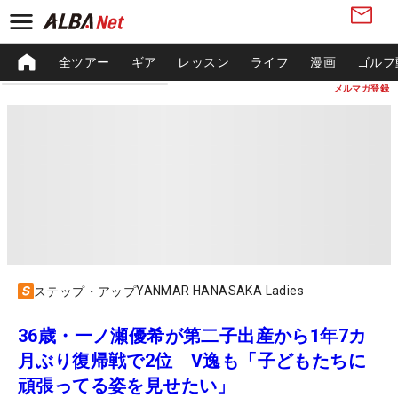
全ツアー
ギア
レッスン
ライフ
漫画
ゴルフ
メルマガ登録
YANMAR HANASAKA Ladies
ステップ・アップ
36歳・一ノ瀬優希が第二子出産から1年7カ
月ぶり復帰戦で2位 V逸も「子どもたちに
頑張ってる姿を見せたい」