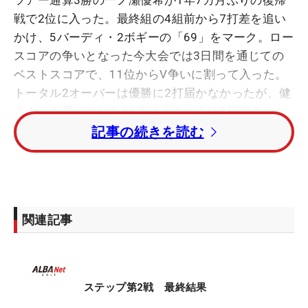
ツアー通算3勝の一ノ瀬優希が1年7カ月ぶりの復帰
戦で2位に入った。最終組の4組前から7打差を追い
かけ、5バーディ・2ボギーの「69」をマーク。ロー
スコアの争いとなった今大会では3日間を通じての
ベストスコアで、11位からV争いに割って入った。
トータル2オーバーは優勝に2打届かなかったが、健
在ぶりを見せつけた36歳は「きょうは3日間のなか
でも、すごくよかった。これからの自信にもなる」
記事の続きを読む
と満足そうに話した。
熊本・御船高を卒業した2007年のプロテストに一発
合格し、13年「Tポイントレディス」でツアー初優
関連記事
勝を果たした。19年に男子プロの谷口拓也と結婚。
そのシーズンを最後に一度は現役を退いた。20年10
月に第一子の長女を出産して22年にツアー復帰。23
年には2度目の産休・育休に入り、昨年5月に第二子
ステップ第2戦 最終結果
となる長男を授かった。