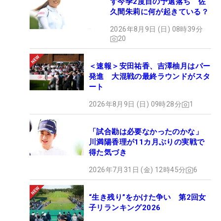
ず今季2度目の予選落ち 佐
久間朱莉に何が起きている？
2026年8月9日 (日) 08時39分
20
＜速報＞安田祐香、吉澤柚月はパー
発進 大混戦の最終ラウンドがスタ
ート
2026年8月9日 (日) 09時28分
1
「試合勘は必要なかったのかな」
川満陽香理が11カ月ぶりの実戦で
得た気づき
2026年7月31日 (金) 12時45分
6
“生き残り”をかけた争い 第2回女
子リランキング2026