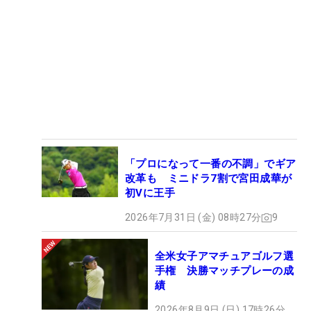
「プロになって一番の不調」でギア
改革も ミニドラ7割で宮田成華が
初Vに王手
2026年7月31日 (金) 08時27分
9
全米女子アマチュアゴルフ選
手権 決勝マッチプレーの成
績
2026年8月9日 (日) 17時26分