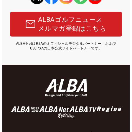
ALBAゴルフニュース
メルマガ登録はこちら
ALBA NetはR&Aのオフィシャルデジタルパートナー、および
USLPGAの日本公式サイトパートナーです。