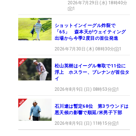
2026年7月29日 (水) 18時40分
1
ショットインイーグル炸裂で
「65」 森本天がウェイティング
出場から今季2度目の首位発進
2026年7月30日 (木) 08時30分
1
松山英樹はイーグル奪取で11位に
浮上 ホスラー、ブレナンが首位タ
イ
2026年8月9日 (日) 08時53分
1
石川遼は暫定68位 第3ラウンドは
悪天候の影響で順延/米男子下部
2026年8月9日 (日) 11時15分
1