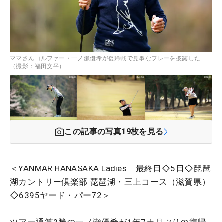
ママさんゴルファー・一ノ瀬優希が復帰戦で見事なプレーを披露した
（撮影：福田文平）
この記事の写真
19
枚を見る
＜YANMAR HANASAKA Ladies 最終日◇5日◇琵琶
湖カントリー倶楽部 琵琶湖・三上コース（滋賀県）
◇6395ヤード・パー72＞