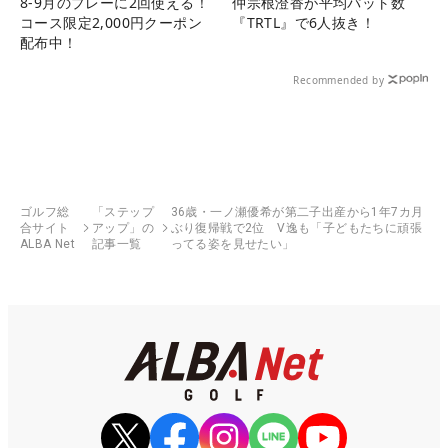
8-9月のプレーに2回使える！
仲宗根澄香が平均パット数
コース限定2,000円クーポン
『TRTL』で6人抜き！
配布中！
Recommended by
ゴルフ総
「ステップ
36歳・一ノ瀬優希が第二子出産から1年7カ月
合サイト
アップ」の
ぶり復帰戦で2位 V逸も「子どもたちに頑張
ALBA Net
記事一覧
ってる姿を見せたい」