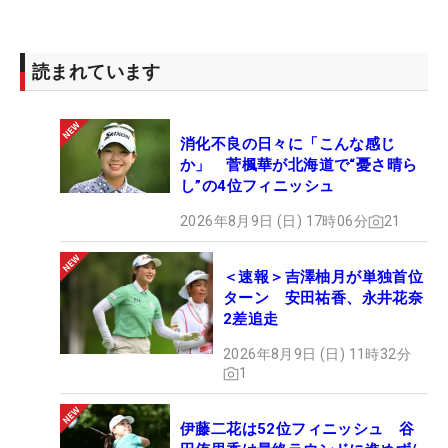
夫の谷口も妻の復帰を応援している。「自分の好き
なことをやればいいと言ってくれています。『俺よ
りもうまいんだから』と。今季はステップがメイン
読まれています
になるけど、レギュラーにも出てみたい。今週の結
果は自信にもなりました。子どもたちには頑張って
消化不良の日々に「こんな感じ
いる姿を見せたいですね。飛距離もそこまで落ちて
か」 菅楓華が北海道で“憂さ晴ら
いなかったし、小技も悪くなかった。あとはショッ
し”の4位フィニッシュ
トの精度を上げていけば、戦っていけるかな」。
2026年8月9日 (日) 17時06分
21
ブランクを感じさせないゴルフで復帰戦から優勝争
＜速報＞吉澤柚月が単独首位
いを演じた。母は強し…。最後のレギュラーツアー
ターン 安田祐香、永井花奈
の優勝は14年5月の「サイバーエージェントレディ
2差追走
ス」。こちらもこれ以上のブランクは開けたくな
2026年8月9日 (日) 11時32分
い。（文・臼杵孝志）
1
伊藤二花は52位フィニッシュ 谷