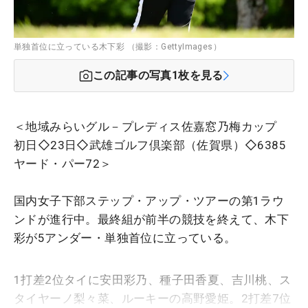
単独首位に立っている木下彩 （撮影：GettyImages）
この記事の写真
1
枚を見る
＜地域みらいグル－プレディス佐嘉窓乃梅カップ
初日◇23日◇武雄ゴルフ倶楽部（佐賀県）◇6385
ヤード・パー72＞
国内女子下部ステップ・アップ・ツアーの第1ラウ
ンドが進行中。最終組が前半の競技を終えて、木下
彩が5アンダー・単独首位に立っている。
1打差2位タイに安田彩乃、種子田香夏、吉川桃、ス
タイヤーノ梨々菜、ルーキーの高野愛姫。2打差7位