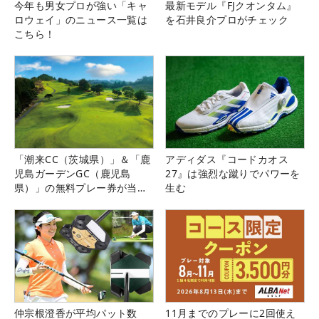
今年も男女プロが強い「キャ
最新モデル『FJクオンタム』
ロウェイ」のニュース一覧は
を石井良介プロがチェック
こちら！
「潮来CC（茨城県）」＆「鹿
アディダス『コードカオス
児島ガーデンGC（鹿児島
27』は強烈な蹴りでパワーを
県）」の無料プレー券が当た
生む
る！！
仲宗根澄香が平均パット数
11月までのプレーに2回使え