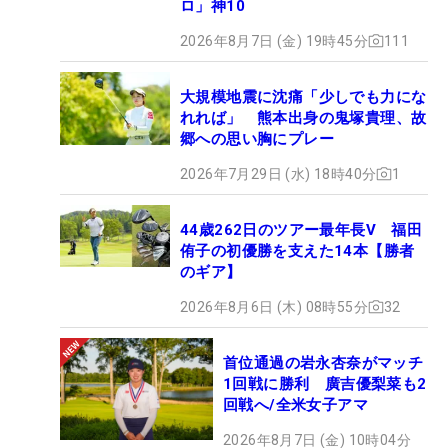
ロ」神10
2026年8月7日 (金) 19時45分
111
大規模地震に沈痛「少しでも力にな
れれば」 熊本出身の鬼塚貴理、故
郷への思い胸にプレー
2026年7月29日 (水) 18時40分
1
44歳262日のツアー最年長V 福田
侑子の初優勝を支えた14本【勝者
のギア】
2026年8月6日 (木) 08時55分
32
首位通過の岩永杏奈がマッチ
1回戦に勝利 廣吉優梨菜も2
回戦へ/全米女子アマ
2026年8月7日 (金) 10時04分