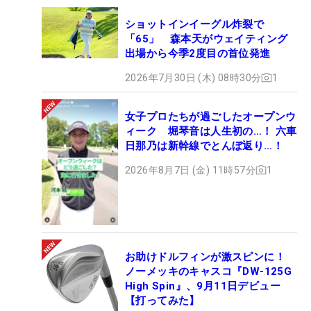
ショットインイーグル炸裂で
「65」 森本天がウェイティング
出場から今季2度目の首位発進
2026年7月30日 (木) 08時30分
1
女子プロたちが過ごしたオープンウ
ィーク 堀琴音は人生初の…！ 六車
日那乃は新幹線でとんぼ返り…！
2026年8月7日 (金) 11時57分
1
お助けドルフィンが激スピンに！
ノーメッキのキャスコ『DW-125G
High Spin』、9月11日デビュー
【打ってみた】