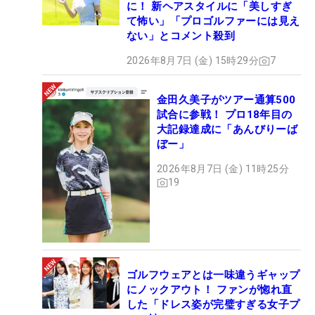
に！ 新ヘアスタイルに「美しすぎ
て怖い」「プロゴルファーには見え
ない」とコメント殺到
2026年8月7日 (金) 15時29分
7
金田久美子がツアー通算500
試合に参戦！ プロ18年目の
大記録達成に「あんびりーば
ぼー」
2026年8月7日 (金) 11時25分
19
ゴルフウェアとは一味違うギャップ
にノックアウト！ ファンが惚れ直
した「ドレス姿が完璧すぎる女子プ