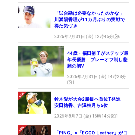
「試合勘は必要なかったのかな」
川満陽香理が11カ月ぶりの実戦で
得た気づき
2026年7月31日 (金) 12時45分
6
44歳・福田侑子がステップ最
年長優勝 プレーオフ制し悲
願の初V
2026年7月31日 (金) 14時23分
1
鈴木愛が大会2勝目へ首位T発進
安田祐香、吉澤柚月ら5位
2026年8月7日 (金) 16時14分
1
「PING」×「ECCO Leather」がコ