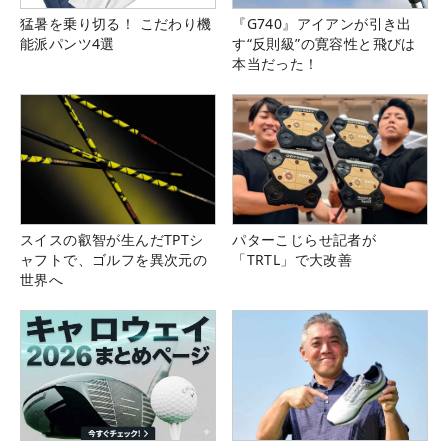
猛暑を乗り切る！ こだわり機
『G740』アイアンが引き出
能派パンツ4選
す“反則級”の寛容性と飛びは
本当だった！
スイスの叡智が生んだTPTシ
パターこじらせ記者が
ャフトで、ゴルフを異次元の
「TRTL」で大改善
世界へ