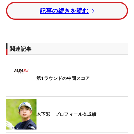
タイには中山三奈、新人の木村怜衣ら6人が続いて
記事の続きを読む
いる。
レギュラーツアー複数回優勝者の吉田弓美子と表純
子は2アンダー・13位タイ。アマチュアの加藤麗
奈、左奈々も13位タイの好位置で後半をプレーして
関連記事
いる。
地元・佐賀での凱旋Vを狙う権藤可恋は2アンダー・
13位タイでハーフターンしている。
第1ラウンドの中間スコア
木下彩 プロフィール＆成績