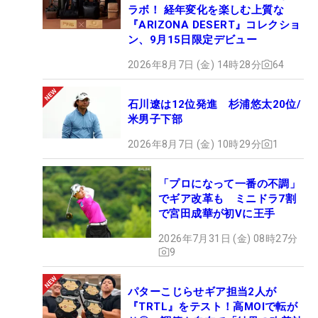
ラボ！ 経年変化を楽しむ上質な
『ARIZONA DESERT』コレクショ
ン、9月15日限定デビュー
2026年8月7日 (金) 14時28分
64
石川遼は12位発進 杉浦悠太20位/
米男子下部
2026年8月7日 (金) 10時29分
1
「プロになって一番の不調」
でギア改革も ミニドラ7割
で宮田成華が初Vに王手
2026年7月31日 (金) 08時27分
9
パターこじらせギア担当2人が
『TRTL』をテスト！高MOIで転が