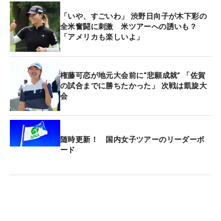
「いや、すごいわ」 渋野日向子が木下彩の
全米奮闘に刺激 米ツアーへの誘いも？
「アメリカも楽しいよ」
権藤可恋が地元大会前に“悲願成就” 「佐賀
の試合までに勝ちたかった」 次戦は凱旋大
会
随時更新！ 国内女子ツアーのリーダーボ
ード