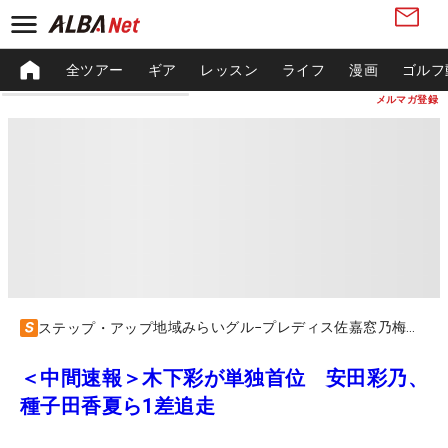
全ツアー
ギア
レッスン
ライフ
漫画
ゴルフ
メルマガ登録
地域みらいグル−プレディス佐嘉窓乃梅カップ
ステップ・アップ
＜中間速報＞木下彩が単独首位 安田彩乃、
種子田香夏ら1差追走