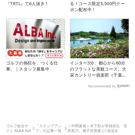
『TRTL』で6人抜き！
る！コース限定3,500円クー
ポン配布中！
ゴルフの熱狂を、つくる仕
インター5分、都心から60分
事。｜スタッフ募集中
のフラットな美観コース。大
栄カントリー俱楽部（千葉
県）
Recommended by
ゴルフ総合サ
「ステップアッ
＜中間速報＞木下彩が単独首位 安
イト ALBA Net
プ」の記事一覧
田彩乃、種子田香夏ら1差追走