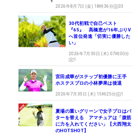
2026年8月7日 (金) 18時36分
33
30代初戦で自己ベスト
『65』 髙橋恵が16年ぶりV
へ首位発進「切実に優勝した
い」
2026年7月30日 (木) 07時30分
1
宮田成華がステップ初優勝に王手
ホステスプロの小林夢果は後退
2026年7月30日 (木) 15時25分
1
夏場の重いグリーンで女子プロはパ
ターを替える アマチュアは「腹筋
に力を入れてください」【大西翔太
のHOTSHOT】