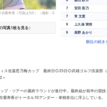
6
桑山 紗月
7
安田 彩乃
吉愛寿香（写真は3月） （撮影：G
7
常 文恵
9
上久保 実咲
の写真
1
枚を見る
9
高野 あかり
順位の続き
ィス佐嘉窓乃梅カップ 最終日◇25日◇武雄ゴルフ倶楽部
2＞
アップ・ツアーの最終ラウンドが進行中。最終組が前半の競技
皆吉愛寿香がトータル10アンダー・単独首位に浮上している。