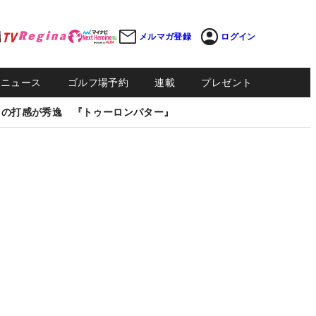
メルマガ登録
ログイン
Sニュース
ゴルフ場予約
連載
プレゼント
しの打感が秀逸 『トゥーロンパター』