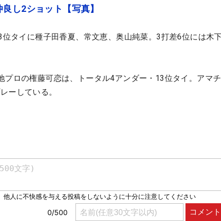
仲良し2ショット【写真】
差3位タイに種子田香夏、常文恵、奥山純菜。3打差6位には木
地プロの権藤可恋は、トータル4アンダー・13位タイ。アマ
プレーしている。