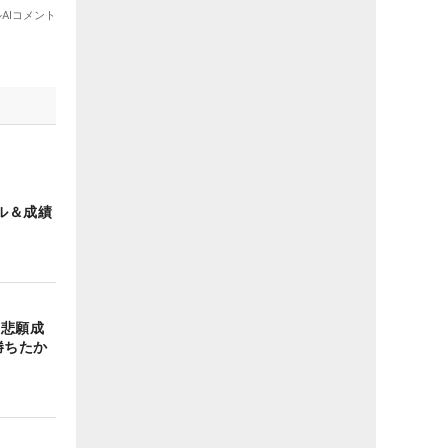
ル＆成績
“悲願成
勝ちたか