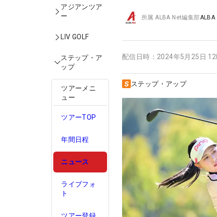
アジアンツア
ー
所属
ALBA Net編集部
ALBA
LIV GOLF
配信日時：
2024年5月25日 1
ステップ・ア
ップ
ステップ・アップ
ツアーメニ
ュー
ツアーTOP
年間日程
ニュース
ライブフォ
ト
ツアー登録