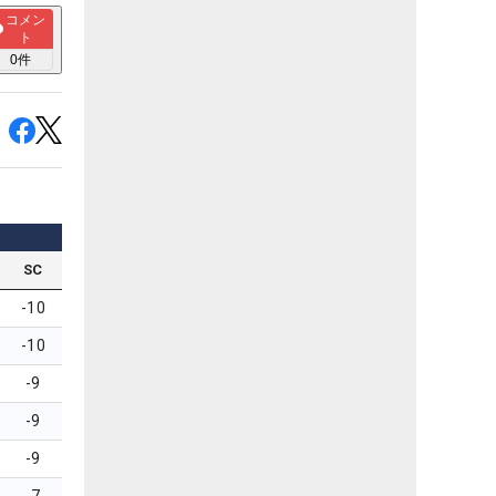
コメン
ト
0
件
SC
-10
-10
-9
-9
-9