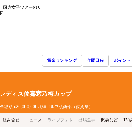
 国内女子ツアーのリ
ド
賞金ランキング
年間日程
ポイント
プレディス佐嘉窓乃梅カップ
金総額
¥20,000,000
武雄ゴルフ倶楽部（佐賀県）
組み合せ
ニュース
ライブフォト
出場選手
概要など
TV