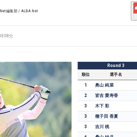
 Net編集部
/
ALBA Net
2時08分
Round
3
順位
選手名
1
奥山 純菜
2
皆吉 愛寿香
3
木下 彩
3
種子田 香夏
3
吉川 桃