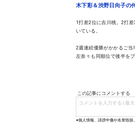
木下彩＆渋野日向子の
1打差2位に吉川桃。2打
いている。
2週連続優勝がかかるご当
左奈々も同順位で後半を