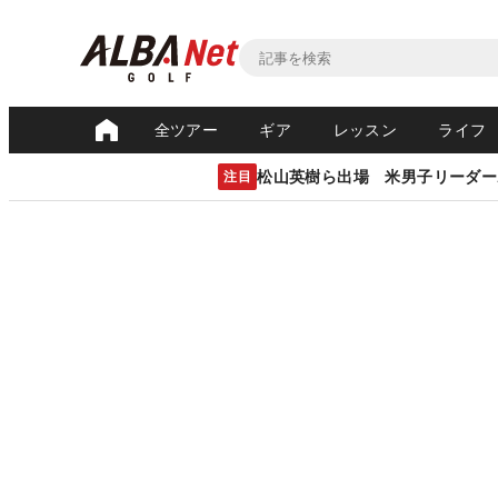
全ツアー
ギア
レッスン
ライフ
松山英樹ら出場 米男子リーダー
注目