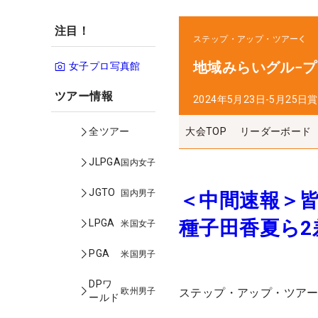
注目！
ステップ・アップ・ツアー
地域みらいグル−
女子プロ写真館
ツアー情報
2024年5月23日-5月25日
賞
大会TOP
リーダーボード
全ツアー
JLPGA
国内女子
JGTO
国内男子
＜中間速報＞皆
種子田香夏ら2
LPGA
米国女子
PGA
米国男子
DPワ
欧州男子
ステップ・アップ・ツア
ールド