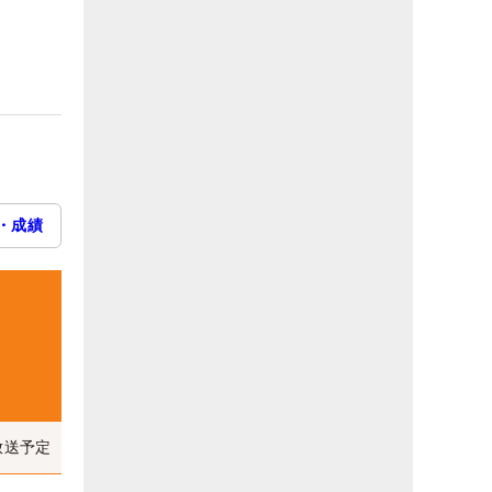
・成績
放送予定