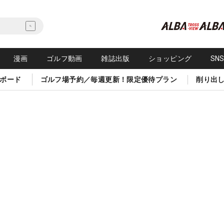
漫画
ゴルフ動画
雑誌出版
ショッピング
SN
ボード
ゴルフ場予約／毎週更新！限定優待プラン
削り出