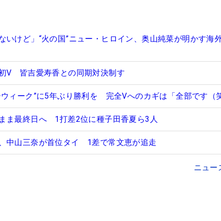
ないけど」“火の国”ニュー・ヒロイン、奥山純菜が明かす海
初V 皆吉愛寿香との同期対決制す
ーウィーク”に5年ぶり勝利を 完全Vへのカギは「全部です（
まま最終日へ 1打差2位に種子田香夏ら3人
、中山三奈が首位タイ 1差で常文恵が追走
ニュー