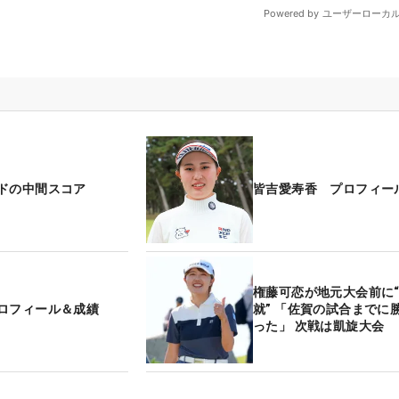
ドの中間スコア
皆吉愛寿香 プロフィー
権藤可恋が地元大会前に
ロフィール＆成績
就” 「佐賀の試合までに
った」 次戦は凱旋大会