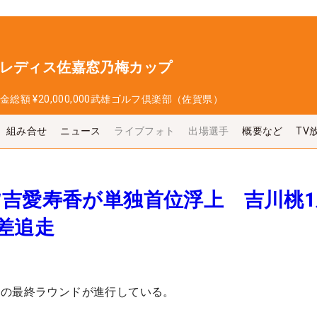
プレディス佐嘉窓乃梅カップ
金総額
¥20,000,000
武雄ゴルフ倶楽部（佐賀県）
組み合せ
ニュース
ライブフォト
出場選手
概要など
TV
吉愛寿香が単独首位浮上 吉川桃1
差追走
ーの最終ラウンドが進行している。