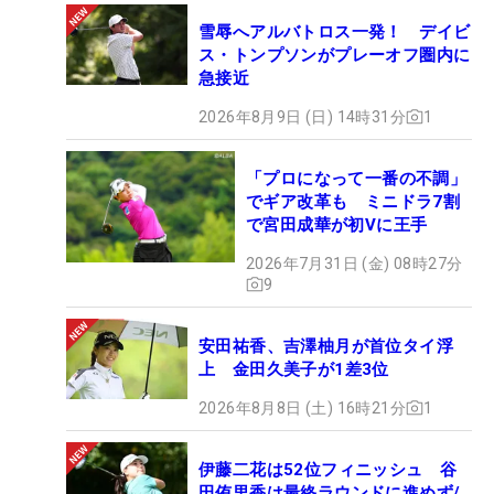
雪辱へアルバトロス一発！ デイビ
ス・トンプソンがプレーオフ圏内に
急接近
2026年8月9日 (日) 14時31分
1
「プロになって一番の不調」
でギア改革も ミニドラ7割
で宮田成華が初Vに王手
2026年7月31日 (金) 08時27分
9
安田祐香、吉澤柚月が首位タイ浮
上 金田久美子が1差3位
2026年8月8日 (土) 16時21分
1
伊藤二花は52位フィニッシュ 谷
田侑里香は最終ラウンドに進めず/