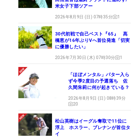
米女子下部ツアー
2026年8月9日 (日) 07時35分
1
30代初戦で自己ベスト『65』 髙
橋恵が16年ぶりVへ首位発進「切実
に優勝したい」
2026年7月30日 (木) 07時30分
1
「ほぼメンタル」パター入ら
ず今季2度目の予選落ち 佐
久間朱莉に何が起きている？
2026年8月9日 (日) 08時39分
20
松山英樹はイーグル奪取で11位に
浮上 ホスラー、ブレナンが首位タ
イ