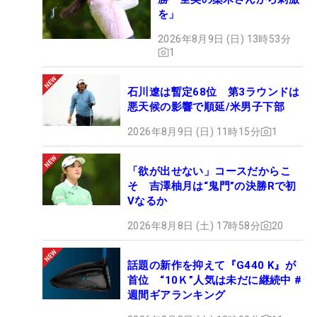
を」
2026年8月9日 (日) 13時53分
1
石川遼は暫定68位 第3ラウンドは
悪天候の影響で順延/米男子下部
2026年8月9日 (日) 11時15分
1
「欲が出せない」コースだからこ
そ 吉澤柚月は“鬼門”の決勝Rで初
Vなるか
2026年8月8日 (土) 17時58分
20
話題の新作を抑えて『G440 K』が
首位 “10Ｋ”人気は未だに継続中 #
週間ギアランキング