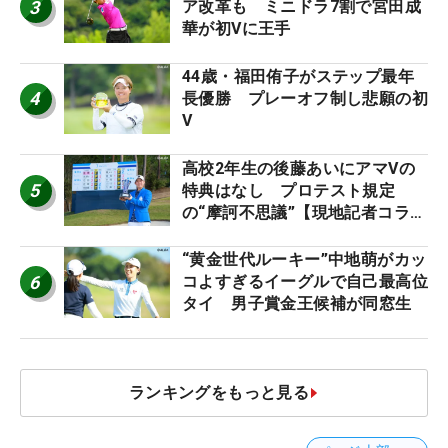
3
ア改革も ミニドラ7割で宮田成
華が初Vに王手
44歳・福田侑子がステップ最年
4
長優勝 プレーオフ制し悲願の初
V
高校2年生の後藤あいにアマVの
5
特典はなし プロテスト規定
の“摩訶不思議”【現地記者コラ
ム】
“黄金世代ルーキー”中地萌がカッ
6
コよすぎるイーグルで自己最高位
タイ 男子賞金王候補が同窓生
ランキングをもっと見る