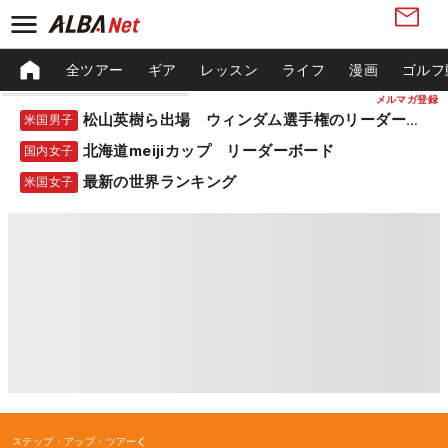
全ツアー
ギア
レッスン
ライフ
漫画
ゴルフ
メルマガ登録
松山英樹ら出場 ウィンダム選手権のリーダーボード
米国男子
北海道meijiカップ リーダーボード
国内女子
最新の世界ランキング
米国女子
ステップ・アップ・ツアー