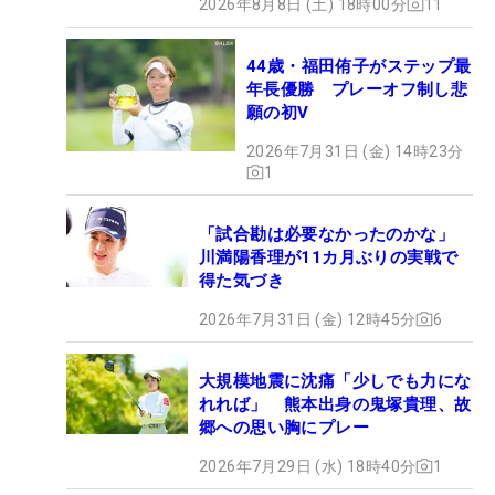
2026年8月8日 (土) 18時00分
11
44歳・福田侑子がステップ最
年長優勝 プレーオフ制し悲
願の初V
2026年7月31日 (金) 14時23分
1
「試合勘は必要なかったのかな」
川満陽香理が11カ月ぶりの実戦で
得た気づき
2026年7月31日 (金) 12時45分
6
大規模地震に沈痛「少しでも力にな
れれば」 熊本出身の鬼塚貴理、故
郷への思い胸にプレー
2026年7月29日 (水) 18時40分
1