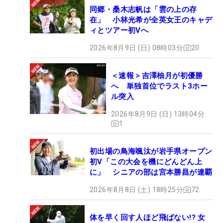
同郷・桑木志帆は「雲の上の存
在」 小林光希が全英女王のキャデ
ィとツアー初Vへ
2026年8月9日 (日) 08時03分
20
＜速報＞吉澤柚月が初優勝
へ 単独首位でラスト3ホー
ル突入
2026年8月9日 (日) 13時04分
1
初出場の鳥海颯汰が岩手県オープン
初V「この大会を機にどんどん上
に」 シニアの部は宮本勝昌が連覇
2026年8月8日 (土) 18時25分
72
体を早く回す人ほど飛ばない!? 女