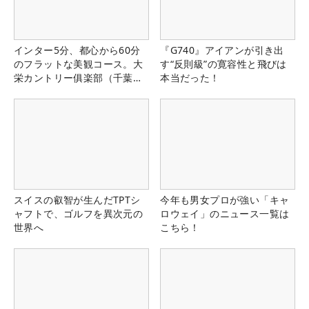
インター5分、都心から60分
『G740』アイアンが引き出
のフラットな美観コース。大
す“反則級”の寛容性と飛びは
栄カントリー俱楽部（千葉
本当だった！
県）
スイスの叡智が生んだTPTシ
今年も男女プロが強い「キャ
ャフトで、ゴルフを異次元の
ロウェイ」のニュース一覧は
世界へ
こちら！