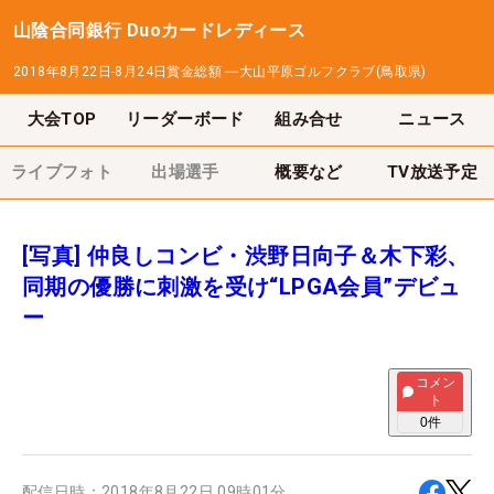
山陰合同銀行 Duoカードレディース
2018年8月22日-8月24日
賞金総額
―
大山平原ゴルフクラブ(鳥取県)
大会TOP
リーダーボード
組み合せ
ニュース
ライブフォト
出場選手
概要など
TV放送予定
[写真] 仲良しコンビ・渋野日向子＆木下彩、
同期の優勝に刺激を受け“LPGA会員”デビュ
ー
コメン
ト
0
件
配信日時：
2018年8月22日 09時01分