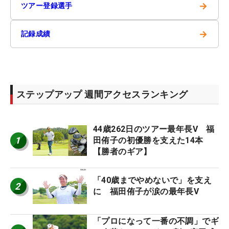
→
ツアー登録選手
→
記録成績
ステップアップ 週間アクセスランキング
44歳262日のツアー最年長V 福
1
田侑子の初優勝を支えた14本
【勝者のギア】
「40歳までやめないで」を支え
2
に 福田侑子が涙の最年長V
「プロになって一番の不調」でギ