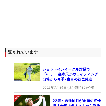
読まれています
ショットインイーグル炸裂で
「65」 森本天がウェイティング
出場から今季2度目の首位発進
2026年7月30日 (木) 08時30分
1
22歳・吉澤柚月が念願の初優
勝「全英の桑木さんから刺激