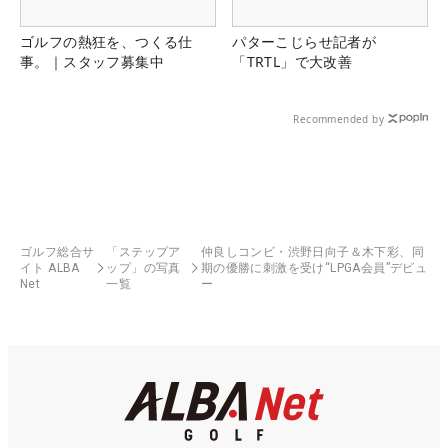
ゴルフの熱狂を、つくる仕
パターこじらせ記者が
事。｜スタッフ募集中
「TRTL」で大改善
Recommended by
ゴルフ総合サ
「ステップア
仲良しコンビ・渋野日向子＆木下彩、同
イト ALBA
ップ」の写真
期の優勝に刺激を受け“LPGA会員”デビュ
Net
一覧
ー