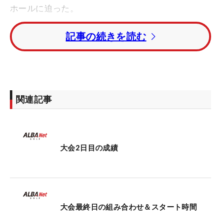
ホールに迫った。
記事の続きを読む
1番でいきなりボギーを叩くなど、思うように伸ば
せない一日。それでも耐えながら、なんとかチャン
スをものにして進んでいった。最終18番に入るまで
は、種子田香夏、皆吉愛寿香、常文恵に並ばれなが
らも、その最終ホールでバーディを奪い抜け出し
関連記事
た。「フィーリングが良くないときにピンを攻める
とミスになる。スコアメイクするために必要なこと
を冷静に考えて、無理をしないマネジメントでプレ
ーしています」。これを常に頭に置いている。
大会2日目の成績
5月20日（月）に26歳の誕生日を迎えたばかり。
1998年度生まれの黄金世代のひとりは、5年ぶりの
勝利のカギについて聞かれると「全部ですね
大会最終日の組み合わせ＆スタート時間
（笑）」と笑顔を見せる。「一打一打、自分ができ