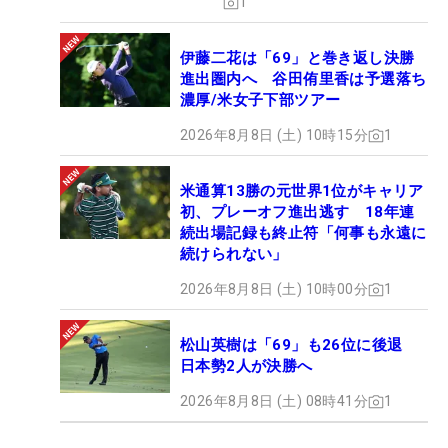
1
伊藤二花は「69」と巻き返し決勝
進出圏内へ 谷田侑里香は予選落ち
濃厚/米女子下部ツアー
2026年8月8日 (土) 10時15分
1
米通算13勝の元世界1位がキャリア
初、プレーオフ進出逃す 18年連
続出場記録も終止符「何事も永遠に
続けられない」
2026年8月8日 (土) 10時00分
1
松山英樹は「69」も26位に後退
日本勢2人が決勝へ
2026年8月8日 (土) 08時41分
1