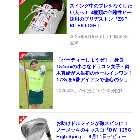
スイング中のブレをなくした
い人へ！ 3種類の伸縮性ヒモ
採用のブリヂストン『ZSP-
BITER LIGHT
MAGICLACE』、8月8日デビ
2026年8月8日 (土) 11時30分
ュー
30
「パーティーしようぜ！」身長
154cmの小さなドラコン女子・鈴
木真緒が人生初のホールインワン！
173yを5番アイアンで会心のショッ
ト
2026年8月7日 (金) 16時00分
1
お助けドルフィンが激スピンに！
ノーメッキのキャスコ『DW-125G
High Spin』、9月11日デビュー