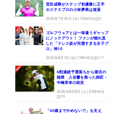
宮田成華がステップ初優勝に王手
ホステスプロの小林夢果は後退
2026年7月30日 (木) 15時25分
1
ゴルフウェアとは一味違うギャップ
にノックアウト！ ファンが惚れ直
した「ドレス姿が完璧すぎる女子プ
ロ」神10
2026年8月7日 (金) 19時45分
111
6戦連続予選落ちから復活の
狼煙 入谷響を救った師匠・
中嶋常幸の助言
2026年8月8日 (土) 07時45分
19
「40歳までやめないで」を支え