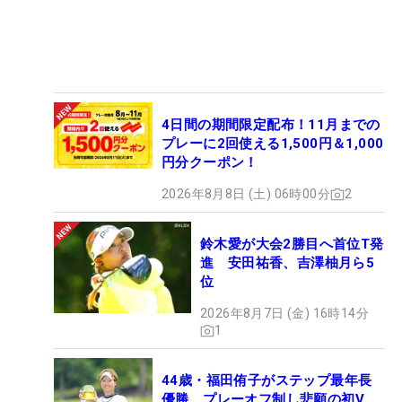
4日間の期間限定配布！11月までの
プレーに2回使える1,500円＆1,000
円分クーポン！
2026年8月8日 (土) 06時00分
2
鈴木愛が大会2勝目へ首位T発
進 安田祐香、吉澤柚月ら5
位
2026年8月7日 (金) 16時14分
1
44歳・福田侑子がステップ最年長
優勝 プレーオフ制し悲願の初V