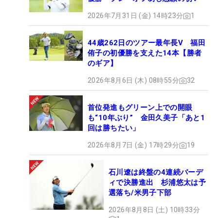
2026年7月31日 (金) 14時23分
1
44歳262日のツアー最年長V 福田
侑子の初優勝を支えた14本【勝者
のギア】
2026年8月6日 (木) 08時55分
32
首位発進もグリーン上での開眼
も“10年ぶり” 金田久美子「あと1
回は勝ちたい」
2026年8月7日 (金) 17時29分
19
石川遼は終盤の4連続バーデ
ィで決勝進出 杉浦悠太は予
選落ち/米男子下部
2026年8月8日 (土) 10時33分