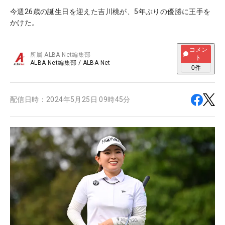
今週26歳の誕生日を迎えた吉川桃が、5年ぶりの優勝に王手を
かけた。
コメン
所属
ALBA Net編集部
ト
ALBA Net編集部
/
ALBA Net
0
件
配信日時：
2024年5月25日 09時45分