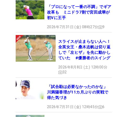
悔しい思いをして、いろいろ得ることができた。あ
「プロになって一番の不調」でギア
したはその経験を生かしたい。鹿児島県出身です
改革も ミニドラ7割で宮田成華が
し、同じ九州の地で初優勝して、お世話になってい
初Vに王手
る人たちに恩返ししたいです」
2026年7月31日 (金) 08時27分
9
スライスが止まらない人へ！
全英女王・桑木志帆は切り返
しで「左ヒザ」を先に動かし
ていた #優勝者のスイング
2026年8月8日 (土) 12時00分
32
「試合勘は必要なかったのかな」
川満陽香理が11カ月ぶりの実戦で
得た気づき
2026年7月31日 (金) 12時45分
6