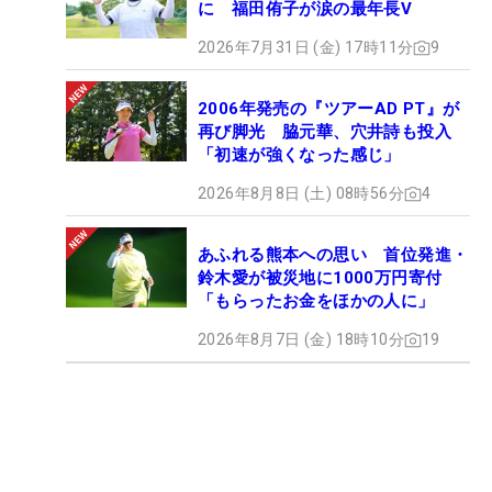
に 福田侑子が涙の最年長V
2026年7月31日 (金) 17時11分
9
2006年発売の『ツアーAD PT』が
再び脚光 脇元華、穴井詩も投入
「初速が強くなった感じ」
2026年8月8日 (土) 08時56分
4
あふれる熊本への思い 首位発進・
鈴木愛が被災地に1000万円寄付
「もらったお金をほかの人に」
2026年8月7日 (金) 18時10分
19