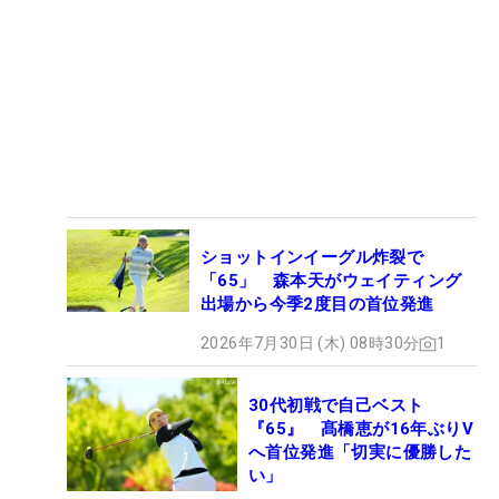
ショットインイーグル炸裂で
「65」 森本天がウェイティング
出場から今季2度目の首位発進
2026年7月30日 (木) 08時30分
1
30代初戦で自己ベスト
『65』 髙橋恵が16年ぶりV
へ首位発進「切実に優勝した
い」