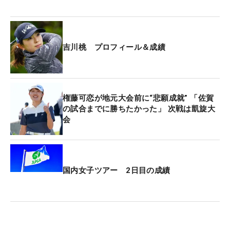
ることを積み重ねていって、優勝争いに絡んでいけ
たらいいな」。バースデーウィークを自ら祝う勝利
を挙げたい。
吉川桃 プロフィール＆成績
以下、その他の上位勢のコメント
■種子田 香夏（トータル8アンダー・2位タイ）
権藤可恋が地元大会前に“悲願成就” 「佐賀
「きょうはパー5で3つバーディをとれたことが、好
の試合までに勝ちたかった」 次戦は凱旋大
スコアの要因。昨年から100ヤード以内の練習に重
会
点的に取り組んできて、その成果が出てきたと思
う。前週、初優勝した権藤（可恋）さんとは同じ年
だし、オフにラウンドする仲です。権藤さんの優勝
はすごくうれしかったし、めちゃくちゃ刺激になっ
国内女子ツアー 2日目の成績
た。私も優勝したい気持ちが強くなりました。この
コースはティショットがカギになる。全集中でやっ
ていきます」