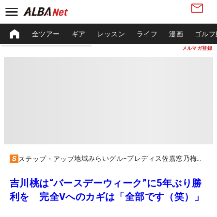
全ツアー
ギア
レッスン
ライフ
漫画
ゴルフ
メルマガ登録
地域みらいグル−プレディス佐嘉窓乃梅カップ
ステップ・アップ
吉川桃は“バースデーウィーク”に5年ぶり勝
利を 完全Vへのカギは「全部です（笑）」