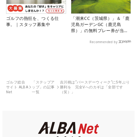
ゴルフの熱狂を、つくる仕
「潮来CC（茨城県）」＆「鹿
事。｜スタッフ募集中
児島ガーデンGC（鹿児島
県）」の無料プレー券が当た
る！！
Recommended by
ゴルフ総合
「ステップア
吉川桃は“バースデーウィーク”に5年ぶり
サイト ALBA
ップ」の記事
勝利を 完全Vへのカギは「全部です
Net
一覧
（笑）」