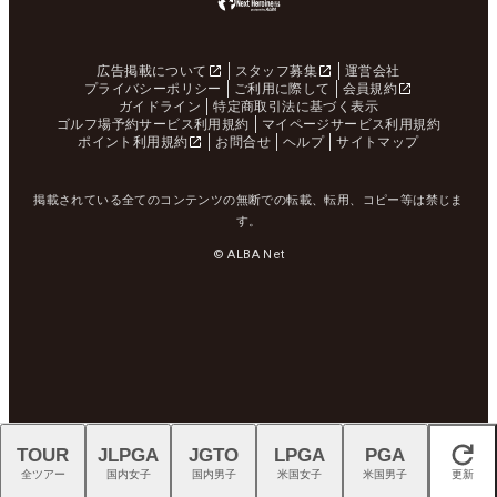
広告掲載について
スタッフ募集
運営会社
プライバシーポリシー
ご利用に際して
会員規約
ガイドライン
特定商取引法に基づく表示
ゴルフ場予約サービス利用規約
マイページサービス利用規約
ポイント利用規約
お問合せ
ヘルプ
サイトマップ
掲載されている全てのコンテンツの無断での転載、転用、コピー等は禁じま
す。
© ALBA Net
TOUR
JLPGA
JGTO
LPGA
PGA
閉じる
全ツアー
国内女子
国内男子
米国女子
米国男子
更新