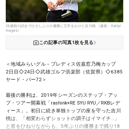
26歳初の試合でひさしぶりの優勝に王手をかけた吉川桃 （撮影：GettyI
mages）
この記事の写真
1
枚を見る
＜地域みらいグル－プレディス佐嘉窓乃梅カップ
2日目◇24日◇武雄ゴルフ倶楽部（佐賀県）◇6385
ヤード・パー72＞
最後の勝利は、2019年シーズンのステップ・アッ
プ・ツアー開幕戦「rashink×RE SYU RYU／RKBレデ
ィース」。初日に続き単独トップの座を守った吉川
桃は、「相変わらずショットの調子はイマイチ…」
と首をひねりながらも、5年ぶりの優勝まで残り18