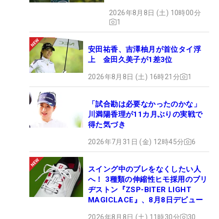
い」
2026年8月8日 (土) 10時00分
1
安田祐香、吉澤柚月が首位タイ浮
上 金田久美子が1差3位
2026年8月8日 (土) 16時21分
1
「試合勘は必要なかったのかな」
川満陽香理が11カ月ぶりの実戦で
得た気づき
2026年7月31日 (金) 12時45分
6
スイング中のブレをなくしたい人
へ！ 3種類の伸縮性ヒモ採用のブリ
ヂストン『ZSP-BITER LIGHT
MAGICLACE』、8月8日デビュー
2026年8月8日 (土) 11時30分
30