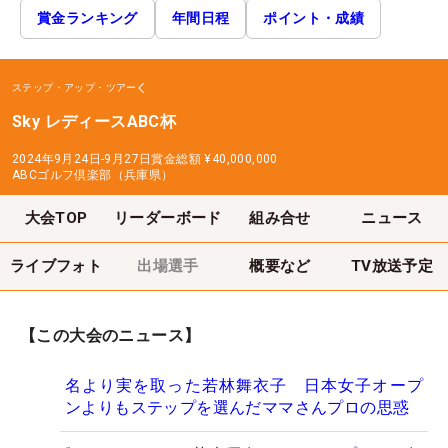
賞金ランキング
年間日程
ポイント・成績
ステップ・アップ・ツアー
Sky レディースABC杯
2024年9月24日-9月27日
賞金総額
¥40,000,000
ABCゴルフ倶楽部（兵庫県）
大会TOP
リーダーボード
組み合せ
ニュース
ライブフォト
出場選手
概要など
TV放送予定
【この大会のニュース】
名より実を取った若林舞衣子 日本女子オープ
ンよりもステップを選んだママさんプロの思惑