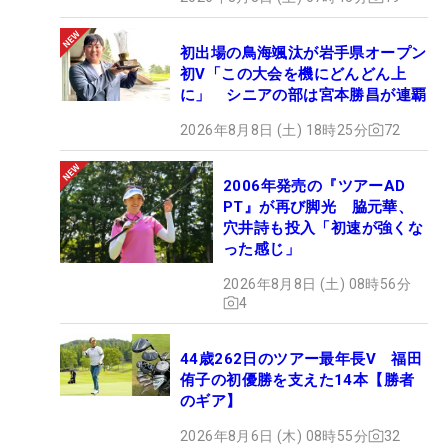
初出場の鳥海颯汰が岩手県オープン
初V「この大会を機にどんどん上
に」 シニアの部は宮本勝昌が連覇
2026年8月8日 (土) 18時25分
72
2006年発売の『ツアーAD
PT』が再び脚光 脇元華、
穴井詩も投入「初速が強くな
った感じ」
2026年8月8日 (土) 08時56分
4
44歳262日のツアー最年長V 福田
侑子の初優勝を支えた14本【勝者
のギア】
2026年8月6日 (木) 08時55分
32