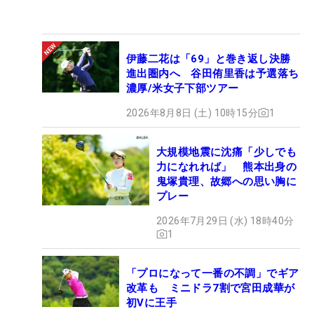
伊藤二花は「69」と巻き返し決勝
進出圏内へ 谷田侑里香は予選落ち
濃厚/米女子下部ツアー
2026年8月8日 (土) 10時15分
1
大規模地震に沈痛「少しでも
力になれれば」 熊本出身の
鬼塚貴理、故郷への思い胸に
プレー
2026年7月29日 (水) 18時40分
1
「プロになって一番の不調」でギア
改革も ミニドラ7割で宮田成華が
初Vに王手