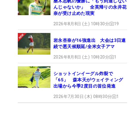
桑木志帆の優勝に「もう到達しない
んじゃないか」 全英帰りの永井花
奈が受け止めた現実
2026年8月8日 (土) 10時30分
19
岩永杏奈が16強進出 大会は3日連
続で悪天候順延/全米女子アマ
2026年8月8日 (土) 10時20分
1
ショットインイーグル炸裂で
「65」 森本天がウェイティング
出場から今季2度目の首位発進
2026年7月30日 (木) 08時30分
1