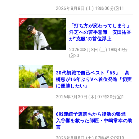
2026年8月8日 (土) 18時00分
11
「打ち方が変わってしまう」
洋芝への苦手意識 安田祐香
が“克服”の首位浮上
2026年8月8日 (土) 18時49分
20
30代初戦で自己ベスト『65』 髙
橋恵が16年ぶりVへ首位発進「切実
に優勝したい」
2026年7月30日 (木) 07時30分
1
6戦連続予選落ちから復活の狼煙
入谷響を救った師匠・中嶋常幸の助
言
2026年8月8日 (土) 07時45分
19