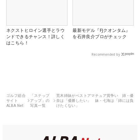
ネクストヒロイン選手とラウ
最新モデル『FJクオンタム』
ンドできるチャンス！詳しく
を石井良介プロがチェック
はこちら！
Recommended by
ゴルフ総合
「ステップ
荒木姉妹がベストアマチュア賞争い 姉・優
サイト
アップ」の
奈は「優勝したい」 妹・七海は「姉には負
ALBA Net
写真一覧
けたくない」