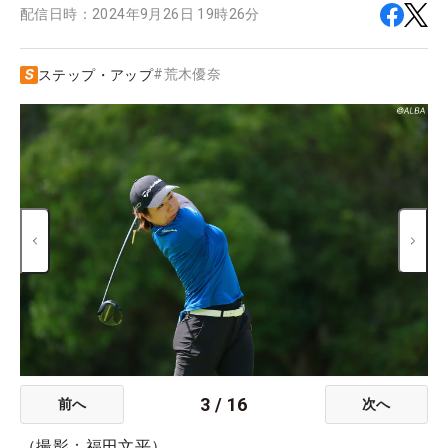
配信日時：
2024年9月26日 19時26分
#
荒木優奈
ステップ・アップ
3
/
16
前へ
次へ
（撮影：福田文平）