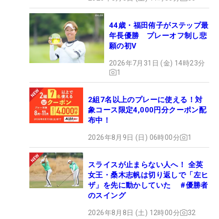
44歳・福田侑子がステップ最
年長優勝 プレーオフ制し悲
願の初V
2026年7月31日 (金) 14時23分
1
2組7名以上のプレーに使える！対
象コース限定4,000円分クーポン配
布中！
2026年8月9日 (日) 06時00分
1
スライスが止まらない人へ！ 全英
女王・桑木志帆は切り返しで「左ヒ
ザ」を先に動かしていた #優勝者
のスイング
2026年8月8日 (土) 12時00分
32