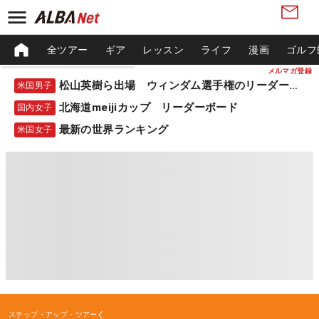
全ツアー
ギア
レッスン
ライフ
漫画
ゴルフ
メルマガ登録
松山英樹ら出場 ウィンダム選手権のリーダーボード
米国男子
北海道meijiカップ リーダーボード
国内女子
最新の世界ランキング
米国女子
ステップ・アップ・ツアー