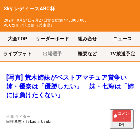
Sky レディースABC杯
2024年9月24日-9月27日
賞金総額
¥40,000,000
ABCゴルフ倶楽部（兵庫県）
大会TOP
リーダーボード
組み合せ
ニュース
ライブフォト
出場選手
概要など
TV放送予定
[写真] 荒木姉妹がベストアマチュア賞争い
姉・優奈は「優勝したい」 妹・七海は「姉
には負けたくない」
コメン
所属
ライター
ト
臼杵孝志
/
Takashi Usuki
0
件