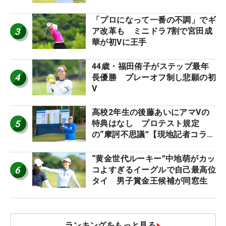
「プロになって一番の不調」でギ
3
ア改革も ミニドラ7割で宮田成
華が初Vに王手
44歳・福田侑子がステップ最年
4
長優勝 プレーオフ制し悲願の初
V
高校2年生の後藤あいにアマVの
5
特典はなし プロテスト規定
の“摩訶不思議”【現地記者コラ
ム】
“黄金世代ルーキー”中地萌がカッ
6
コよすぎるイーグルで自己最高位
タイ 男子賞金王候補が同窓生
ランキングをもっと見る