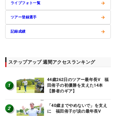
→
ライブフォト一覧
→
ツアー登録選手
→
記録成績
ステップアップ 週間アクセスランキング
44歳262日のツアー最年長V 福
1
田侑子の初優勝を支えた14本
【勝者のギア】
「40歳までやめないで」を支え
2
に 福田侑子が涙の最年長V