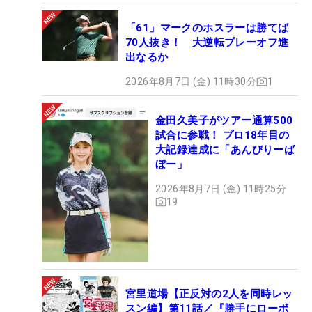
「61」マークのホスラーは勝てば
70人抜き！ 大逆転プレーオフ進
出なるか
2026年8月7日 (金) 11時30分
1
金田久美子がツアー通算500
試合に参戦！ プロ18年目の
大記録達成に「あんびりーば
ぼー」
2026年8月7日 (金) 11時25分
19
宮里道場【正反対の2人を同時レッ
スン編】第11話／『勝手にローボ