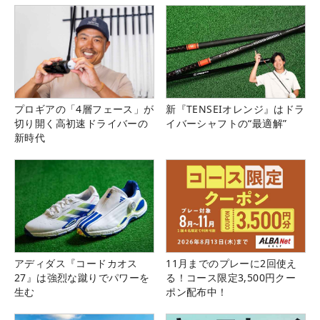
プロギアの「4層フェース」が
新『TENSEIオレンジ』はドラ
切り開く高初速ドライバーの
イバーシャフトの“最適解”
新時代
アディダス『コードカオス
11月までのプレーに2回使え
27』は強烈な蹴りでパワーを
る！コース限定3,500円クー
生む
ポン配布中！