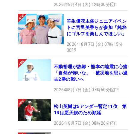
2026年8月4日 (火) 12時30分
1
笹生優花主催ジュニアイベン
トに宮里美香らが参加「純粋
にゴルフを楽しんでほしい」
2026年8月7日 (金) 07時15分
19
不動裕理が故郷・熊本の地震に心痛
「自然が怖いな」 被災地を思い過
去2勝の戦いへ
2026年8月7日 (金) 07時50分
19
松山英樹は5アンダー暫定11位 第
1Rは悪天候のため順延
2026年8月7日 (金) 08時26分
1