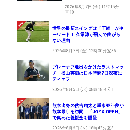
の意外性」
2026年8月7日 (金) 11時15分
18
世界の最新スイングは「圧縮」がキ
ーワード！ 久常涼が飛んで曲がら
ない理由
2026年8月7日 (金) 12時00分
35
プレーオフ進出をかけたラストマッ
チ 松山英樹は日本時間7日深夜に
ティオフ
2026年8月5日 (水) 08時18分
1
熊本出身の秋吉翔太と重永亜斗夢が
熊本県庁を訪問 「JOYX OPEN」
で集めた義援金を贈呈
2026年8月6日 (木) 18時43分
8