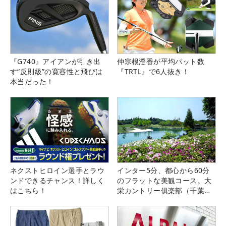
『G740』アイアンが引き出
仲宗根澄香が平均パット数
す“反則級”の寛容性と飛びは
『TRTL』で6人抜き！
本当だった！
ネクストヒロイン選手とラウ
インター5分、都心から60分
ンドできるチャンス！詳しく
のフラットな美観コース。大
はこちら！
栄カントリー俱楽部（千葉
県）