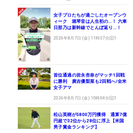
女子プロたちが過ごしたオープンウ
ィーク 堀琴音は人生初の…！ 六車
日那乃は新幹線でとんぼ返り…！
2026年8月7日 (金) 11時57分
1
首位通過の岩永杏奈がマッチ1回戦
に勝利 廣吉優梨菜も2回戦へ/全米
女子アマ
2026年8月7日 (金) 10時04分
1
松山英樹が5800万円獲得 通算7億
円超で32位から28位に浮上【米国
男子賞金ランキング】