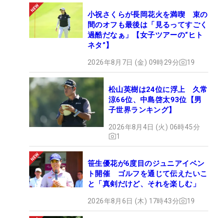
小祝さくらが長岡花火を満喫 束の
間のオフも最後は「見るってすごく
過酷だなぁ」【女子ツアーの“ヒト
ネタ”】
2026年8月7日 (金) 09時29分
19
松山英樹は24位に浮上 久常
涼66位、中島啓太93位【男
子世界ランキング】
2026年8月4日 (火) 06時45分
1
笹生優花が6度目のジュニアイベン
ト開催 ゴルフを通じて伝えたいこ
と「真剣だけど、それを楽しむ」
2026年8月6日 (木) 17時43分
19