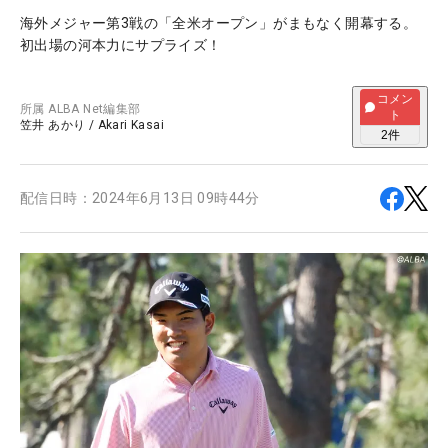
海外メジャー第3戦の「全米オープン」がまもなく開幕する。
初出場の河本力にサプライズ！
コメン
所属
ALBA Net編集部
ト
笠井 あかり
/
Akari Kasai
2
件
配信日時：
2024年6月13日 09時44分