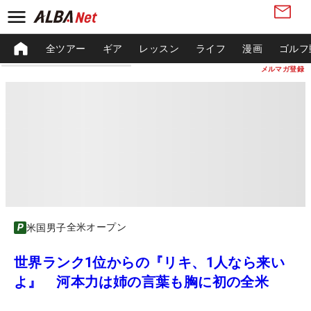
全ツアー
ギア
レッスン
ライフ
漫画
ゴルフ
メルマガ登録
全米オープン
米国男子
世界ランク1位からの『リキ、1人なら来い
よ』 河本力は姉の言葉も胸に初の全米