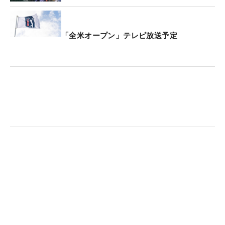
2週前には、姉の結が「全米女子オープン」に出場
して39位だった。4万4896ドル（約700万円）を獲
得し、『弟の分の遠征費は稼げたかな（笑）』と明
「全米オープン」テレビ放送予定
るい声で話しながら、『いま持っている力のゴルフ
スタイルでいってきてね』とエールを送っていた。
「自分のできることだけをやろう、できないことを
しようとするんじゃなくていまの実力を出し切ろう
というアドバイスをもらった。緊張はしてくれない
と逆にいいパフォーマンスができないので、いい緊
張感を持ってやりたい」。難コースを相手にガマン
させられることを覚悟しながら、全力でぶつかって
いくつもりだ。（文・笠井あかり）