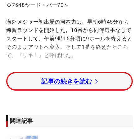
◇7548ヤード・パー70＞
海外メジャー初出場の河本力は、早朝6時45分から
練習ラウンドを開始した。10番から同伴選手なしで
スタートして、午前9時15分頃に9ホールを終えると
そのままアウトへ突入。そして1番を終えたところ
で、『リキ！』と呼ばれた。
その声の主は、前の組で回っていたスコッティ・シ
記事の続きを読む
ェフラーとジャスティン・トーマス（ともに米国）
だった。「1番グリーンで詰まって、『リキ、1人な
ら来いよ』みたいな感じで、すごいフレンドリーに
声をかけてもらった。いきなり、リキって言われ
て、僕がびっくりしちゃった」。無双している世界
関連記事
ランキング1位とメジャー2勝を含むツアー通算15勝
のトッププレーヤーとの“同伴”が実現した。