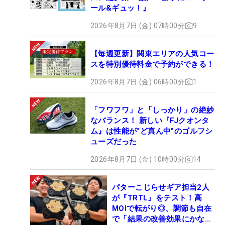
ール&ギュッ！』
2026年8月7日 (金) 07時00分
9
【毎週更新】関東エリアの人気コー
スを特別優待料金で予約ができる！
2026年8月7日 (金) 06時00分
1
「フワフワ」と「しっかり」の絶妙
なバランス！ 新しい『FJクオンタ
ム』は性能が“ど真ん中”のゴルフシ
ューズだった
2026年8月7日 (金) 10時00分
14
パターこじらせギア担当2人
が『TRTL』をテスト！高
MOIで転がり◎、調節も自在
で「結果の改善効果にかなり