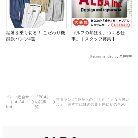
猛暑を乗り切る！ こだわり機
ゴルフの熱狂を、つくる仕
能派パンツ4選
事。｜スタッフ募集中
Recommended by
ゴルフ総合サ
「PGA」
世界ランク1位からの『リキ、1人なら来い
イト ALBA
の記事一
よ』 河本力は姉の言葉も胸に初の全米
Net
覧