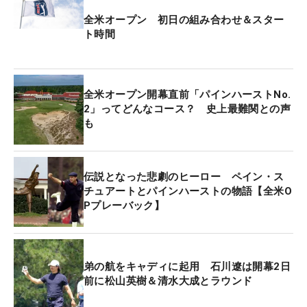
全米オープン 初日の組み合わせ＆スター
「すごくいい刺激をもらいましたし、状態の良さは
ト時間
伝わってきました。こっち（米国）に早く来たい
な、挑戦したいなと思った。ショートゲームがめち
ゃくちゃうまかった。勝負どころのパターは入れま
全米オープン開幕直前「パインハーストNo.
くるんだろうな、と」
2」ってどんなコース？ 史上最難関との声
も
開幕前からそんな刺激を受けながら、これが全米初
出場。日本ツアー屈指の大砲だが、「パー4も長
い。距離が出たほうが有利だなと思うホールもあり
伝説となった悲劇のヒーロー ペイン・ス
ますけれど、刻むホールも多いので」と、アドバン
チュアートとパインハーストの物語【全米O
Pプレーバック】
テージがあるとは言えなさそう。両サイドのネイテ
ィブエリアは厄介で、シルクハットのアンジュレー
ションに富んだグリーンを狙うには、「ティショッ
トが大事になってくる」とフェアウェイから打たな
弟の航をキャディに起用 石川遼は開幕2日
前に松山英樹＆清水大成とラウンド
ければチャンスにつけることは難しい。