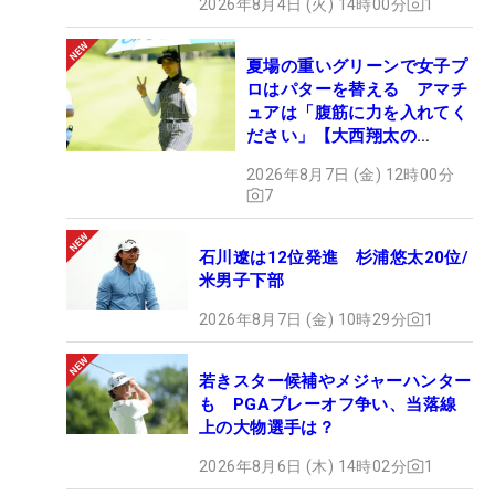
2026年8月4日 (火) 14時00分
1
夏場の重いグリーンで女子プ
ロはパターを替える アマチ
ュアは「腹筋に力を入れてく
ださい」【大西翔太の
HOTSHOT】
2026年8月7日 (金) 12時00分
7
石川遼は12位発進 杉浦悠太20位/
米男子下部
2026年8月7日 (金) 10時29分
1
若きスター候補やメジャーハンター
も PGAプレーオフ争い、当落線
上の大物選手は？
2026年8月6日 (木) 14時02分
1