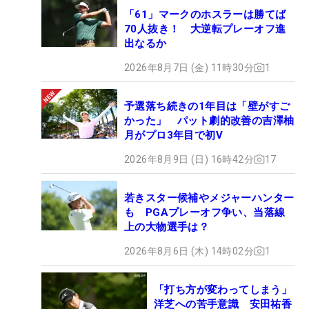
「61」マークのホスラーは勝てば
70人抜き！ 大逆転プレーオフ進
出なるか
2026年8月7日 (金) 11時30分
1
予選落ち続きの1年目は「壁がすご
かった」 パット劇的改善の吉澤柚
月がプロ3年目で初V
2026年8月9日 (日) 16時42分
17
若きスター候補やメジャーハンター
も PGAプレーオフ争い、当落線
上の大物選手は？
2026年8月6日 (木) 14時02分
1
「打ち方が変わってしまう」
洋芝への苦手意識 安田祐香