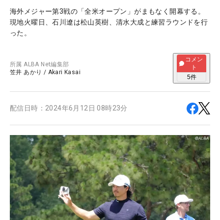
海外メジャー第3戦の「全米オープン」がまもなく開幕する。
現地火曜日、石川遼は松山英樹、清水大成と練習ラウンドを行
った。
コメン
所属
ALBA Net編集部
ト
笠井 あかり
/
Akari Kasai
5
件
配信日時：
2024年6月12日 08時23分