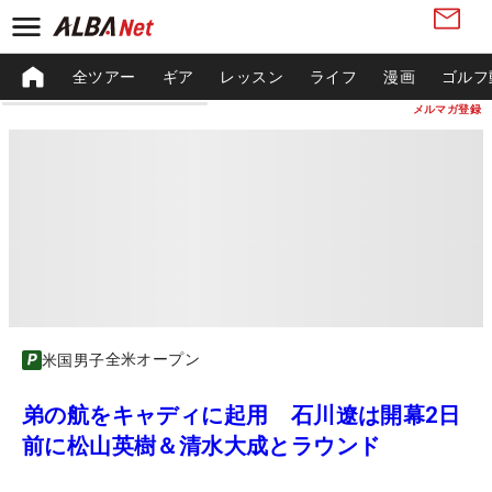
全ツアー
ギア
レッスン
ライフ
漫画
ゴルフ
メルマガ登録
全米オープン
米国男子
弟の航をキャディに起用 石川遼は開幕2日
前に松山英樹＆清水大成とラウンド