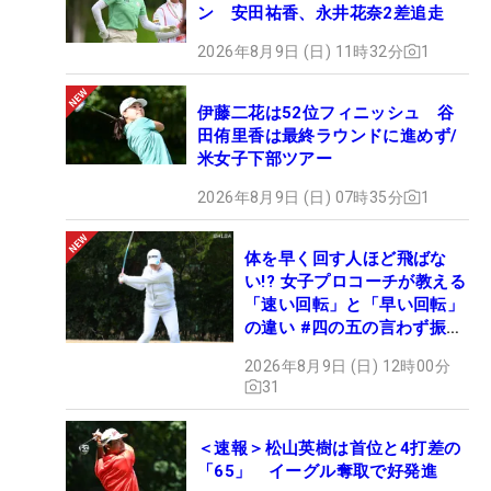
ン 安田祐香、永井花奈2差追走
2026年8月9日 (日) 11時32分
1
伊藤二花は52位フィニッシュ 谷
田侑里香は最終ラウンドに進めず/
米女子下部ツアー
2026年8月9日 (日) 07時35分
1
体を早く回す人ほど飛ばな
い!? 女子プロコーチが教える
「速い回転」と「早い回転」
の違い #四の五の言わず振り
氣れ
2026年8月9日 (日) 12時00分
31
＜速報＞松山英樹は首位と4打差の
「65」 イーグル奪取で好発進