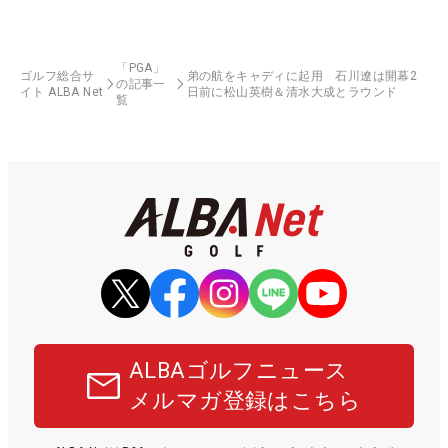
「PGA」
ゴルフ総合サ
弟の航をキャディに起用 石川遼は開幕2
の記事一
イト ALBA Net
日前に松山英樹＆清水大成とラウンド
覧
ALBAゴルフニュース
メルマガ登録はこちら