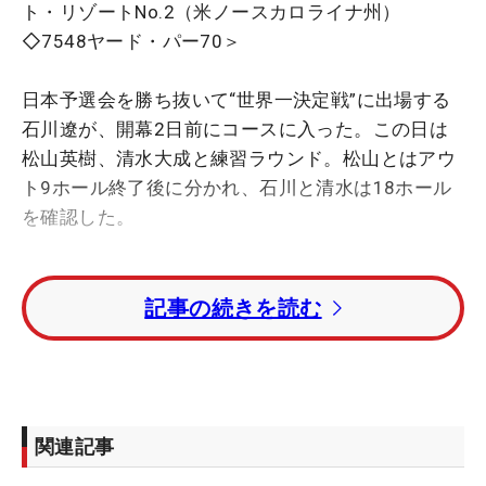
ト・リゾートNo.2（米ノースカロライナ州）
◇7548ヤード・パー70＞
日本予選会を勝ち抜いて“世界一決定戦”に出場する
石川遼が、開幕2日前にコースに入った。この日は
松山英樹、清水大成と練習ラウンド。松山とはアウ
ト9ホール終了後に分かれ、石川と清水は18ホール
を確認した。
先週の日本ツアー「BMW日本ゴルフツアー選手権
記事の続きを読む
森ビルカップ」では最終日に「63」をたたき出し、
岩田寛とのプレーオフにもつれ込んだ。惜敗の2位
に終わったが、好感覚を得たまま米国入りできたこ
とには間違いがなさそう。予選会では妹の葉子さん
をキャディに起用したが、この本戦では弟でありプ
関連記事
ロゴルファーの航（わたる）にバッグを預け、きょ