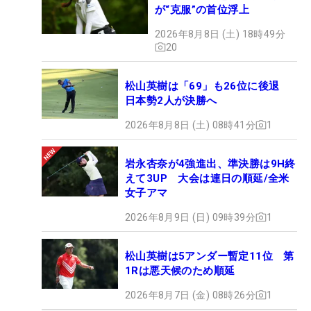
が“克服”の首位浮上
2026年8月8日 (土) 18時49分
20
松山英樹は「69」も26位に後退
日本勢2人が決勝へ
2026年8月8日 (土) 08時41分
1
岩永杏奈が4強進出、準決勝は9H終
えて3UP 大会は連日の順延/全米
女子アマ
2026年8月9日 (日) 09時39分
1
松山英樹は5アンダー暫定11位 第
1Rは悪天候のため順延
2026年8月7日 (金) 08時26分
1