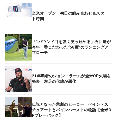
うだい二人三脚でパインハーストNo.2の攻略に挑
む。
全米オープン 初日の組み合わせ＆スター
ト時間
「全米オープン」は2年連続の出場。同地で開催さ
れた2014年大会は出場していなかったため、パイン
ハーストでのプレーは初めてになる。これが8回目
「1バウンド目を強く突っ込める」石川遼が
の出場で、過去最高位は11年大会の30位タイ。トッ
今年一番こだわった“58度”のランニングア
プ10入り、そして上位フィニッシュを目指してい
プローチ
く。
アンジュレーションがあって亀の甲羅のようなグリ
21年覇者のジョン・ラームが全米OP欠場を
ーンが、このコースの警戒ポイントのひとつ。さら
発表 左足の化膿が悪化
にクラブの抜けが良くないバミューダ芝に囲まれて
いて、その難易度はより増している。そのグリーン
周りでは、ウェッジで転がすのではなくパターを試
伝説となった悲劇のヒーロー ペイン・ス
す姿が多く見られ、この感触を高めていくことがカ
チュアートとパインハーストの物語【全米O
ギになっていきそうだ。
Pプレーバック】