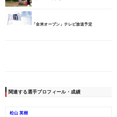
ラウンド中は松山、清水と談笑する場面も多くあっ
た。開幕前日の水曜日は清水、星野陸也と練習ラウ
ンド予定。先週大会終了直後は「早くコースチェッ
「全米オープン」テレビ放送予定
クをしたいですし、このコースで何が必要なのかな
ということも知りたい」と話していたが、この日に
得た18ホールの“データ”を基に、最終調整に入る。
（文・笠井あかり）
関連する選手プロフィール・成績
松山 英樹