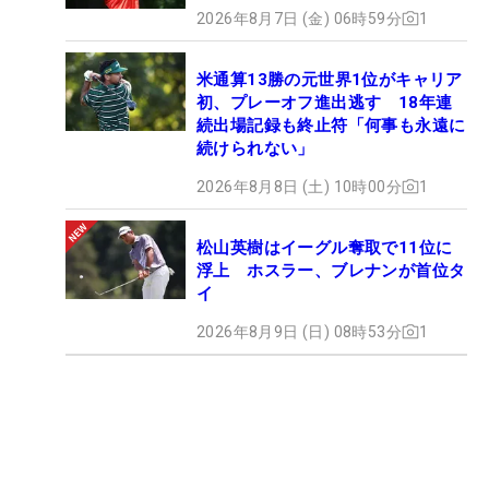
2026年8月7日 (金) 06時59分
1
米通算13勝の元世界1位がキャリア
初、プレーオフ進出逃す 18年連
続出場記録も終止符「何事も永遠に
続けられない」
2026年8月8日 (土) 10時00分
1
松山英樹はイーグル奪取で11位に
浮上 ホスラー、ブレナンが首位タ
イ
2026年8月9日 (日) 08時53分
1