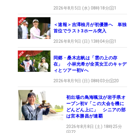
2026年8月5日 (水) 08時18分
1
＜速報＞吉澤柚月が初優勝へ 単独
首位でラスト3ホール突入
2026年8月9日 (日) 13時04分
1
同郷・桑木志帆は「雲の上の存
在」 小林光希が全英女王のキャデ
ィとツアー初Vへ
2026年8月9日 (日) 08時03分
20
初出場の鳥海颯汰が岩手県オ
ープン初V「この大会を機に
どんどん上に」 シニアの部
は宮本勝昌が連覇
2026年8月8日 (土) 18時25分
72