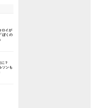
マキロイが
「ぼくの
」
競技に？
ルソンも
」