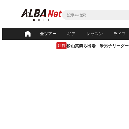
全ツアー
ギア
レッスン
ライフ
松山英樹ら出場 米男子リーダー
注目