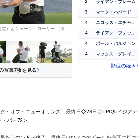
3
ライアン・ブレーム
3
マーク・ハバード
4
ニコラス・エチャバリア
（左）とシェーン・ローリー （撮
4
ライアン・フォックス
4
ポール・バルジョン
4
マックス・グレイザーマン
順位の続き
の写真
7
枚を見る
ク・オブ・ニューオリンズ 最終日◇28日◇TPCルイジア
ド・パー72＞
は最終ラウンドが終了。最終日は
ひとつのボールを交互に打つ