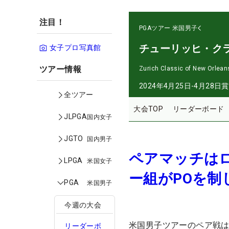
注目！
PGAツアー
米国男子
チューリッヒ・ク
女子プロ写真館
ツアー情報
Zurich Classic of New Orlean
2024年4月25日-4月28日
賞
全ツアー
大会TOP
リーダーボード
JLPGA
国内女子
JGTO
国内男子
ペアマッチは
LPGA
米国女子
ー組がPOを
PGA
米国男子
今週の大会
米国男子ツアーのペア戦
リーダーボ