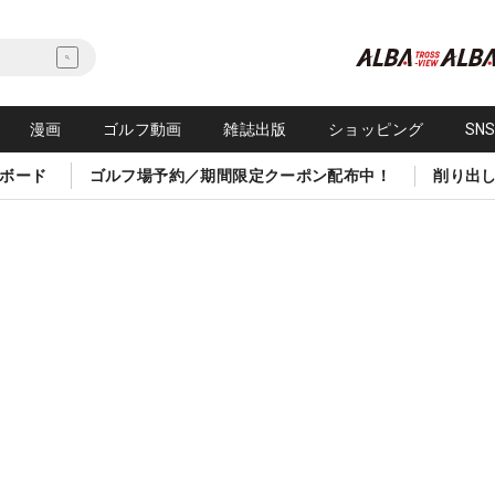
漫画
ゴルフ動画
雑誌出版
ショッピング
SN
ボード
ゴルフ場予約／期間限定クーポン配布中！
削り出