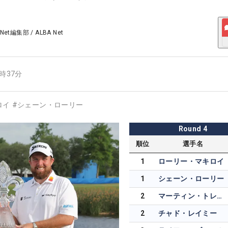
 Net編集部
/
ALBA Net
7時37分
ロイ
#
シェーン・ローリー
Round
4
順位
選手名
1
ローリー・マキロイ
1
シェーン・ローリー
2
マーティン・トレーナー
2
チャド・レイミー