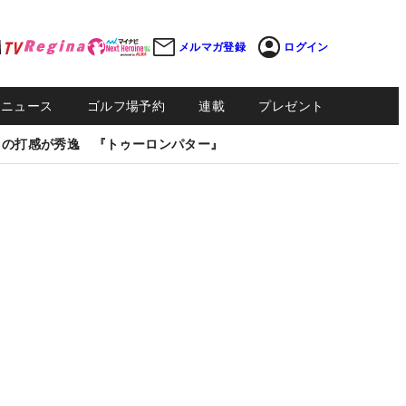
メルマガ登録
ログイン
Sニュース
ゴルフ場予約
連載
プレゼント
しの打感が秀逸 『トゥーロンパター』