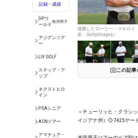
記録・成績
DPワ
欧州男子
ールド
優勝したローリー・マキロイ
影：GettyImages）
アジアンツア
ー
LIV GOLF
この記事
ステップ・ア
ップ
ネクストヒロ
イン
PGAシニア
＜チューリッヒ・クラシッ
イジアナ州）◇7425ヤー
ACNツアー
アマチュア・
米国男子ツアーのペア戦