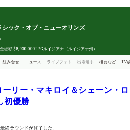
ラシック・オブ・ニューオリンズ
s
金総額
$8,900,000
TPCルイジアナ（ルイジアナ州）
組み合せ
ニュース
ライブフォト
出場選手
概要など
TV
ローリー・マキロイ＆シェーン・ロ
制し初優勝
は最終ラウンドが終了した。