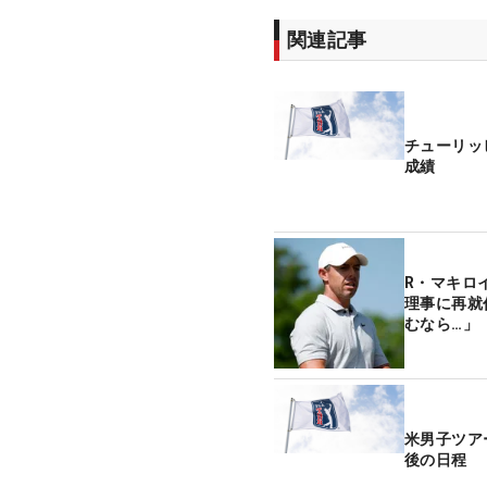
関連記事
チューリッ
成績
R・マキロ
理事に再就
むなら…」
米男子ツア
後の日程