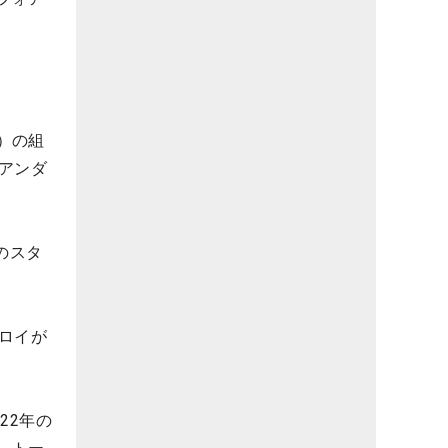
）の組
アンダ
のスタ
ロイが
22年の