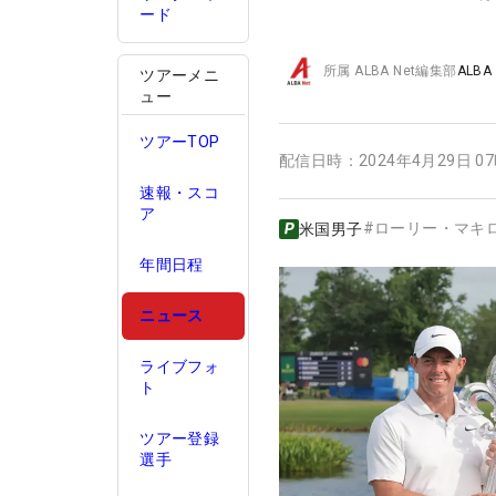
ード
所属
ALBA Net編集部
ALBA
ツアーメニ
ュー
ツアーTOP
配信日時：
2024年4月29日 0
速報・スコ
ア
#
ローリー・マキ
米国男子
年間日程
ニュース
ライブフォ
ト
ツアー登録
選手