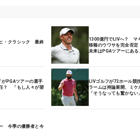
1300億円でLIVへ？ 
ヒ・クラシック 最終
移籍のウワサを完全否定
未来はPGAツアーにある
イがPGAツアーの選手
LIVゴルフが72ホール
任？ 「もし人々が望
ラームは持論展開、ミケ
「そうなっても驚かない
ー 今季の優勝者と今