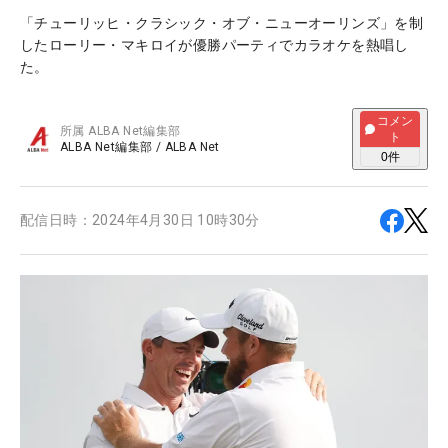
「チューリッヒ・クラシック・オブ・ニューオーリンズ」を制
したローリー・マキロイが優勝パーティでカラオケを熱唱し
た。
コメン
所属
ALBA Net編集部
ト
ALBA Net編集部
/
ALBA Net
0
件
配信日時：
2024年4月30日 10時30分