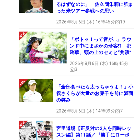
るはずなのに」 佐久間朱莉に強ま
った米ツアー参戦への思い
2026年8月6日 (木) 16時45分
19
「ボトッ！って音が…」ラウ
ンド中にまさかの珍客!? 都
玲華、頭の上のセミと“共演”
2026年8月6日 (木) 16時45分
3
「全部食べたら太っちゃうよ！」小
祝さくらが大量のお菓子を前に満面
の笑み
2026年8月6日 (木) 14時09分
7
宮里道場【正反対の2人を同時レッ
スン編】第11話／『勝手にローボ