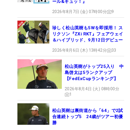
ール&ギュッ！』
2026年8月7日 (金) 07時00分
9
珍しく松山英樹も5Wを即採用！ ス
リクソン『ZXi RKT』フェアウェイ
＆ハイブリッド、9月12日デビュー
2026年8月6日 (木) 13時42分
33
松山英樹がトップ25入り 中
島啓太は5ランクアップ
【FedExCupランキング】
2026年8月4日 (火) 08時00分
1
松山英樹は裏街道から「64」で2試
合連続トップ5 24歳がツアー初優
勝