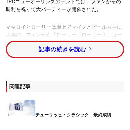
TPCニューオーリンズのテントでは、ファンがその
勝利を祝って大パーティーが開催された。
マキロイとローリーは壇上でマイクとビール片手に
大喜び、ファンから「ローリー！ローリー！」コー
ルが起こるとバンドの演奏に合わせてマキロイが勢
記事の続きを読む
いに乗って歌い出した。その曲は、「Don’t Stop
Believin’」
80年代のジャーニーの名曲、「信じることをやめる
な」という応援歌だ。何百人ものファンも一緒に絶
関連記事
唱したから、シェーン・ローリーはとなりで大笑
い。そのマキロイの歌声はというと…ファンの歓声
にもみ消されたから、ゴルフ同様のプロ級だったか
は不明だった。
チューリッヒ・クラシック 最終成績
ここ1～2年はPGAツアーとLIVゴルフの争いの矢面