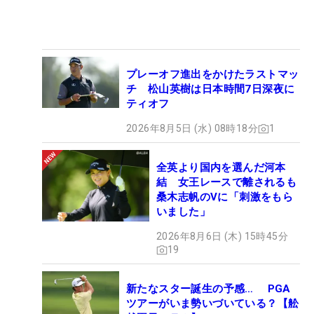
プレーオフ進出をかけたラストマッ
チ 松山英樹は日本時間7日深夜に
ティオフ
2026年8月5日 (水) 08時18分
1
全英より国内を選んだ河本
結 女王レースで離されるも
桑木志帆のVに「刺激をもら
いました」
2026年8月6日 (木) 15時45分
19
新たなスター誕生の予感… PGA
ツアーがいま勢いづいている？【舩