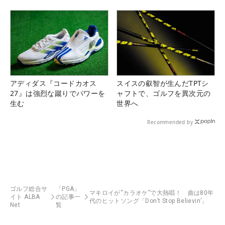
る！！
アディダス『コードカオス
スイスの叡智が生んだTPTシ
27』は強烈な蹴りでパワーを
ャフトで、ゴルフを異次元の
生む
世界へ
Recommended by
ゴルフ総合サ
「PGA」
マキロイが“カラオケ”で大熱唱！ 曲は80年
イト ALBA
の記事一
代のヒットソング「Don’t Stop Believin’」
Net
覧