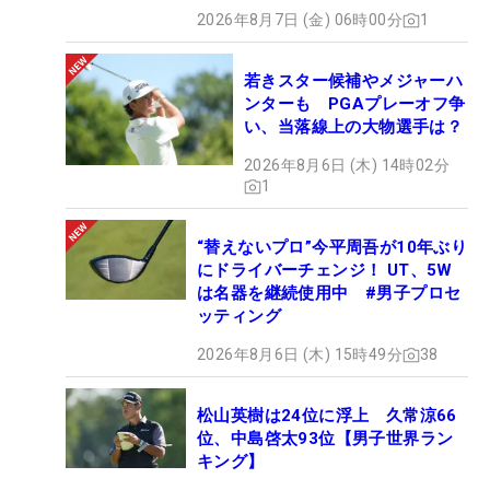
2026年8月7日 (金) 06時00分
1
若きスター候補やメジャーハ
ンターも PGAプレーオフ争
い、当落線上の大物選手は？
2026年8月6日 (木) 14時02分
1
“替えないプロ”今平周吾が10年ぶり
にドライバーチェンジ！ UT、5W
は名器を継続使用中 #男子プロセ
ッティング
2026年8月6日 (木) 15時49分
38
松山英樹は24位に浮上 久常涼66
位、中島啓太93位【男子世界ラン
キング】