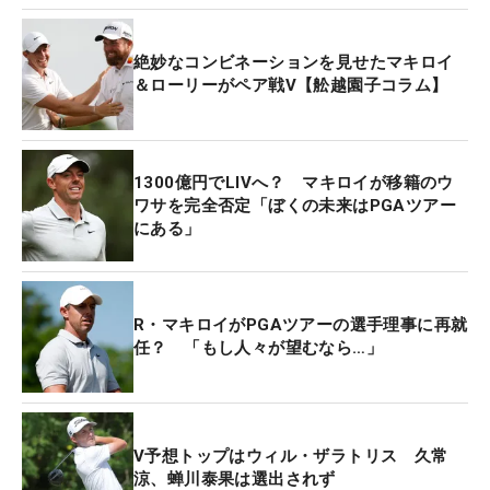
に立っていたマキロイ。ゴルフ界のために時間を費
やしいらだちを見せていたことから、昨秋のライダ
絶妙なコンビネーションを見せたマキロイ
ーカップに続くチーム戦勝利はよほどうれしかった
＆ローリーがペア戦V【舩越園子コラム】
ようだ。
メジャー初戦「マスターズ」では優勝を果たせず、
1300億円でLIVへ？ マキロイが移籍のウ
悲願の“キャリアグランドスラム”達成は翌年に持ち
ワサを完全否定「ぼくの未来はPGAツアー
にある」
越しとなったが、残りのメジャー3戦へ弾みのつく
勝利になったようだ。（文・武川玲子＝米国在住）
R・マキロイがPGAツアーの選手理事に再就
任？ 「もし人々が望むなら…」
V予想トップはウィル・ザラトリス 久常
涼、蝉川泰果は選出されず