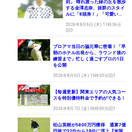
則」 晴れ渡った緑の丘を散歩
する金澤志奈、抜群のスタイ
ルに「8頭身！」「可愛いに
も程がある」
2026年8月6日 (木) 11時36分
3
プロアマ当日の脇元華に密着！「早
朝のホテル出発から、ラウンド後の
練習まで」忙しく過ごすプロの1日
を公開
2026年8月6日 (木) 15時50分
1
【毎週更新】関東エリアの人気コー
スを特別優待料金で予約ができる！
2026年8月7日 (金) 06時00分
1
松山英樹が5800万円獲得 通算7億
円超で32位から28位に浮上【米国