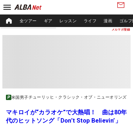
全ツアー
ギア
レッスン
ライフ
漫画
ゴルフ
メルマガ登録
チューリッヒ・クラシック・オブ・ニューオリンズ
米国男子
マキロイが“カラオケ”で大熱唱！ 曲は80年
代のヒットソング「Don’t Stop Believin’」