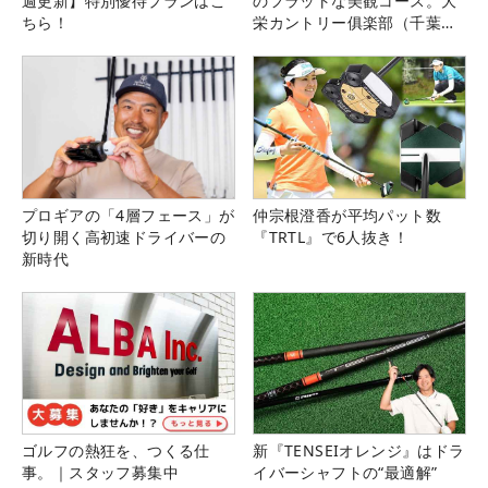
週更新】特別優待プランはこ
のフラットな美観コース。大
ちら！
栄カントリー俱楽部（千葉
県）
プロギアの「4層フェース」が
仲宗根澄香が平均パット数
切り開く高初速ドライバーの
『TRTL』で6人抜き！
新時代
ゴルフの熱狂を、つくる仕
新『TENSEIオレンジ』はドラ
事。｜スタッフ募集中
イバーシャフトの“最適解”