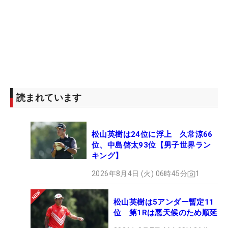
キングは2位で、ローリーはメジャー1勝を含む通算
2勝で世界ランキングは39位。対するレイミーとト
レーナーは、どちらも1勝ずつを挙げているもの
の、近年の成績は振るわず、世界ランキングは
各々、233位と387位。
さらに言えば、マキロイとローリーが百戦錬磨であ
読まれています
るのに対し、ラメイとトレイナーはどちらもプレー
オフを戦うのはキャリア初。そんな2人が感じてい
松山英樹は24位に浮上 久常涼66
た緊張とプレッシャーは多大だったようで、どちら
位、中島啓太93位【男子世界ラン
もミスを連発。最後は1メートルのパーパットを沈
キング】
めることができず、すでにバーディーパットを外し
2026年8月4日 (火) 06時45分
1
てパーで収めていたマキロイ＆ローリー組に勝利を
差し出す形になった。
松山英樹は5アンダー暫定11
位 第1Rは悪天候のため順延
2人1組でお互いのミスを補い合えるのがチーム戦の