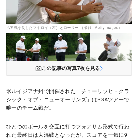
ペア戦を制したマキロイ（左）とローリー （撮影：GettyImages）
この記事の写真
7
枚を見る
米ルイジアナ州で開催された「チューリッヒ・クラ
シック・オブ・ニューオーリンズ」はPGAツアーで
唯一のチーム戦だ。
ひとつのボールを交互に打つフォアサム形式で行わ
れた最終日は大混戦となったが、スコアを一気に9