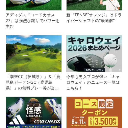
アディダス『コードカオス
新『TENSEIオレンジ』はドラ
27』は強烈な蹴りでパワーを
イバーシャフトの“最適解”
生む
「潮来CC（茨城県）」＆「鹿
今年も男女プロが強い「キャ
児島ガーデンGC（鹿児島
ロウェイ」のニュース一覧は
県）」の無料プレー券が当た
こちら！
る！！