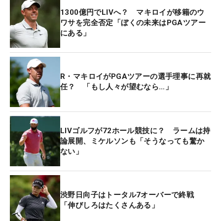
は、今大会初出場だった。マキロイとローリーは昨
1300億円でLIVへ？ マキロイが移籍のウ
秋、ライダーカップ終了後に「来年のニューオーリ
ワサを完全否定「ぼくの未来はPGAツアー
ンズに一緒に出ようか？」という会話を交わし、ク
にある」
リスマスシーズンを迎えたころ、マキロイの方から
ローリーに電話をかけて「やっぱり出よう！」と誘
ったという。
R・マキロイがPGAツアーの選手理事に再就
任？ 「もし人々が望むなら…」
昨年のライダーカップと言えば、米国チームの言動
に怒りを覚えたマキロイが、クラブハウス前の駐車
場で米国チーム側のキャディ、ジム・“ボーンズ”・
LIVゴルフが72ホール競技に？ ラームは持
マッケイに突然、激しく詰め寄り、殴り掛かりそう
論展開、ミケルソンも「そうなっても驚か
な勢いだったマキロイを親友のローリーが必死に止
ない」
めて車に押し込んだ「あの出来事」が思い出され
る。
渋野日向子はトータル7オーバーで終戦
マキロイとローリーは、あの出来事の直後から今大
「伸びしろはたくさんある」
会出場を考え始めていたと知ったとき、固い友情で