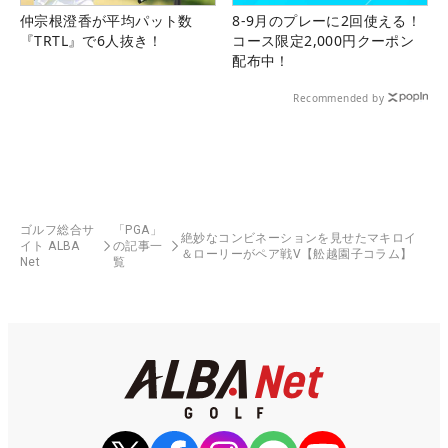
仲宗根澄香が平均パット数
8-9月のプレーに2回使える！
『TRTL』で6人抜き！
コース限定2,000円クーポン
配布中！
Recommended by
ゴルフ総合サ
「PGA」
絶妙なコンビネーションを見せたマキロイ
イト ALBA
の記事一
＆ローリーがペア戦V【舩越園子コラム】
Net
覧