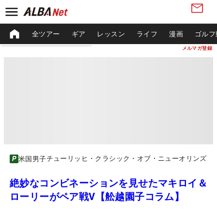
全ツアー
ギア
レッスン
ライフ
漫画
ゴルフ
メルマガ登録
チューリッヒ・クラシック・オブ・ニューオリンズ
米国男子
絶妙なコンビネーションを見せたマキロイ＆
ローリーがペア戦V【舩越園子コラム】