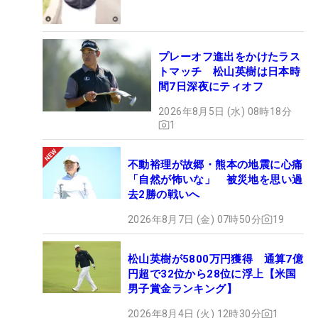
ツアーでも採り入れるべきだと提唱している。
そんなマキロイの主張を耳にして、「LIVEゴルフの
プレーオフ進出をかけたラス
派手なチーム戦は好きになれない」と眉をひそめる
トマッチ 松山英樹は日本時
間7日深夜にティオフ
人々は少なくない。だが、今大会でマキロイとロー
リーの厚い友情で結ばれた熱い戦いぶりを目にした
2026年8月5日 (水) 08時18分
1
結果、「こういうチーム戦なら悪くないかも」と心
を動かされたPGAツアーのファンは、きっと数多く
不動裕理が故郷・熊本の地震に心痛
いたのではないだろうか。
「自然が怖いな」 被災地を思い過
去2勝の戦いへ
文／舩越園子（ゴルフジャーナリスト）
2026年8月7日 (金) 07時50分
19
松山英樹が5800万円獲得 通算7億
円超で32位から28位に浮上【米国
男子賞金ランキング】
2026年8月4日 (火) 12時30分
1