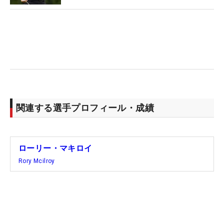
結ばれているこの2人なら、きっと優勝するだろう
と直感した。
最終日の終盤の2人の戦いぶりは、信頼し合ってい
るからこその絶妙なコンビネーションだった。16番
のバーディで首位に追いついたものの、17番はロー
リーのミスが響いてボギーを喫し、一歩後退。
関連する選手プロフィール・成績
「大丈夫。心配ない。18番で取ればいい」
すかさず、そう声をかけたマキロイにローリーも頷
ローリー・マキロイ
いた場面は、日ごろのPGAツアーでは目にすること
Rory Mcilroy
がないチーム戦ならではのシーンだった。そして2
人は、その言葉通り、18番でバーディを奪い、サド
ンデス・プレーオフへ。
マキロイはメジャー4勝を含む通算24勝で世界ラン