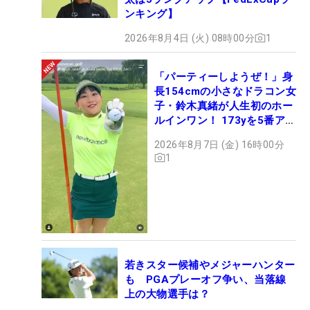
ンキング】
2026年8月4日 (火) 08時00分
1
「パーティーしようぜ！」身
長154cmの小さなドラコン女
子・鈴木真緒が人生初のホー
ルインワン！ 173yを5番アイ
アンで会心のショット
2026年8月7日 (金) 16時00分
1
若きスター候補やメジャーハンター
も PGAプレーオフ争い、当落線
上の大物選手は？