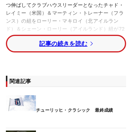
つ伸ばしてクラブハウスリーダーとなったチャド・
レイミー（米国）＆マーティン・トレーナー（フラ
ンス）の組をローリー・マキロイ（北アイルラン
ド）＆シェーン・ローリー（アイルランド）組が72
ホール目でとらえ、サドンデス・プレーオフへ突入
記事の続きを読む
した。
そして、プレーオフ1ホール目の18番（パー5）をパ
ーで収めたマキロイ＆ローリー組の勝利で幕を閉じ
た。
関連記事
今週、ニューオーリンズのギャラリーを沸かせたの
は、初日から最終日まで、マキロイとローリーだっ
た。
チューリッヒ・クラシック 最終成績
「ニューオーリンズに初めて来た」というマキロイ