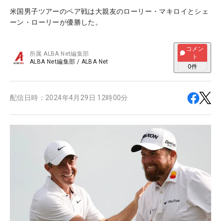
米国男子ツアーのペア戦は大親友のローリー・マキロイとシェ
ーン・ローリーが優勝した。
コメン
所属
ALBA Net編集部
ト
ALBA Net編集部
/
ALBA Net
0
件
配信日時：
2024年4月29日 12時00分