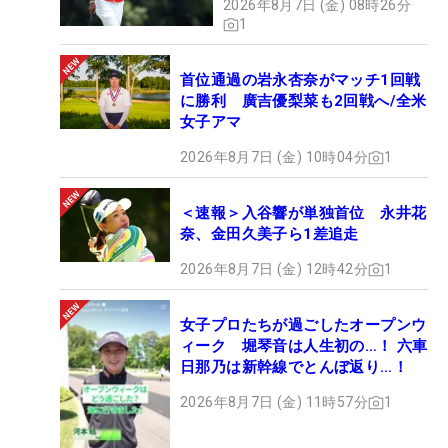
特徴ではあるが、ランキングや経験値の差が、とり
2026年8月7日 (金) 08時26分
1
わけプレーオフでは、これほど如実に表れたことに
は、あらためて「なるほど」と頷かされた。
首位通過の岩永杏奈がマッチ1回戦
に勝利 廣吉優梨菜も2回戦へ/全米
優勝が決まった直後のマキロイとローリーの無邪気
女子アマ
な喜び方は、眺めていた人々の笑顔を誘ったのでは
2026年8月7日 (金) 10時04分
1
ないだろうか。
＜速報＞入谷響が単独首位 永井花
「いやー、すごい、すごい。優勝できたのは、ボー
奈、金田久美子ら1差追走
ナスみたいなものだ」とマキロイが興奮気味に語る
2026年8月7日 (金) 12時42分
1
と、ローリーも「最高のパートナーに助けられ、最
高の1週間だ。あっはっはっ！」と、やはり興奮冷
女子プロたちが過ごしたオープンウ
めやらぬ様子だった。
ィーク 堀琴音は人生初の…！ 六車
日那乃は新幹線でとんぼ返り…！
かつてマキロイは“アンチ・LIVゴルフ”の急先鋒だっ
2026年8月7日 (金) 11時57分
1
たが、最近ではLIVの良さを口にするようになり、
同ツアーの競技フォーマットであるチーム戦をPGA