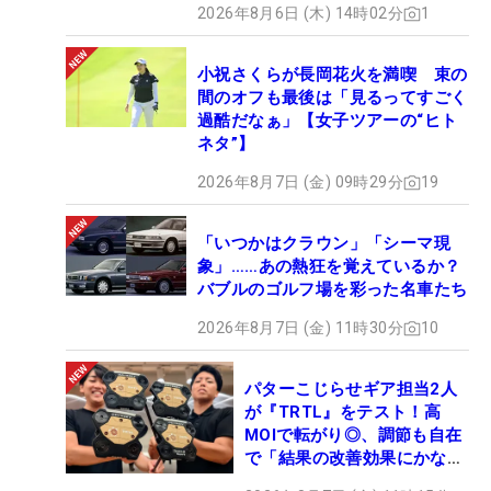
2026年8月6日 (木) 14時02分
1
小祝さくらが長岡花火を満喫 束の
間のオフも最後は「見るってすごく
過酷だなぁ」【女子ツアーの“ヒト
ネタ”】
2026年8月7日 (金) 09時29分
19
「いつかはクラウン」「シーマ現
象」……あの熱狂を覚えているか？
バブルのゴルフ場を彩った名車たち
2026年8月7日 (金) 11時30分
10
パターこじらせギア担当2人
が『TRTL』をテスト！高
MOIで転がり◎、調節も自在
で「結果の改善効果にかなり
の意外性」