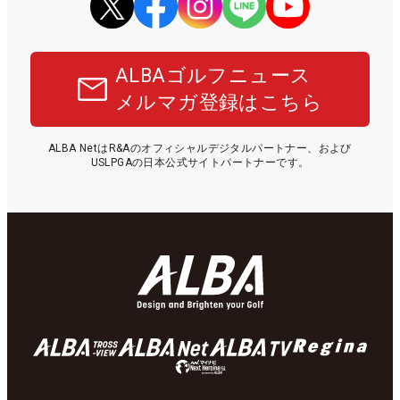
ALBAゴルフニュース
メルマガ登録はこちら
ALBA NetはR&Aのオフィシャルデジタルパートナー、および
USLPGAの日本公式サイトパートナーです。