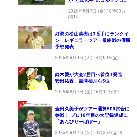
が“ど真ん中”のゴルフシュー
ズだった
2026年8月7日 (金) 10時00分
14
好調の松山英樹は3番手にランクイ
ン レギュラーツアー最終戦の優勝
予想発表
2026年8月4日 (火) 14時00分
1
鈴木愛が大会2勝目へ首位T発進
安田祐香、吉澤柚月ら5位
2026年8月7日 (金) 16時14分
1
金田久美子がツアー通算500試合に
参戦！ プロ18年目の大記録達成に
「あんびりーばぼー」
2026年8月7日 (金) 11時25分
19