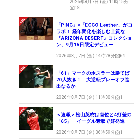
2026年8月7日 (金) 11時15分
18
「PING」×「ECCO Leather」がコ
ラボ！ 経年変化を楽しむ上質な
『ARIZONA DESERT』コレクショ
ン、9月15日限定デビュー
2026年8月7日 (金) 14時28分
64
「61」マークのホスラーは勝てば
70人抜き！ 大逆転プレーオフ進
出なるか
2026年8月7日 (金) 11時30分
1
＜速報＞松山英樹は首位と4打差の
「65」 イーグル奪取で好発進
2026年8月7日 (金) 06時59分
1