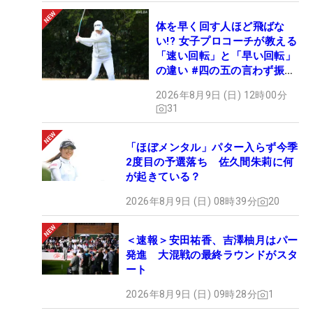
体を早く回す人ほど飛ばな
い!? 女子プロコーチが教える
「速い回転」と「早い回転」
の違い #四の五の言わず振り
氣れ
2026年8月9日 (日) 12時00分
31
「ほぼメンタル」パター入らず今季
2度目の予選落ち 佐久間朱莉に何
が起きている？
2026年8月9日 (日) 08時39分
20
＜速報＞安田祐香、吉澤柚月はパー
発進 大混戦の最終ラウンドがスタ
ート
2026年8月9日 (日) 09時28分
1