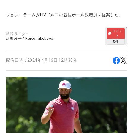
ジョン・ラームがLIVゴルフの競技ホール数増加を提案した。
コメン
所属
ライター
ト
武川 玲子
/
Reiko Takekawa
0
件
配信日時：
2024年4月16日 12時30分