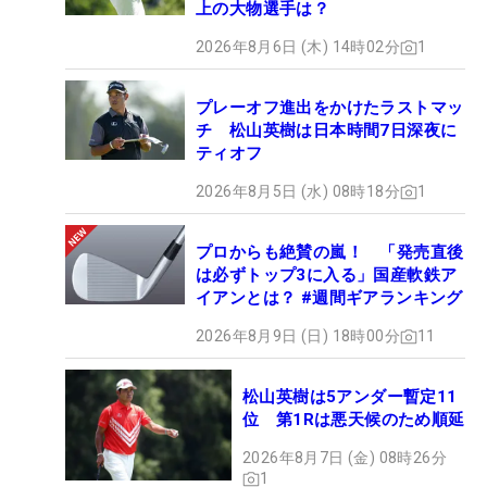
上の大物選手は？
2026年8月6日 (木) 14時02分
1
プレーオフ進出をかけたラストマッ
チ 松山英樹は日本時間7日深夜に
ティオフ
2026年8月5日 (水) 08時18分
1
プロからも絶賛の嵐！ 「発売直後
は必ずトップ3に入る」国産軟鉄ア
イアンとは？ #週間ギアランキング
2026年8月9日 (日) 18時00分
11
松山英樹は5アンダー暫定11
位 第1Rは悪天候のため順延
2026年8月7日 (金) 08時26分
1