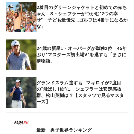
い」とした。LIVゴルフは54ホール大会で予選落ち
2着目のグリーンジャケットと初めての赤ち
がないことを理由に世界ランキングのポイント付与
ゃん S・シェフラーがつかむ“2つの幸
が却下され、3月にはLIVゴルフが申請を取り下げて
せ”「子ども最優先…ゴルフは4番手になるか
いる。
な」
しかしポイントを得られないことでLIVゴルフの多
24歳の新星L・オーバーグが単独2位 45年
くの選手は世界ランキングが大きく降下し、今年の
ぶり“マスターズ初出場V”を逃すも「まさに
マスターズに出場したのは13名で、昨年の18名から
夢物語」
5名減となった。ラームやブルックス・ケプカ（米
国）、キャメロン・スミス（オーストラリア）など
のメジャーチャンピオンは出場可だが、そうでない
グランドスラム逃すも…マキロイが2度目
の“飛ばし1位”に シェフラーは安定感抜
選手はポイント獲得のためDPワールド（欧州）ツア
群、松山英樹は？【スタッツで見るマスタ
ーやアジアンツアーを転戦しているのが現状だ。
ーズ】
またマスターズをトータル8オーバー・43位で終え
たフィル・ミケルソン（米国）はプレー終了後に
最新 男子世界ランキング
「もしLIVゴルフが72ホール大会になっても驚かな