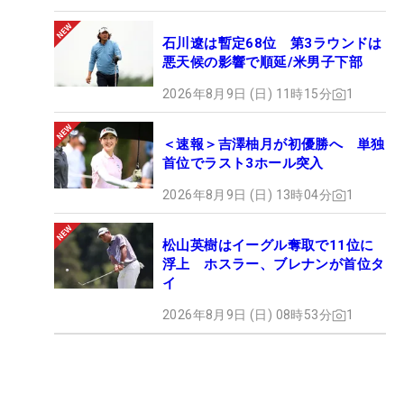
石川遼は暫定68位 第3ラウンドは
悪天候の影響で順延/米男子下部
2026年8月9日 (日) 11時15分
1
＜速報＞吉澤柚月が初優勝へ 単独
首位でラスト3ホール突入
2026年8月9日 (日) 13時04分
1
松山英樹はイーグル奪取で11位に
浮上 ホスラー、ブレナンが首位タ
イ
2026年8月9日 (日) 08時53分
1