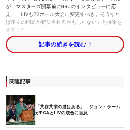
が、マスターズ開幕前にBBCのインタビューに応
え、「LIVも72ホール大会に変更すべき。そうすれ
ば多くの問題が解決されるかもしれない」と持論を
展開した。
記事の続きを読む
ラームは3億5000万ドル（約530億円）で、複数年
数と言われる契約金でサウジアラビアの政府系ファ
ンドが支援するLIVゴルフに移籍。そもそもLIVゴル
フは「54ホール大会でショットガンスタート、予選
落ちなし」というのがウリだったはず。しかしラー
関連記事
ムは「もっと伝統的なゴルフトーナメントに近づい
たほうがいい。他にもLIVゴルフがもっと良くてき
る点がある」と語った。
「共存共栄の道はある」 ジョン・ラーム
がPGAとLIVの統合に言及
「それはぼく一人の意見なのかもしれないけれど、
でも当然ぼくは72ホール大会に戻ることはかまわな