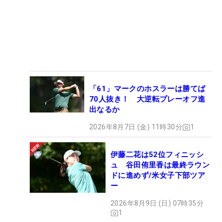
「61」マークのホスラーは勝てば
70人抜き！ 大逆転プレーオフ進
出なるか
2026年8月7日 (金) 11時30分
1
伊藤二花は52位フィニッシ
ュ 谷田侑里香は最終ラウン
ドに進めず/米女子下部ツア
ー
2026年8月9日 (日) 07時35分
1