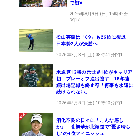
で初V
2026年8月9日 (日) 16時42分
17
松山英樹は「69」も26位に後退
日本勢2人が決勝へ
2026年8月8日 (土) 08時41分
1
米通算13勝の元世界1位がキャリア
初、プレーオフ進出逃す 18年連
続出場記録も終止符「何事も永遠に
続けられない」
2026年8月8日 (土) 10時00分
1
消化不良の日々に「こんな感じ
か」 菅楓華が北海道で“憂さ晴ら
し”の4位フィニッシュ