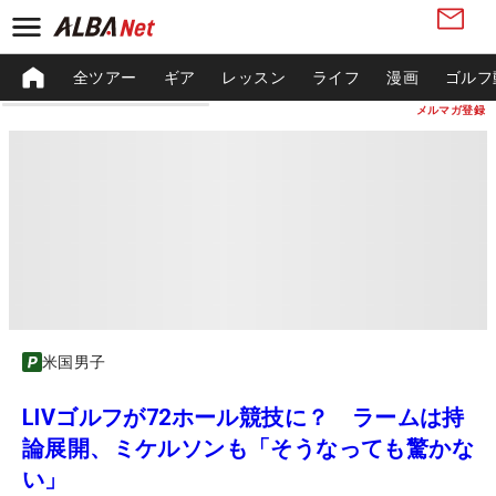
全ツアー
ギア
レッスン
ライフ
漫画
ゴルフ
メルマガ登録
米国男子
LIVゴルフが72ホール競技に？ ラームは持
論展開、ミケルソンも「そうなっても驚かな
い」