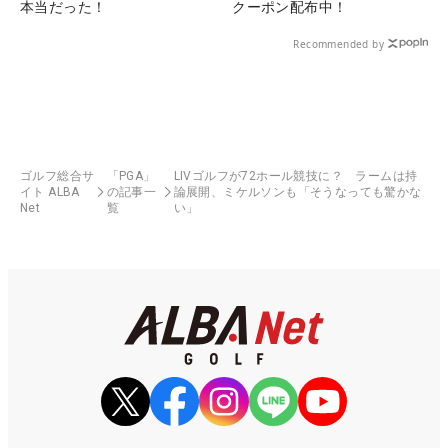
本当だった！
クーポン配布中！
Recommended by
ゴルフ総合サ
「PGA」
LIVゴルフが72ホール競技に？ ラームは持
イト ALBA
の記事一
論展開、ミケルソンも「そうなっても驚かな
Net
覧
い」