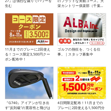
27』は強烈な蹴りでパワーを
のフラットな美観コース。大
生む
栄カントリー俱楽部（千葉
県）
11月までのプレーに2回使え
ゴルフの熱狂を、つくる仕
る！コース限定3,500円クー
事。｜スタッフ募集中
ポン配布中！
『G740』アイアンが引き出
4日間限定配布！11月までの
す“反則級”の寛容性と飛びは
プレーに2回使える1,500円分