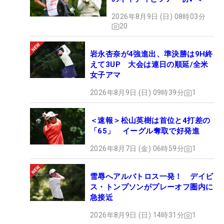
2026年8月9日 (日) 08時03分
20
岩永杏奈が4強進出、準決勝は9H終
えて3UP 大会は連日の順延/全米
女子アマ
2026年8月9日 (日) 09時39分
1
＜速報＞松山英樹は首位と4打差の
「65」 イーグル奪取で好発進
2026年8月7日 (金) 06時59分
1
雪辱へアルバトロス一発！ デイビ
ス・トンプソンがプレーオフ圏内に
急接近
2026年8月9日 (日) 14時31分
1