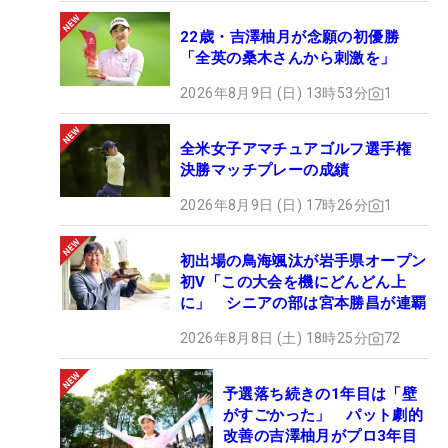
22歳・吉澤柚月が念願の初優勝
「全英の桑木さんから刺激を」
2026年8月9日 (日) 13時53分
1
全米女子アマチュアゴルフ選手権
決勝マッチプレーの成績
2026年8月9日 (日) 17時26分
1
初出場の鳥海颯汰が岩手県オープン
初V「この大会を機にどんどん上
に」 シニアの部は宮本勝昌が連覇
2026年8月8日 (土) 18時25分
72
予選落ち続きの1年目は「壁
がすごかった」 パット劇的
改善の吉澤柚月がプロ3年目