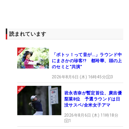
読まれています
「ボトッ！って音が…」ラウンド中
にまさかの珍客!? 都玲華、頭の上
のセミと“共演”
2026年8月6日 (木) 16時45分
3
岩永杏奈が暫定首位、廣吉優
梨菜8位 予選ラウンドは日
没サスペ/全米女子アマ
2026年8月6日 (木) 11時18分
1