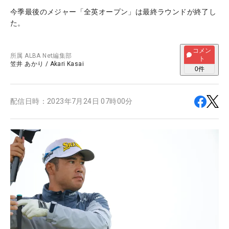
今季最後のメジャー「全英オープン」は最終ラウンドが終了し
た。
コメン
所属
ALBA Net編集部
ト
笠井 あかり
/
Akari Kasai
0
件
配信日時：
2023年7月24日 07時00分