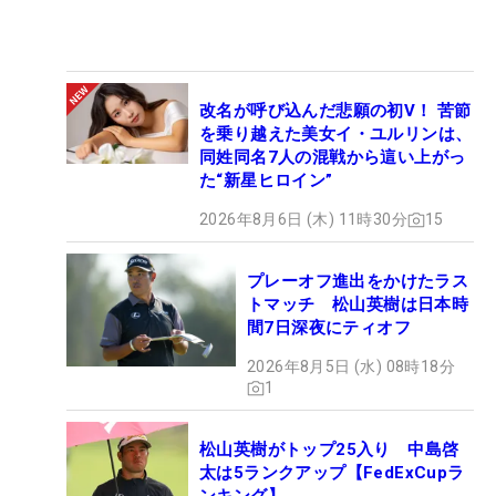
改名が呼び込んだ悲願の初V！ 苦節
を乗り越えた美女イ・ユルリンは、
同姓同名7人の混戦から這い上がっ
た“新星ヒロイン”
2026年8月6日 (木) 11時30分
15
プレーオフ進出をかけたラス
トマッチ 松山英樹は日本時
間7日深夜にティオフ
2026年8月5日 (水) 08時18分
1
松山英樹がトップ25入り 中島啓
太は5ランクアップ【FedExCupラ