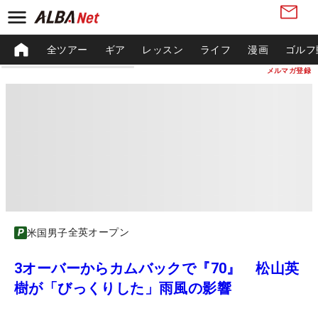
全ツアー
ギア
レッスン
ライフ
漫画
ゴルフ
メルマガ登録
全英オープン
米国男子
3オーバーからカムバックで『70』 松山英
樹が「びっくりした」雨風の影響