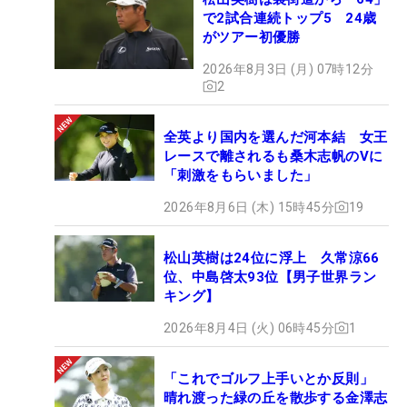
で2試合連続トップ5 24歳
がツアー初優勝
2026年8月3日 (月) 07時12分
2
全英より国内を選んだ河本結 女王
レースで離されるも桑木志帆のVに
「刺激をもらいました」
2026年8月6日 (木) 15時45分
19
松山英樹は24位に浮上 久常涼66
位、中島啓太93位【男子世界ラン
キング】
2026年8月4日 (火) 06時45分
1
「これでゴルフ上手いとか反則」
晴れ渡った緑の丘を散歩する金澤志