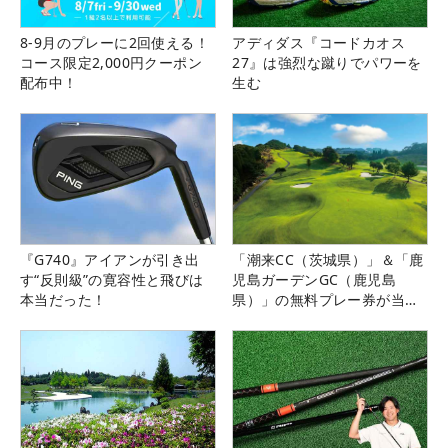
8-9月のプレーに2回使える！
アディダス『コードカオス
コース限定2,000円クーポン
27』は強烈な蹴りでパワーを
配布中！
生む
『G740』アイアンが引き出
「潮来CC（茨城県）」＆「鹿
す“反則級”の寛容性と飛びは
児島ガーデンGC（鹿児島
本当だった！
県）」の無料プレー券が当た
る！！