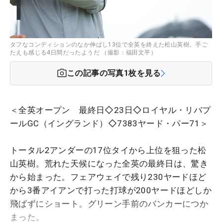
タフなコンディションのなか伸ばし13位で全英を終えた松山英樹。手ご
たえも感じる4日間だったようだ （撮影：福田文平）
この記事の写真
1
枚を見る
＜全英オープン 最終日◇23日◇ロイヤル・リバプ
ールGC（イングランド）◇7383ヤード・パー71＞
トータル2アンダーの17位タイから上位を狙った松
山英樹。荒れた天候になった全英の最終日は、驚き
から始まった。フェアウェイで残り230ヤードほど
から3番アイアンで打った打球が200ヤードほどしか
飛ばずにショート。グリーン手前のバンカーにつか
まった。