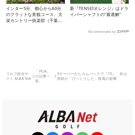
インター5分、都心から60分
新『TENSEIオレンジ』はドラ
のフラットな美観コース。大
イバーシャフトの“最適解”
栄カントリー俱楽部（千葉
県）
Recommended by
「PGA」
ゴルフ総合サ
3オーバーからカムバックで『70』 松山
の記事一
イト ALBA Net
英樹が「びっくりした」雨風の影響
覧