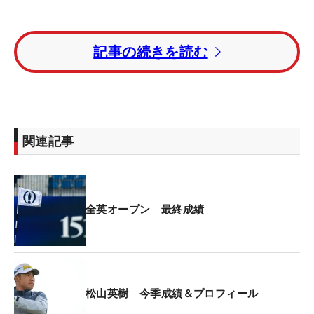
「計算して打っていたけど、ちょっとびっくりし
記事の続きを読む
た」と、雨と風の影響は想像を大きく超えていた。
パーをセーブすることはできたが、先に来たのは2
打目がポットバンカーに入った4番パー4でのダブル
ボギー。そして7番も落とし、この時点でトータル1
オーバーまで後退と、イーブンのラインを越えてし
関連記事
まった。
それでも、「久々にああいうスタートを切っても、
（集中力は）切れることなくできてよかった」と、
全英オープン 最終成績
難コンディションを相手にしてもプレーに没頭。9
番で5メートルを決めてこの日初バーディを奪って
折り返すと、11番、12番では連続バーディ。16番
では残り208ヤードのラフから「その場のノリと勢
松山英樹 今季成績＆プロフィール
いでいった」とピンに絡め、4つ目のバーディを刻