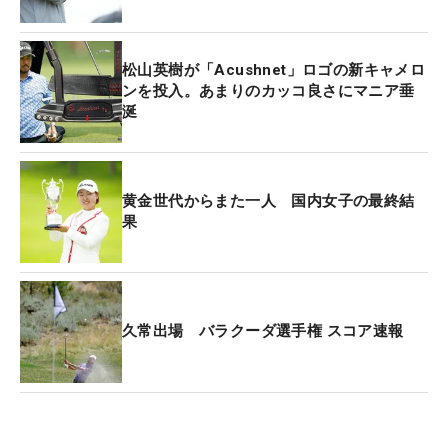
んだ。
出だしでつまづいたものの、結果は「70」のアンダ
松山英樹が「Acushnet」ロゴの新キャメロ
ースコア。トータル3アンダーは13位タイと、順位
ンを投入。あまりのカッコ良さにマニア垂
涎
もスタート時からわずかにアップして今季メジャー
最終戦を終えた。開幕時点でのポイントレースは56
位で、成績だけを見れば、好調とは言い難い状況の
今シーズン。全英でのトップ10入りはわずかに逃し
黄金世代からまた一人 国内女子の最終結
果
たが、「ずっとうまくできていなかったなか、ひさ
びさに上位にいけそうな雰囲気があるゴルフができ
たので、良かったなと思います」と4日間を評す
る。
久常出場 バラクーダ選手権 スコア速報
2日目の12番セカンド以降気にしていた左腕あたり
も、最終日は気にする素振りは見られず。体調につ
いては「来週からまだ続くので、痛みなくできれば
いいなと思う」と話すのみに留めたが、最終戦出場