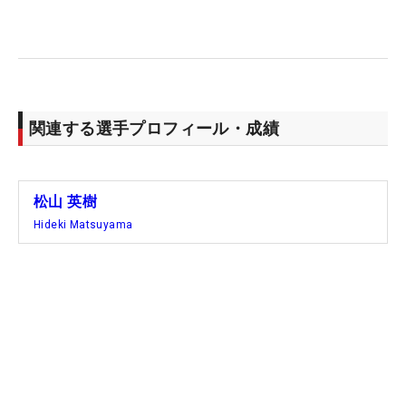
へ向けた“連戦”も控えている。来週はすぐに、米国
男子ツアー「3Mオープン」に出場。自身9度目の全
英を後にし、米ミネソタ州へと向かう。（文・笠井
あかり）
関連する選手プロフィール・成績
松山 英樹
Hideki Matsuyama