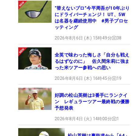
“替えないプロ”今平周吾が10年ぶり
にドライバーチェンジ！ UT、5W
は名器を継続使用中 #男子プロセ
ッティング
2026年8月6日 (木) 15時49分
38
全英で味わった悔しさ「自分も戦え
るはずなのに」 佐久間朱莉に強ま
った米ツアー参戦への思い
2026年8月6日 (木) 16時45分
19
好調の松山英樹は3番手にランクイ
ン レギュラーツアー最終戦の優勝
予想発表
2026年8月4日 (火) 14時00分
1
松山英樹は裏街道から「64」