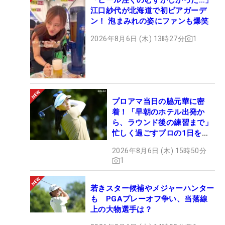
江口紗代が北海道で初ビアガーデ
ン！ 泡まみれの姿にファンも爆笑
2026年8月6日 (木) 13時27分
1
プロアマ当日の脇元華に密
着！「早朝のホテル出発か
ら、ラウンド後の練習まで」
忙しく過ごすプロの1日を公
開
2026年8月6日 (木) 15時50分
1
若きスター候補やメジャーハンター
も PGAプレーオフ争い、当落線
上の大物選手は？