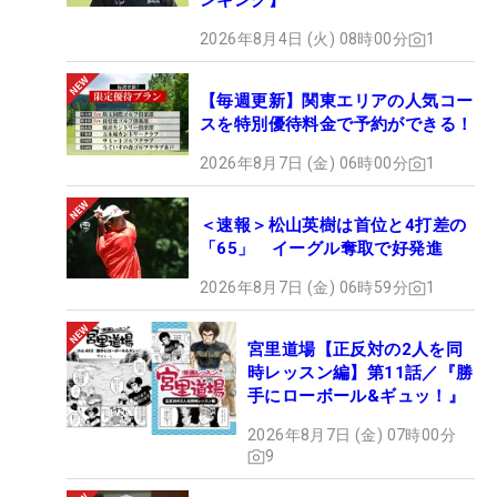
ンキング】
2026年8月4日 (火) 08時00分
1
【毎週更新】関東エリアの人気コー
スを特別優待料金で予約ができる！
2026年8月7日 (金) 06時00分
1
＜速報＞松山英樹は首位と4打差の
「65」 イーグル奪取で好発進
2026年8月7日 (金) 06時59分
1
宮里道場【正反対の2人を同
時レッスン編】第11話／『勝
手にローボール&ギュッ！』
2026年8月7日 (金) 07時00分
9