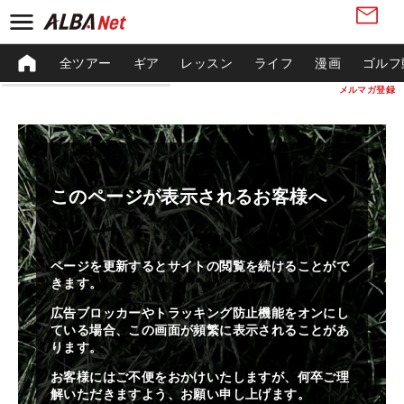
全ツアー
ギア
レッスン
ライフ
漫画
ゴルフ
メルマガ登録
このページが表示されるお客様へ
ページを更新するとサイトの閲覧を続けることがで
きます。
広告ブロッカーやトラッキング防止機能をオンにし
ている場合、この画面が頻繁に表示されることがあ
ります。
お客様にはご不便をおかけいたしますが、何卒ご理
解いただきますよう、お願い申し上げます。