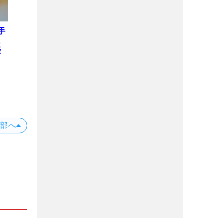
手
ュ
優
上部へ