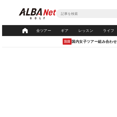
全ツアー
ギア
レッスン
ライフ
国内女子ツアー組み合わせ
注目