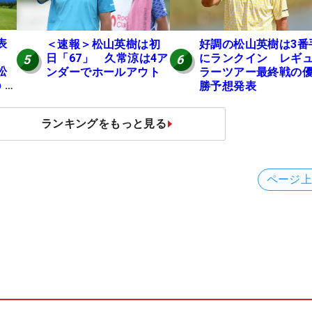
表
＜速報＞松山英樹は初
好調の松山英樹は3番
日「67」 久常涼は4ア
にランクイン レギ
5
6
松
ンダーでホールアウト
ラーツアー最終戦の
p 米
勝予想発表
ュ
ランキングをもっと見る
ページ