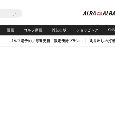
漫画
ゴルフ動画
雑誌出版
ショッピング
SN
ゴルフ場予約／毎週更新！限定優待プラン
削り出しの打