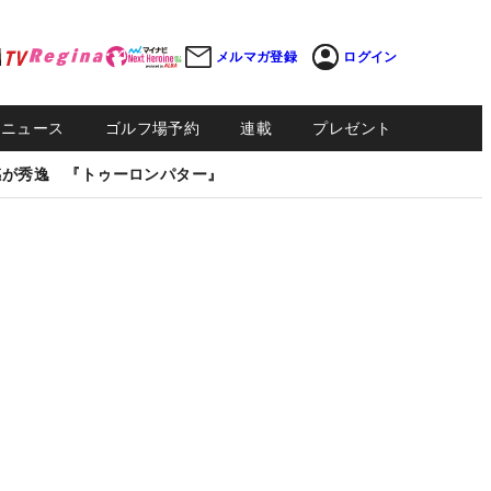
メルマガ登録
ログイン
Sニュース
ゴルフ場予約
連載
プレゼント
感が秀逸 『トゥーロンパター』