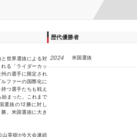
歴代優勝者
2024
米国選抜
抜と世界選抜による対
される「ライダーカッ
欧州の選手に限定され
ゴルファーの国際化に
を持つ選手たちも戦え
から始まった。これまで
国選抜の12勝に対し
１勝。米国選抜に大き
松山英樹が6大会連続