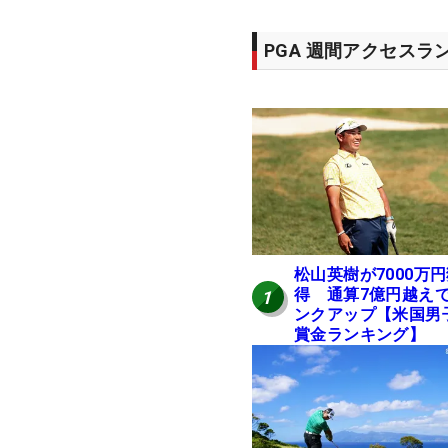
PGA 週間アクセスラ
松山英樹が7000万
得 通算7億円越え
1
ンクアップ【米国男
賞金ランキング】