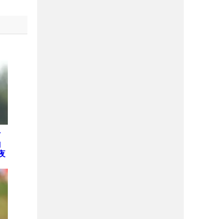
け
山
夜