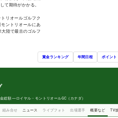
として期待がかかる。
ントリオールゴルフク
州モントリオールにあ
北米大陸で最古のゴルフ
賞金ランキング
年間日程
ポイント
プ
金総額
―
ロイヤル・モントリオールGC（カナダ）
組み合せ
ニュース
ライブフォト
出場選手
概要など
TV