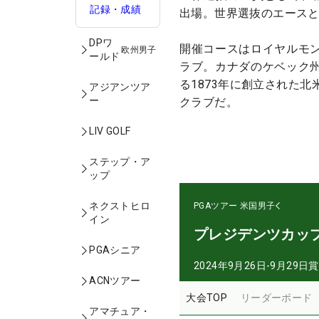
記録・成績
出場。世界選抜のエース
DPワ
開催コースはロイヤルモ
欧州男子
ールド
ラブ。カナダのケベック
る1873年に創立された
アジアンツア
ー
クラブだ。
LIV GOLF
ステップ・ア
ップ
ネクストヒロ
PGAツアー
米国男子
イン
プレジデンツカッ
PGAシニア
2024年9月26日-9月29日
賞
ACNツアー
大会TOP
リーダーボード
アマチュア・