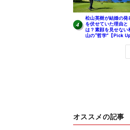
松山英樹が結婚の発
を伏せていた理由と
4
は？素顔を見せない
山の“哲学”【Pick U
国男子ツアー十大ニ
ース】
オススメの記事