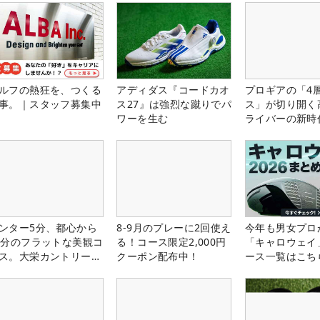
ルフの熱狂を、つくる
アディダス『コードカオ
プロギアの「4
事。｜スタッフ募集中
ス27』は強烈な蹴りでパ
ス」が切り開く
ワーを生む
ライバーの新時
ンター5分、都心から
8-9月のプレーに2回使え
今年も男女プロ
0分のフラットな美観コ
る！コース限定2,000円
「キャロウェイ
ス。大栄カントリー俱
クーポン配布中！
ース一覧はこち
部（千葉県）