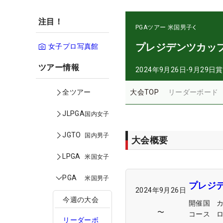
注目！
PGAツアー
米国男子
プレジデンツカッ
女子プロ写真館
ツアー情報
2024年9月26日-9月29日
賞
大会TOP
リーダーボード
全ツアー
JLPGA
国内女子
JGTO
国内男子
大会概要
LPGA
米国女子
PGA
米国男子
プレジ
2024年9月26日
今週の大会
開催国
〜
コース
リーダーボ