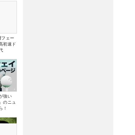
層フェー
高初速ド
代
が強い
」のニュ
ら！