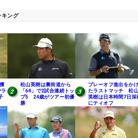
ンキング
円獲
松山英樹は裏街道から
プレーオフ進出をか
でラ
「64」で2試合連続トッ
たラストマッチ 松
2
3
子
プ5 24歳がツアー初優
英樹は日本時間7日深
勝
にティオフ