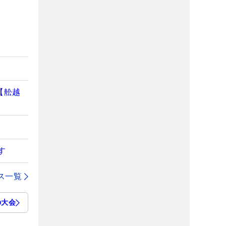
【舩越
す
ス一覧
の大会