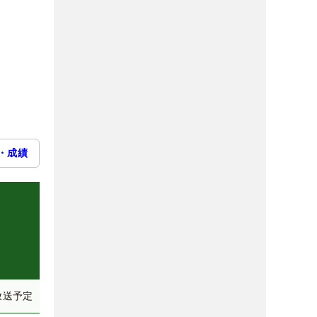
・成績
放送予定