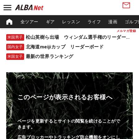
全ツアー
ギア
レッスン
ライフ
漫画
ゴルフ
メルマガ登録
松山英樹ら出場 ウィンダム選手権のリーダーボード
米国男子
北海道meijiカップ リーダーボード
国内女子
最新の世界ランキング
米国女子
このページが表示されるお客様へ
ページを更新するとサイトの閲覧を続けることがで
きます。
広告ブロッカーやトラッキング防止機能をオンにし