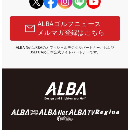
ALBAゴルフニュース
メルマガ登録はこちら
ALBA NetはR&Aのオフィシャルデジタルパートナー、および
USLPGAの日本公式サイトパートナーです。