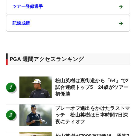
→
ツアー登録選手
→
記録成績
PGA 週間アクセスランキング
松山英樹は裏街道から「64」で2
1
試合連続トップ5 24歳がツアー
初優勝
プレーオフ進出をかけたラストマ
2
ッチ 松山英樹は日本時間7日深
夜にティオフ