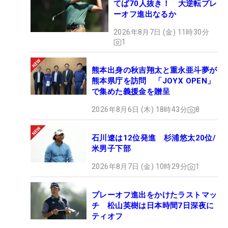
てば70人抜き！ 大逆転プレ
ーオフ進出なるか
2026年8月7日 (金) 11時30分
1
熊本出身の秋吉翔太と重永亜斗夢が
熊本県庁を訪問 「JOYX OPEN」
で集めた義援金を贈呈
2026年8月6日 (木) 18時43分
8
石川遼は12位発進 杉浦悠太20位/
米男子下部
2026年8月7日 (金) 10時29分
1
プレーオフ進出をかけたラストマッ
チ 松山英樹は日本時間7日深夜に
ティオフ