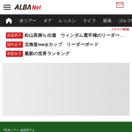
全ツアー
ギア
レッスン
ライフ
漫画
ゴルフ
メルマガ登録
松山英樹ら出場 ウィンダム選手権のリーダーボード
米国男子
北海道meijiカップ リーダーボード
国内女子
最新の世界ランキング
米国女子
PGAツアー
米国男子