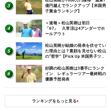
松山英樹が7000万円獲得 通算7
3
億円越えでランクアップ【米国男
子賞金ランキング】
＜速報＞松山英樹は初日
4
「67」 久常涼は4アンダーでホ
ールアウト
松山英樹が結婚の発表を伏せてい
5
た理由とは？素顔を見せない松山
の“哲学”【Pick Up 米国男子ツア
ー十大ニュース】
好調の松山英樹は3番手にランク
6
イン レギュラーツアー最終戦の
優勝予想発表
ランキングをもっと見る