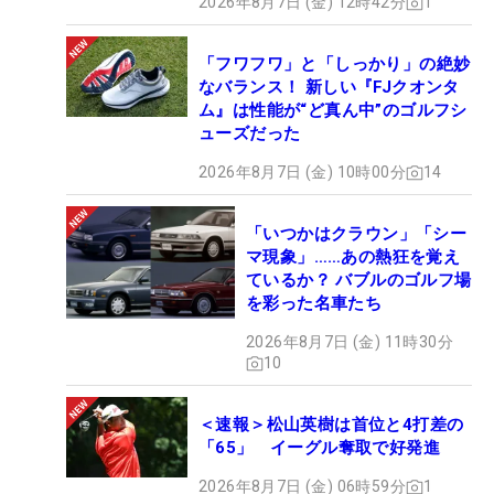
2026年8月7日 (金) 12時42分
1
「フワフワ」と「しっかり」の絶妙
なバランス！ 新しい『FJクオンタ
ム』は性能が“ど真ん中”のゴルフシ
ューズだった
2026年8月7日 (金) 10時00分
14
「いつかはクラウン」「シー
マ現象」……あの熱狂を覚え
ているか？ バブルのゴルフ場
を彩った名車たち
2026年8月7日 (金) 11時30分
10
＜速報＞松山英樹は首位と4打差の
「65」 イーグル奪取で好発進
2026年8月7日 (金) 06時59分
1