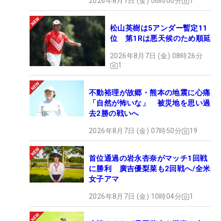
2026年8月7日 (金) 06時00分
1
松山英樹は5アンダー暫定11
位 第1Rは悪天候のため順延
2026年8月7日 (金) 08時26分
1
不動裕理が故郷・熊本の地震に心痛
「自然が怖いな」 被災地を思い過
去2勝の戦いへ
2026年8月7日 (金) 07時50分
19
首位通過の岩永杏奈がマッチ1回戦
に勝利 廣吉優梨菜も2回戦へ/全米
女子アマ
2026年8月7日 (金) 10時04分
1