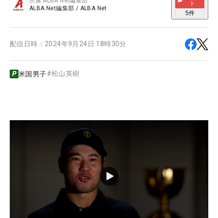
所属
ALBA Net編集部
ト
ALBA Net編集部
/
ALBA Net
5
件
配信日時：
2024年9月24日 18時30分
#
松山英樹
米国男子