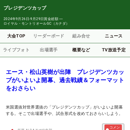
プレジデンツカップ
2024年9月26日-9月29日
賞金総額
―
ロイヤル・モントリオールGC（カナダ）
大会TOP
リーダーボード
組み合せ
ニュース
ライブフォト
出場選手
概要など
TV放送予定
エース・松山英樹が出陣 プレジデンツカッ
プがいよいよ開幕、過去戦績＆フォーマット
をおさらい
米国選抜対世界選抜の「プレジデンツカップ」がいよいよ開幕
する。そこで出場選手や、試合形式を改めておさらいしよう。
コメン