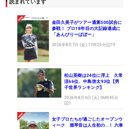
読まれています
金田久美子がツアー通算500試合に
参戦！ プロ18年目の大記録達成に
「あんびりーばぼー」
2026年8月7日 (金) 11時25分
19
松山英樹は24位に浮上 久常
涼66位、中島啓太93位【男
子世界ランキング】
2026年8月4日 (火) 06時45分
1
女子プロたちが過ごしたオープンウ
ィーク 堀琴音は人生初の…！ 六車