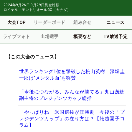
2024年9月26日-9月29日
賞金総額
―
ロイヤル・モントリオールGC（カナダ）
大会TOP
リーダーボード
組み合せ
ニュース
ライブフォト
出場選手
概要など
TV放送予定
【この大会のニュース】
世界ランキング1位を撃破した松山英樹 深堀圭
一郎は“メンタル面”を称賛
「今後につながる、みんなが勝てる」丸山茂樹
副主将のプレジデンツカップ総括
「やっぱりね」米国選抜が圧勝劇 今後の「プ
レジデンツカップ」の在り方は？【舩越園子コ
ラム】