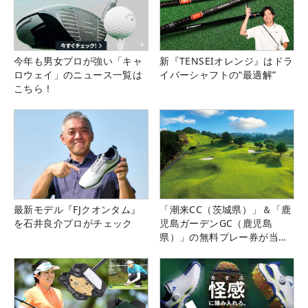
今年も男女プロが強い「キャ
新『TENSEIオレンジ』はドラ
ロウェイ」のニュース一覧は
イバーシャフトの“最適解”
こちら！
最新モデル『FJクオンタム』
「潮来CC（茨城県）」＆「鹿
を石井良介プロがチェック
児島ガーデンGC（鹿児島
県）」の無料プレー券が当た
る！！