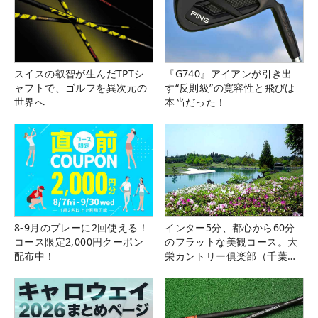
スイスの叡智が生んだTPTシ
『G740』アイアンが引き出
ャフトで、ゴルフを異次元の
す“反則級”の寛容性と飛びは
世界へ
本当だった！
8-9月のプレーに2回使える！
インター5分、都心から60分
コース限定2,000円クーポン
のフラットな美観コース。大
配布中！
栄カントリー俱楽部（千葉
県）