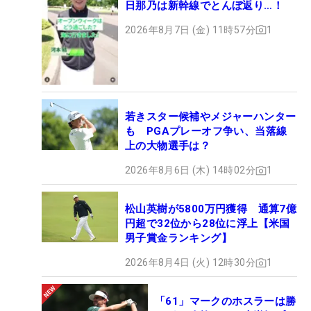
日那乃は新幹線でとんぼ返り…！
2026年8月7日 (金) 11時57分
1
若きスター候補やメジャーハンター
も PGAプレーオフ争い、当落線
上の大物選手は？
2026年8月6日 (木) 14時02分
1
松山英樹が5800万円獲得 通算7億
円超で32位から28位に浮上【米国
男子賞金ランキング】
2026年8月4日 (火) 12時30分
1
「61」マークのホスラーは勝