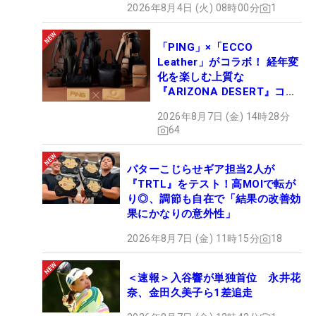
2026年8月4日 (火) 08時00分
1
「PING」×「ECCO
Leather」がコラボ！ 経年変
化を楽しむ上質な
『ARIZONA DESERT』コレ
クション、9月15日限定デビ
2026年8月7日 (金) 14時28分
ュー
64
パターこじらせギア担当2人が
『TRTL』をテスト！高MOIで転が
り◎、調節も自在で「結果の改善効
果にかなりの意外性」
2026年8月7日 (金) 11時15分
18
＜速報＞入谷響が単独首位 永井花
奈、金田久美子ら1差追走