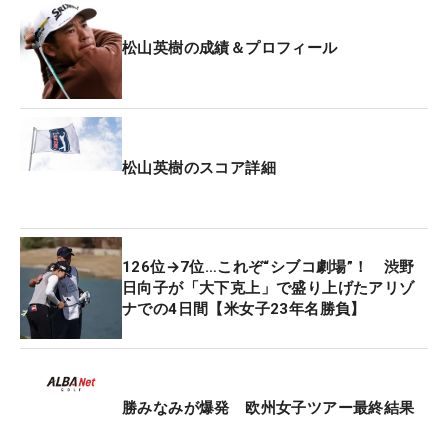
ホールアウト。後続が追いつけずに、2年ぶりの勝
利を決めた。
松山英樹の成績＆プロフィール
松山は同じくウッズがホストを務める2016年の「ヒ
ーロー・ワールドチャレンジ」でも勝利している。
松山英樹のスコア詳細
126位→7位…これぞ“シブコ劇場”！ 渋野
日向子が「大下克上」で盛り上げたアリゾ
ナでの4日間【米女子23年名勝負】
勝みなみが爆発 欧州女子ツアー最終結果