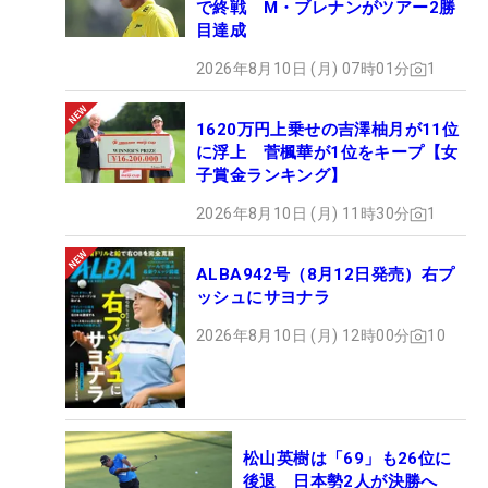
で終戦 M・ブレナンがツアー2勝
目達成
2026年8月10日 (月) 07時01分
1
1620万円上乗せの吉澤柚月が11位
に浮上 菅楓華が1位をキープ【女
子賞金ランキング】
2026年8月10日 (月) 11時30分
1
ALBA942号（8月12日発売）右プ
ッシュにサヨナラ
2026年8月10日 (月) 12時00分
10
松山英樹は「69」も26位に
後退 日本勢2人が決勝へ