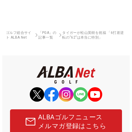
ゴルフ総合サイ
「PGA」の
タイガーが松山英樹を祝福 「6打差逆
ト ALBA Net
記事一覧
転の“62”は本当に特別」
ALBAゴルフニュース
メルマガ登録はこちら