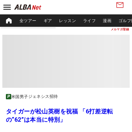
全ツアー
ギア
レッスン
ライフ
漫画
ゴルフ
メルマガ登録
ジェネシス招待
米国男子
タイガーが松山英樹を祝福 「6打差逆転
の“62”は本当に特別」