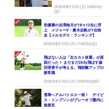
2026年8月10日 (月) 16時00分
1
初優勝の吉澤柚月が18→12位に浮
上 メジャーV・桑木志帆が1位独
走【メルセデス・ランキング】
2026年8月10日 (月) 11時00分
1
飛ばない人は「左カカト体重」が原
因だった！ まだまだ260y飛ばす森
田理香子が考える、飛距離アップの
新常識
2026年8月10日 (月) 12時00分
67
雪辱へアルバトロス一発！ デイビ
ス・トンプソンがプレーオフ圏内に
急接近