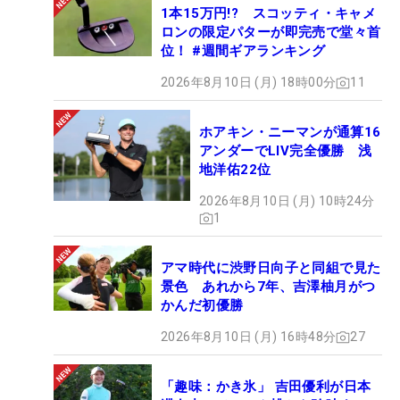
1本15万円!? スコッティ・キャメ
ロンの限定パターが即完売で堂々首
位！ #週間ギアランキング
2026年8月10日 (月) 18時00分
11
ホアキン・ニーマンが通算16
アンダーでLIV完全優勝 浅
地洋佑22位
2026年8月10日 (月) 10時24分
1
アマ時代に渋野日向子と同組で見た
景色 あれから7年、吉澤柚月がつ
かんだ初優勝
2026年8月10日 (月) 16時48分
27
「趣味：かき氷」 吉田優利が日本