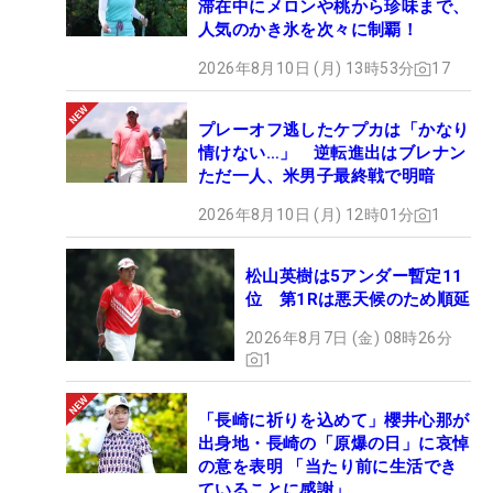
滞在中にメロンや桃から珍味まで、
人気のかき氷を次々に制覇！
2026年8月10日 (月) 13時53分
17
プレーオフ逃したケプカは「かなり
情けない…」 逆転進出はブレナン
ただ一人、米男子最終戦で明暗
2026年8月10日 (月) 12時01分
1
松山英樹は5アンダー暫定11
位 第1Rは悪天候のため順延
2026年8月7日 (金) 08時26分
1
「長崎に祈りを込めて」櫻井心那が
出身地・長崎の「原爆の日」に哀悼
の意を表明 「当たり前に生活でき
ていることに感謝」