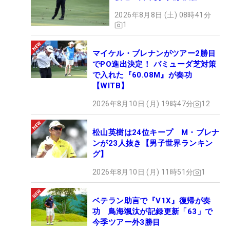
2026年8月8日 (土) 08時41分
1
マイケル・ブレナンがツアー2勝目
でPO進出決定！ バミューダ芝対策
で入れた『60.08M』が奏功
【WITB】
2026年8月10日 (月) 19時47分
12
松山英樹は24位キープ M・ブレナ
ンが23人抜き【男子世界ランキン
グ】
2026年8月10日 (月) 11時51分
1
ベテラン助言で『V1X』復帰が奏
功 鳥海颯汰が記録更新「63」で
今季ツアー外3勝目