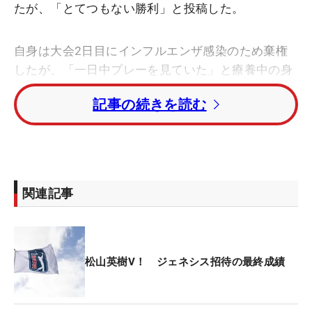
たが、「とてつもない勝利」と投稿した。
自身は大会2日目にインフルエンザ感染のため棄権
したが、「一日中プレーを見ていた」と療養中の身
でありながら、松山の歴史的な勝利を見届けた。
記事の続きを読む
同じ8勝で並んでいたK・J・チョイ（韓国）を抜
き、アジア勢最多となる通算9勝目。リビエラCCで
の大会最終ラウンド最少ストロークも更新となっ
た。「6打差から、記録を更新する“62”を出したこ
関連記事
とは本当に特別なこと」と称賛を惜しまない。
首位と6打差から出た松山は出だしから3連続バーデ
ィでスタートすると、折り返した10番からまたして
松山英樹V！ ジェネシス招待の最終成績
も3連続バーディを奪った。さらには15番からも3ホ
ール続けてバーディを奪取し、リードを保ったまま