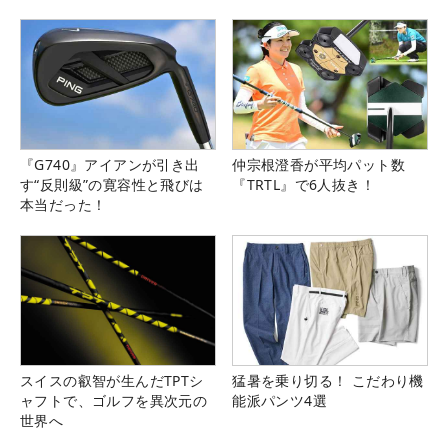
県）
『G740』アイアンが引き出
仲宗根澄香が平均パット数
す“反則級”の寛容性と飛びは
『TRTL』で6人抜き！
本当だった！
スイスの叡智が生んだTPTシ
猛暑を乗り切る！ こだわり機
ャフトで、ゴルフを異次元の
能派パンツ4選
世界へ