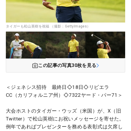
タイガーも松山英樹を祝福 （撮影：GettyImages）
この記事の写真
30
枚を見る
＜ジェネシス招待 最終日◇18日◇リビエラ
CC（カリフォルニア州）◇7322ヤード・パー71＞
大会ホストのタイガー・ウッズ（米国）が、X（旧
Twitter）で松山英樹にお祝いメッセージを寄せた。
例年であればプレゼンターを務める表彰式は欠席し