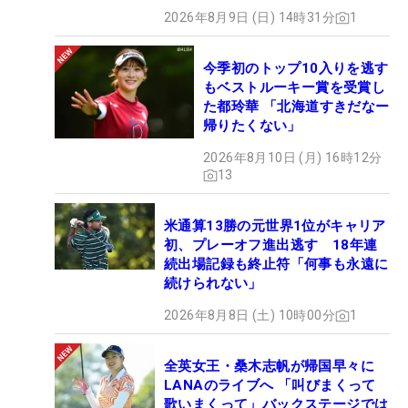
2026年8月9日 (日) 14時31分
1
今季初のトップ10入りを逃す
もベストルーキー賞を受賞し
た都玲華 「北海道すきだなー
帰りたくない」
2026年8月10日 (月) 16時12分
13
米通算13勝の元世界1位がキャリア
初、プレーオフ進出逃す 18年連
続出場記録も終止符「何事も永遠に
続けられない」
2026年8月8日 (土) 10時00分
1
全英女王・桑木志帆が帰国早々に
LANAのライブへ 「叫びまくって
歌いまくって」バックステージでは