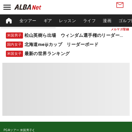
全ツアー
ギア
レッスン
ライフ
漫画
ゴルフ
メルマガ登録
松山英樹ら出場 ウィンダム選手権のリーダーボード
米国男子
北海道meijiカップ リーダーボード
国内女子
最新の世界ランキング
米国女子
PGAツアー
米国男子