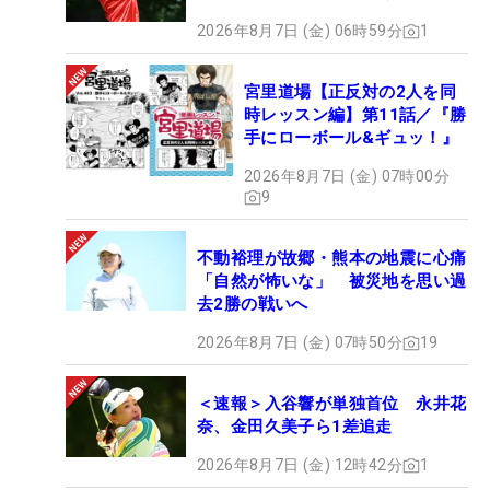
2026年8月7日 (金) 06時59分
1
宮里道場【正反対の2人を同
時レッスン編】第11話／『勝
手にローボール&ギュッ！』
2026年8月7日 (金) 07時00分
9
不動裕理が故郷・熊本の地震に心痛
「自然が怖いな」 被災地を思い過
去2勝の戦いへ
2026年8月7日 (金) 07時50分
19
＜速報＞入谷響が単独首位 永井花
奈、金田久美子ら1差追走
2026年8月7日 (金) 12時42分
1