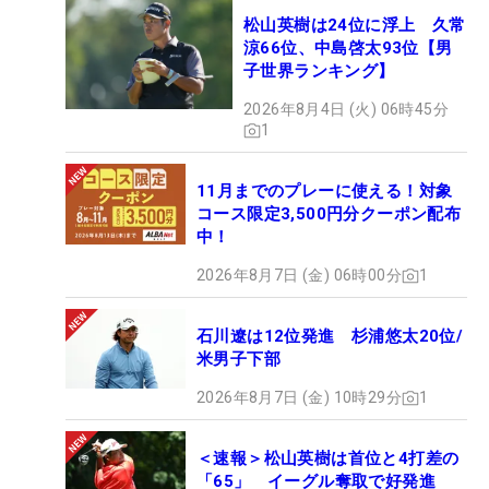
松山英樹は24位に浮上 久常
涼66位、中島啓太93位【男
子世界ランキング】
2026年8月4日 (火) 06時45分
1
11月までのプレーに使える！対象
コース限定3,500円分クーポン配布
中！
2026年8月7日 (金) 06時00分
1
石川遼は12位発進 杉浦悠太20位/
米男子下部
2026年8月7日 (金) 10時29分
1
＜速報＞松山英樹は首位と4打差の
「65」 イーグル奪取で好発進