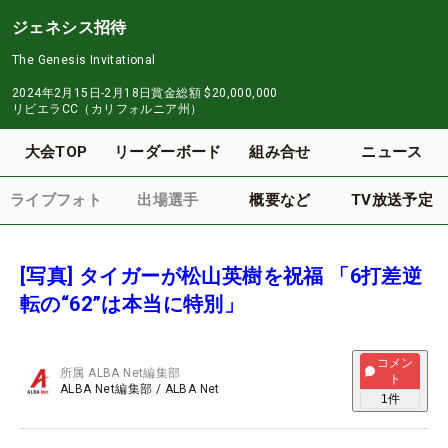
ジェネシス招待
The Genesis Invitational
2024年2月15日-2月18日
賞金総額
$20,000,000
リビエラCC（カリフォルニア州）
大会TOP
リーダーボード
組み合せ
ニュース
ライブフォト
出場選手
概要など
TV放送予定
[写真] タイガーが松山英樹を祝福 「6打差逆
転の“62”は本当に特別」
コメン
所属
ALBA Net編集部
ト
ALBA Net編集部
/
ALBA Net
1
件