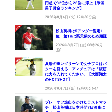
円超で32位から28位に浮上【米国
男子賞金ランキング】
2026年8月4日 (火) 12時30分
1
松山英樹は5アンダー暫定11
位 第1Rは悪天候のため順延
2026年8月7日 (金) 08時26分
1
夏場の重いグリーンで女子プロはパ
ターを替える アマチュアは「腹筋
に力を入れてください」【大西翔太
のHOTSHOT】
2026年8月7日 (金) 12時00分
7
プレーオフ進出をかけたラストマッ
チ 松山英樹は日本時間7日深夜に