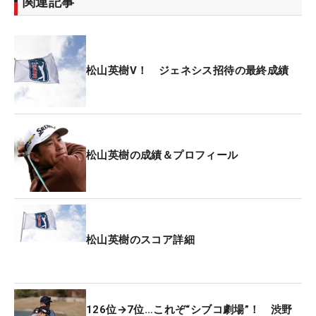
関連記事
松山英樹V！ ジェネシス招待の最終成績
松山英樹の成績＆プロフィール
松山英樹のスコア詳細
126位→7位…これぞ“シブコ劇場”！ 渋野