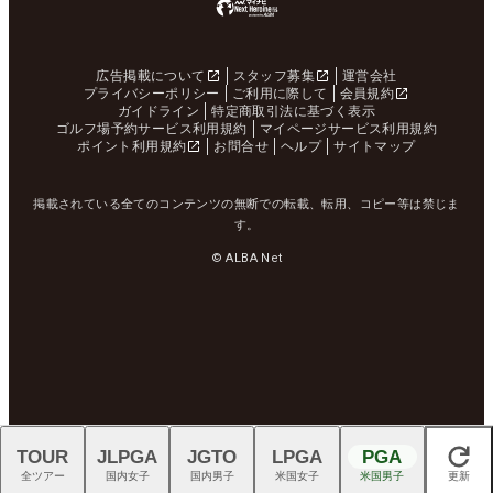
広告掲載について
スタッフ募集
運営会社
プライバシーポリシー
ご利用に際して
会員規約
ガイドライン
特定商取引法に基づく表示
ゴルフ場予約サービス利用規約
マイページサービス利用規約
ポイント利用規約
お問合せ
ヘルプ
サイトマップ
掲載されている全てのコンテンツの無断での転載、転用、コピー等は禁じま
す。
© ALBA Net
TOUR
JLPGA
JGTO
LPGA
PGA
閉じる
全ツアー
国内女子
国内男子
米国女子
米国男子
更新