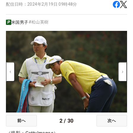
配信日時：
2024年2月19日 09時48分
#
松山英樹
米国男子
2
/
30
前へ
次へ