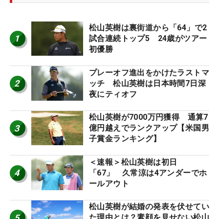
松山英樹は裏街道から「64」で2
1
試合連続トップ5 24歳がツアー
初優勝
プレーオフ進出をかけたラストマ
2
ッチ 松山英樹は日本時間7日深
夜にティオフ
松山英樹が7000万円獲得 通算7
3
億円越えでランクアップ【米国男
子賞金ランキング】
＜速報＞松山英樹は初日
4
「67」 久常涼は4アンダーでホ
ールアウト
松山英樹が結婚の発表を伏せてい
5
た理由とは？素顔を見せない松山