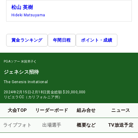
松山 英樹
Hideki Matsuyama
賞金ランキング
年間日程
ポイント・成績
PGAツアー
米国男子
ジェネシス招待
The Genesis Invitational
2024年2月15日-2月18日
賞金総額
$20,000,000
リビエラCC（カリフォルニア州）
大会TOP
リーダーボード
組み合せ
ニュース
ライブフォト
出場選手
概要など
TV放送予定