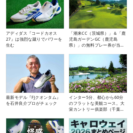
アディダス『コードカオス
「潮来CC（茨城県）」＆「鹿
27』は強烈な蹴りでパワーを
児島ガーデンGC（鹿児島
生む
県）」の無料プレー券が当た
る！！
最新モデル『FJクオンタム』
インター5分、都心から60分
を石井良介プロがチェック
のフラットな美観コース。大
栄カントリー俱楽部（千葉
県）