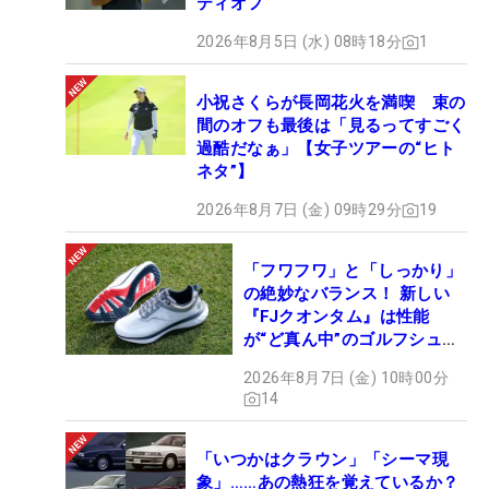
ティオフ
2026年8月5日 (水) 08時18分
1
小祝さくらが長岡花火を満喫 束の
間のオフも最後は「見るってすごく
過酷だなぁ」【女子ツアーの“ヒト
ネタ”】
2026年8月7日 (金) 09時29分
19
「フワフワ」と「しっかり」
の絶妙なバランス！ 新しい
『FJクオンタム』は性能
が“ど真ん中”のゴルフシュー
ズだった
2026年8月7日 (金) 10時00分
14
「いつかはクラウン」「シーマ現
象」……あの熱狂を覚えているか？