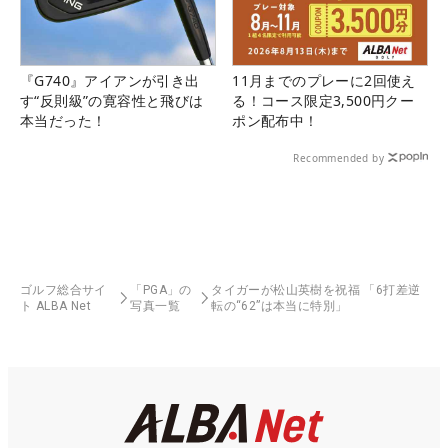
『G740』アイアンが引き出
11月までのプレーに2回使え
す“反則級”の寛容性と飛びは
る！コース限定3,500円クー
本当だった！
ポン配布中！
Recommended by
ゴルフ総合サイ
「PGA」の
タイガーが松山英樹を祝福 「6打差逆
ト ALBA Net
写真一覧
転の“62”は本当に特別」