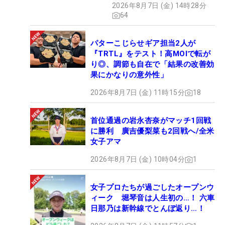
2026年8月7日 (金) 14時28分
ュー
64
パターこじらせギア担当2人が
『TRTL』をテスト！高MOIで転が
り◎、調節も自在で「結果の改善効
果にかなりの意外性」
2026年8月7日 (金) 11時15分
18
首位通過の岩永杏奈がマッチ1回戦
に勝利 廣吉優梨菜も2回戦へ/全米
女子アマ
2026年8月7日 (金) 10時04分
1
女子プロたちが過ごしたオープンウ
ィーク 堀琴音は人生初の…！ 六車
日那乃は新幹線でとんぼ返り…！