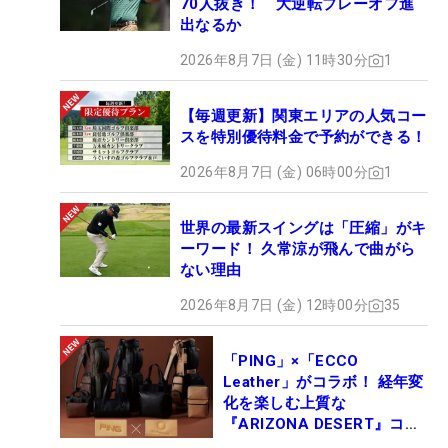
70人抜き！ 大逆転プレーオフ進
出なるか
2026年8月7日 (金) 11時30分
1
【毎週更新】関東エリアの人気コー
スを特別優待料金で予約ができる！
2026年8月7日 (金) 06時00分
1
世界の最新スイングは「圧縮」がキ
ーワード！ 久常涼が飛んで曲がら
ない理由
2026年8月7日 (金) 12時00分
35
「PING」×「ECCO
Leather」がコラボ！ 経年変
化を楽しむ上質な
『ARIZONA DESERT』コレ
クション、9月15日限定デビ