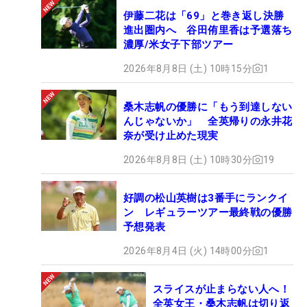
伊藤二花は「69」と巻き返し決勝
進出圏内へ 谷田侑里香は予選落ち
濃厚/米女子下部ツアー
2026年8月8日 (土) 10時15分
1
桑木志帆の優勝に「もう到達しない
んじゃないか」 全英帰りの永井花
奈が受け止めた現実
2026年8月8日 (土) 10時30分
19
好調の松山英樹は3番手にランクイ
ン レギュラーツアー最終戦の優勝
予想発表
2026年8月4日 (火) 14時00分
1
スライスが止まらない人へ！
全英女王・桑木志帆は切り返