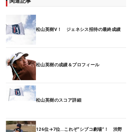
関連記事
松山英樹V！ ジェネシス招待の最終成績
松山英樹の成績＆プロフィール
松山英樹のスコア詳細
126位→7位…これぞ“シブコ劇場”！ 渋野