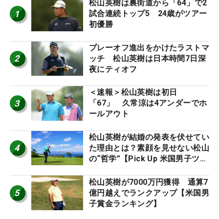
松山英樹は裏街道から「64」で2
1
試合連続トップ5 24歳がツアー
初優勝
プレーオフ進出をかけたラストマ
2
ッチ 松山英樹は日本時間7日深
夜にティオフ
＜速報＞松山英樹は初日
3
「67」 久常涼は4アンダーでホ
ールアウト
松山英樹が結婚の発表を伏せてい
4
た理由とは？素顔を見せない松山
の“哲学”【Pick Up 米国男子ツア
ー十大ニュース】
松山英樹が7000万円獲得 通算7
5
億円越えでランクアップ【米国男
子賞金ランキング】