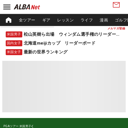
全ツアー
ギア
レッスン
ライフ
漫画
ゴルフ
メルマガ登録
松山英樹ら出場 ウィンダム選手権のリーダーボード
米国男子
北海道meijiカップ リーダーボード
国内女子
最新の世界ランキング
米国女子
PGAツアー
米国男子