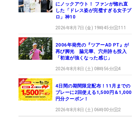
にノックアウト！ ファンが惚れ直
した「ドレス姿が完璧すぎる女子プ
ロ」神10
2026年8月7日 (金) 19時45分
111
2006年発売の『ツアーAD PT』が
再び脚光 脇元華、穴井詩も投入
「初速が強くなった感じ」
2026年8月8日 (土) 08時56分
4
4日間の期間限定配布！11月までの
プレーに2回使える1,500円＆1,000
円分クーポン！
2026年8月8日 (土) 06時00分
2