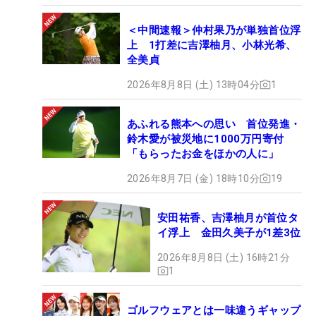
＜中間速報＞仲村果乃が単独首位浮
上 1打差に吉澤柚月、小林光希、
全美貞
2026年8月8日 (土) 13時04分
1
あふれる熊本への思い 首位発進・
鈴木愛が被災地に1000万円寄付
「もらったお金をほかの人に」
2026年8月7日 (金) 18時10分
19
安田祐香、吉澤柚月が首位タ
イ浮上 金田久美子が1差3位
2026年8月8日 (土) 16時21分
1
ゴルフウェアとは一味違うギャップ