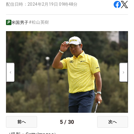
配信日時：
2024年2月19日 09時48分
#
松山英樹
米国男子
5
/
30
前へ
次へ