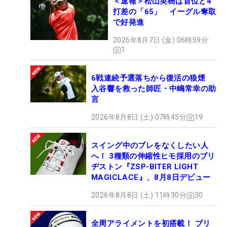
＜速報＞松山英樹は首位と4
打差の「65」 イーグル奪取
で好発進
2026年8月7日 (金) 06時59分
1
6戦連続予選落ちから復活の狼煙
入谷響を救った師匠・中嶋常幸の助
言
2026年8月8日 (土) 07時45分
19
スイング中のブレをなくしたい人
へ！ 3種類の伸縮性ヒモ採用のブリ
ヂストン『ZSP-BITER LIGHT
MAGICLACE』、8月8日デビュー
2026年8月8日 (土) 11時30分
30
全周アライメントを初搭載！ ブリ