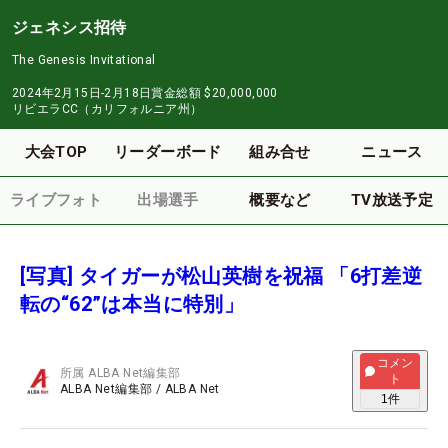
ジェネシス招待
The Genesis Invitational
2024年2月15日-2月18日
賞金総額
$20,000,000
リビエラCC（カリフォルニア州）
大会TOP
リーダーボード
組み合せ
ニュース
ライブフォト
出場選手
概要など
TV放送予定
[写真] タイガーが松山英樹を祝福 「6打差逆
転の“62”は本当に特別」
コメン
所属
ALBA Net編集部
ト
ALBA Net編集部
/
ALBA Net
1
件