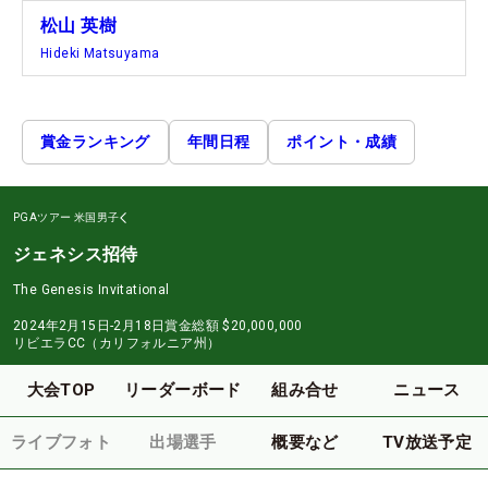
松山 英樹
Hideki Matsuyama
賞金ランキング
年間日程
ポイント・成績
PGAツアー
米国男子
ジェネシス招待
The Genesis Invitational
2024年2月15日-2月18日
賞金総額
$20,000,000
リビエラCC（カリフォルニア州）
大会TOP
リーダーボード
組み合せ
ニュース
ライブフォト
出場選手
概要など
TV放送予定