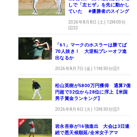
しで「左ヒザ」を先に動かし
ていた #優勝者のスイング
2026年8月8日 (土) 12時00分
32
「61」マークのホスラーは勝てば
70人抜き！ 大逆転プレーオフ進
出なるか
2026年8月7日 (金) 11時30分
1
松山英樹が5800万円獲得 通算7億
円超で32位から28位に浮上【米国
男子賞金ランキング】
2026年8月4日 (火) 12時30分
1
岩永杏奈が16強進出 大会は3日連
続で悪天候順延/全米女子アマ