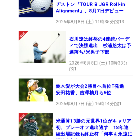
ヂストン『TOUR B JGR Roll-in
Alignment』、8月7日デビュー
2026年8月8日 (土) 11時35分
13
石川遼は終盤の4連続バーデ
ィで決勝進出 杉浦悠太は予
選落ち/米男子下部
2026年8月8日 (土) 10時33分
1
鈴木愛が大会2勝目へ首位T発進
安田祐香、吉澤柚月ら5位
2026年8月7日 (金) 16時14分
1
米通算13勝の元世界1位がキャリア
初、プレーオフ進出逃す 18年連
続出場記録も終止符「何事も永遠に