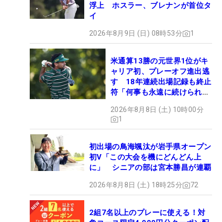
浮上 ホスラー、ブレナンが首位タ
イ
2026年8月9日 (日) 08時53分
1
米通算13勝の元世界1位がキ
ャリア初、プレーオフ進出逃
す 18年連続出場記録も終止
符「何事も永遠に続けられな
い」
2026年8月8日 (土) 10時00分
1
初出場の鳥海颯汰が岩手県オープン
初V「この大会を機にどんどん上
に」 シニアの部は宮本勝昌が連覇
2026年8月8日 (土) 18時25分
72
2組7名以上のプレーに使える！対