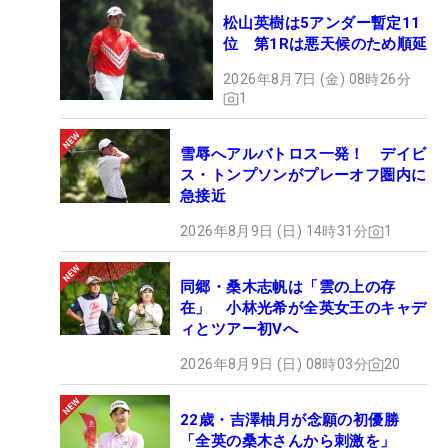
松山英樹は5アンダー暫定11
位 第1Rは悪天候のため順延
2026年8月7日 (金) 08時26分
1
雪辱へアルバトロス一発！ デイビ
ス・トンプソンがプレーオフ圏内に
急接近
2026年8月9日 (日) 14時31分
1
同郷・桑木志帆は「雲の上の存
在」 小林光希が全英女王のキャデ
ィとツアー初Vへ
2026年8月9日 (日) 08時03分
20
22歳・吉澤柚月が念願の初優勝
「全英の桑木さんから刺激を」