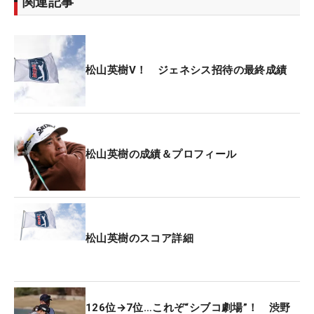
関連記事
松山英樹V！ ジェネシス招待の最終成績
松山英樹の成績＆プロフィール
松山英樹のスコア詳細
126位→7位…これぞ“シブコ劇場”！ 渋野