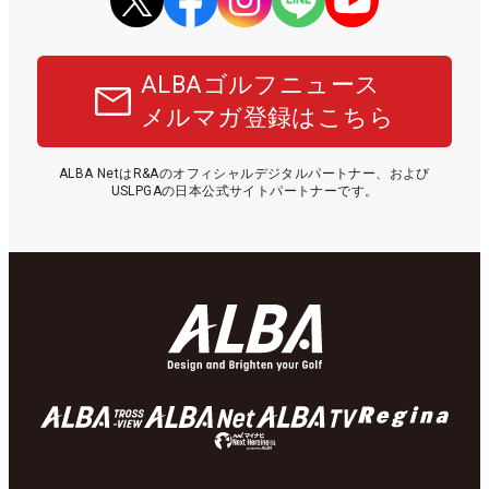
ALBAゴルフニュース
メルマガ登録はこちら
ALBA NetはR&Aのオフィシャルデジタルパートナー、および
USLPGAの日本公式サイトパートナーです。