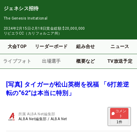
ジェネシス招待
The Genesis Invitational
2024年2月15日-2月18日
賞金総額
$20,000,000
リビエラCC（カリフォルニア州）
大会TOP
リーダーボード
組み合せ
ニュース
ライブフォト
出場選手
概要など
TV放送予定
[写真] タイガーが松山英樹を祝福 「6打差逆
転の“62”は本当に特別」
コメン
所属
ALBA Net編集部
ト
ALBA Net編集部
/
ALBA Net
1
件