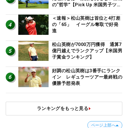
の“哲学”【Pick Up 米国男子ツア
ー十大ニュース】
＜速報＞松山英樹は首位と4打差
4
の「65」 イーグル奪取で好発
進
松山英樹が7000万円獲得 通算7
5
億円越えでランクアップ【米国男
子賞金ランキング】
好調の松山英樹は3番手にランク
6
イン レギュラーツアー最終戦の
優勝予想発表
ランキングをもっと見る
ページ上部へ