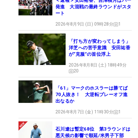
＜速報＞安田祐香、吉澤柚月はパー
発進 大混戦の最終ラウンドがスタ
ート
2026年8月9日 (日) 09時28分
1
「打ち方が変わってしまう」
洋芝への苦手意識 安田祐香
が“克服”の首位浮上
2026年8月8日 (土) 18時49分
20
「61」マークのホスラーは勝てば
70人抜き！ 大逆転プレーオフ進
出なるか
2026年8月7日 (金) 11時30分
1
石川遼は暫定68位 第3ラウンドは
悪天候の影響で順延/米男子下部