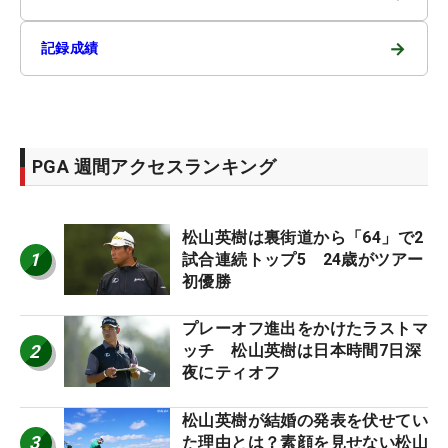
→
記録成績
PGA 週間アクセスランキング
松山英樹は裏街道から「64」で2
1
試合連続トップ5 24歳がツアー
初優勝
プレーオフ進出をかけたラストマ
2
ッチ 松山英樹は日本時間7日深
夜にティオフ
松山英樹が結婚の発表を伏せてい
3
た理由とは？素顔を見せない松山