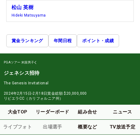
松山 英樹
Hideki Matsuyama
賞金ランキング
年間日程
ポイント・成績
PGAツアー
米国男子
ジェネシス招待
The Genesis Invitational
2024年2月15日-2月18日
賞金総額
$20,000,000
リビエラCC（カリフォルニア州）
大会TOP
リーダーボード
組み合せ
ニュース
ライブフォト
出場選手
概要など
TV放送予定