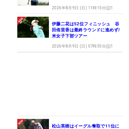
2026年8月9日 (日) 11時15分
1
伊藤二花は52位フィニッシュ 谷
田侑里香は最終ラウンドに進めず/
米女子下部ツアー
2026年8月9日 (日) 07時35分
1
松山英樹はイーグル奪取で11位に