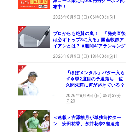
象コース限定4,000円分クーポン配
布中！
2026年8月9日 (日) 06時00分
1
プロからも絶賛の嵐！ 「発売直後
は必ずトップ3に入る」国産軟鉄ア
イアンとは？ #週間ギアランキング
2026年8月9日 (日) 18時00分
11
「ほぼメンタル」パター入ら
ず今季2度目の予選落ち 佐
久間朱莉に何が起きている？
2026年8月9日 (日) 08時39分
20
＜速報＞吉澤柚月が単独首位ター
ン 安田祐香、永井花奈2差追走