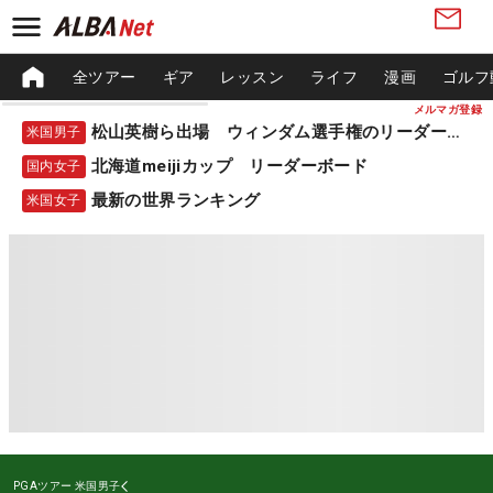
全ツアー
ギア
レッスン
ライフ
漫画
ゴルフ
メルマガ登録
松山英樹ら出場 ウィンダム選手権のリーダーボード
米国男子
北海道meijiカップ リーダーボード
国内女子
最新の世界ランキング
米国女子
PGAツアー
米国男子