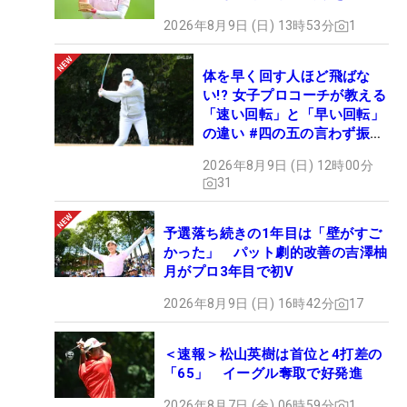
2026年8月9日 (日) 13時53分
1
体を早く回す人ほど飛ばな
い!? 女子プロコーチが教える
「速い回転」と「早い回転」
の違い #四の五の言わず振り
氣れ
2026年8月9日 (日) 12時00分
31
予選落ち続きの1年目は「壁がすご
かった」 パット劇的改善の吉澤柚
月がプロ3年目で初V
2026年8月9日 (日) 16時42分
17
＜速報＞松山英樹は首位と4打差の
「65」 イーグル奪取で好発進
2026年8月7日 (金) 06時59分
1