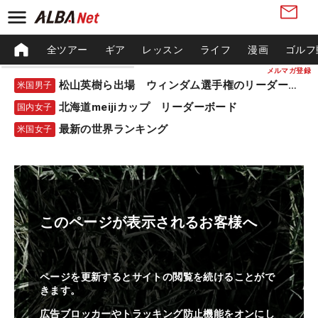
全ツアー
ギア
レッスン
ライフ
漫画
ゴルフ
メルマガ登録
松山英樹ら出場 ウィンダム選手権のリーダーボード
米国男子
北海道meijiカップ リーダーボード
国内女子
最新の世界ランキング
米国女子
このページが表示されるお客様へ
ページを更新するとサイトの閲覧を続けることがで
きます。
広告ブロッカーやトラッキング防止機能をオンにし