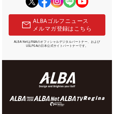
ALBAゴルフニュース
メルマガ登録はこちら
ALBA NetはR&Aのオフィシャルデジタルパートナー、および
USLPGAの日本公式サイトパートナーです。