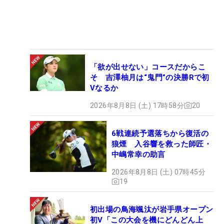
「欲が出せない」コースだからこ
そ 吉澤柚月は“鬼門”の決勝Rで初
Vなるか
2026年8月8日 (土) 17時58分
20
6戦連続予選落ちから復活の
狼煙 入谷響を救った師匠・
中嶋常幸の助言
2026年8月8日 (土) 07時45分
19
初出場の鳥海颯汰が岩手県オープン
初V「この大会を機にどんどん上