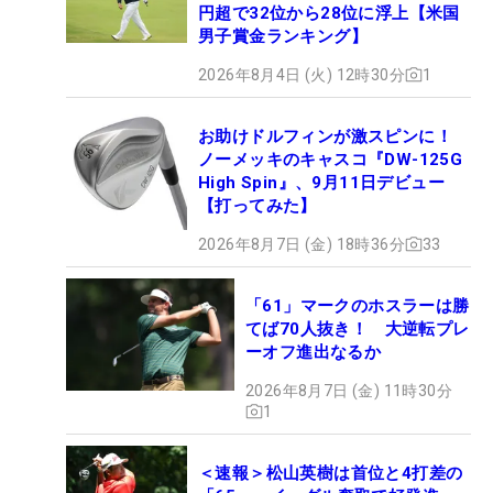
円超で32位から28位に浮上【米国
男子賞金ランキング】
2026年8月4日 (火) 12時30分
1
お助けドルフィンが激スピンに！
ノーメッキのキャスコ『DW-125G
High Spin』、9月11日デビュー
【打ってみた】
2026年8月7日 (金) 18時36分
33
「61」マークのホスラーは勝
てば70人抜き！ 大逆転プレ
ーオフ進出なるか
2026年8月7日 (金) 11時30分
1
＜速報＞松山英樹は首位と4打差の