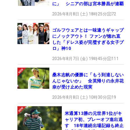
に」 シニアの部は宮本勝昌が連覇
2026年8月8日 (土) 18時25分
72
ゴルフウェアとは一味違うギャップ
にノックアウト！ ファンが惚れ直
した「ドレス姿が完璧すぎる女子プ
ロ」神10
2026年8月7日 (金) 19時45分
111
桑木志帆の優勝に「もう到達しない
んじゃないか」 全英帰りの永井花
奈が受け止めた現実
2026年8月8日 (土) 10時30分
19
米通算13勝の元世界1位がキ
ャリア初、プレーオフ進出逃
す 18年連続出場記録も終止