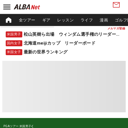
全ツアー
ギア
レッスン
ライフ
漫画
ゴルフ
メルマガ登録
松山英樹ら出場 ウィンダム選手権のリーダーボード
米国男子
北海道meijiカップ リーダーボード
国内女子
最新の世界ランキング
米国女子
PGAツアー
米国男子