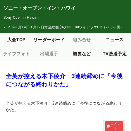
ソニー・オープン・イン・ハワイ
Sony Open in Hawaii
2021年1月14日-1月17日
賞金総額
$6,600,000
ワイアラエCC（ハワイ州）
大会TOP
リーダーボード
組み合せ
ニュース
ライブフォト
出場選手
概要など
TV放送予定
全英が控える木下稜介 3連続締めに「今後
につながる終わりかた」
全英が控える木下稜介 3連続締めに「今後につながる終わり
かた」
コメン
ト