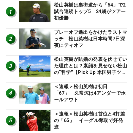
松山英樹は裏街道から「64」で2
1
試合連続トップ5 24歳がツアー
初優勝
プレーオフ進出をかけたラストマ
2
ッチ 松山英樹は日本時間7日深
夜にティオフ
松山英樹が結婚の発表を伏せてい
3
た理由とは？素顔を見せない松山
の“哲学”【Pick Up 米国男子ツア
ー十大ニュース】
＜速報＞松山英樹は初日
4
「67」 久常涼は4アンダーでホ
ールアウト
＜速報＞松山英樹は首位と4打差
5
の「65」 イーグル奪取で好発
進