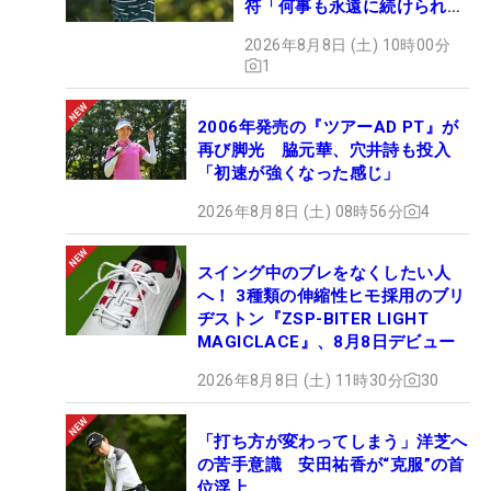
符「何事も永遠に続けられな
い」
2026年8月8日 (土) 10時00分
1
2006年発売の『ツアーAD PT』が
再び脚光 脇元華、穴井詩も投入
「初速が強くなった感じ」
2026年8月8日 (土) 08時56分
4
スイング中のブレをなくしたい人
へ！ 3種類の伸縮性ヒモ採用のブリ
ヂストン『ZSP-BITER LIGHT
MAGICLACE』、8月8日デビュー
2026年8月8日 (土) 11時30分
30
「打ち方が変わってしまう」洋芝へ
の苦手意識 安田祐香が“克服”の首
位浮上