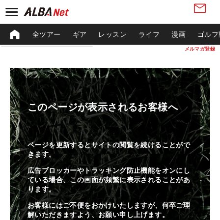
全ツアー
ギア
レッスン
ライフ
漫画
ゴルフ
メルマガ登録
このページが表示されるお客様へ
ページを更新するとサイトの閲覧を続けることがで
きます。
広告ブロッカーやトラッキング防止機能をオンにし
ている場合、この画面が頻繁に表示されることがあ
ります。
お客様にはご不便をおかけいたしますが、何卒ご理
解いただきますよう、お願い申し上げます。