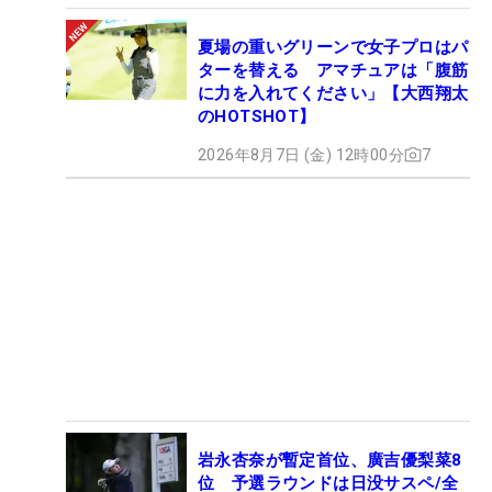
夏場の重いグリーンで女子プロはパ
ターを替える アマチュアは「腹筋
に力を入れてください」【大西翔太
のHOTSHOT】
2026年8月7日 (金) 12時00分
7
岩永杏奈が暫定首位、廣吉優梨菜8
位 予選ラウンドは日没サスペ/全