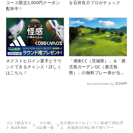
コース限定2,000円クーポン
を石井良介プロがチェック
配布中！
ネクストヒロイン選手とラウ
「潮来CC（茨城県）」＆「鹿
ンドできるチャンス！詳しく
児島ガーデンGC（鹿児島
はこちら！
県）」の無料プレー券が当た
る！！
Recommended by
ゴルフ総合サイ
「その他」
石川遼がホールインワン達成で28位浮
ト ALBA Net
の記事一覧
上 杉浦悠太59位/米下部ツアー