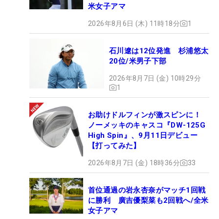
米女子アマ
2026年8月6日 (木) 11時18分
1
石川遼は12位発進 杉浦悠太
20位/米男子下部
2026年8月7日 (金) 10時29分
1
お助けドルフィンが激スピンに！
ノーメッキのキャスコ『DW-125G
High Spin』、9月11日デビュー
【打ってみた】
2026年8月7日 (金) 18時36分
33
首位通過の岩永杏奈がマッチ1回戦
に勝利 廣吉優梨菜も2回戦へ/全米
女子アマ