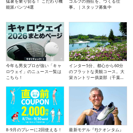
猛暑を乗り切る！ こだわり機
ゴルフの熱狂を、つくる仕
能派パンツ4選
事。｜スタッフ募集中
今年も男女プロが強い「キャ
インター5分、都心から60分
ロウェイ」のニュース一覧は
のフラットな美観コース。大
こちら！
栄カントリー俱楽部（千葉
県）
8-9月のプレーに2回使える！
最新モデル『FJクオンタム』