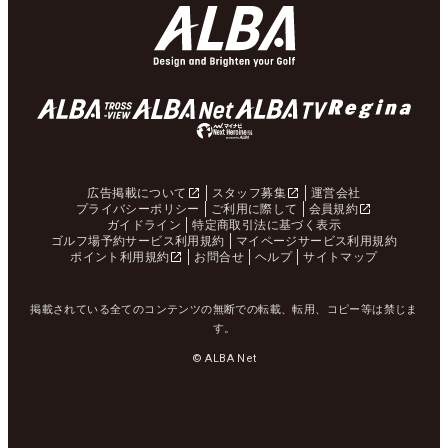
広告掲載について
スタッフ募集
運営会社
プライバシーポリシー
ご利用に際して
会員規約
ガイドライン
特定商取引法に基づく表示
ゴルフ場予約サービス利用規約
マイページサービス利用規約
ポイント利用規約
お問合せ
ヘルプ
サイトマップ
掲載されている全てのコンテンツの無断での転載、転用、コピー等は禁じま
す。
© ALBA Net