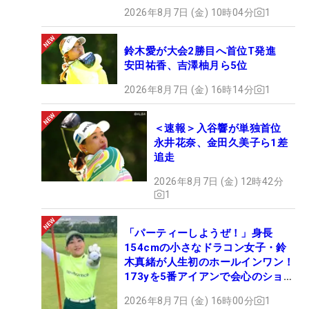
2026年8月7日 (金) 10時04分
1
鈴木愛が大会2勝目へ首位T発進
安田祐香、吉澤柚月ら5位
2026年8月7日 (金) 16時14分
1
＜速報＞入谷響が単独首位
永井花奈、金田久美子ら1差
追走
2026年8月7日 (金) 12時42分
1
「パーティーしようぜ！」身長
154cmの小さなドラコン女子・鈴
木真緒が人生初のホールインワン！
173yを5番アイアンで会心のショッ
ト
2026年8月7日 (金) 16時00分
1