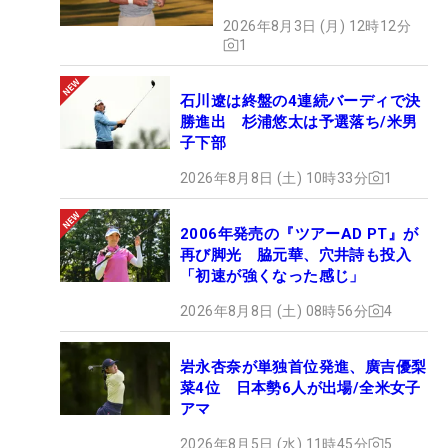
2026年8月3日 (月) 12時12分
1
石川遼は終盤の4連続バーディで決
勝進出 杉浦悠太は予選落ち/米男
子下部
2026年8月8日 (土) 10時33分
1
2006年発売の『ツアーAD PT』が
再び脚光 脇元華、穴井詩も投入
「初速が強くなった感じ」
2026年8月8日 (土) 08時56分
4
岩永杏奈が単独首位発進、廣吉優梨
菜4位 日本勢6人が出場/全米女子
アマ
2026年8月5日 (水) 11時45分
5