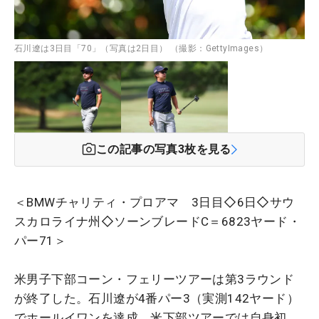
石川遼は3日目「70」（写真は2日目） （撮影：GettyImages）
この記事の写真
3
枚を見る
＜BMWチャリティ・プロアマ 3日目◇6日◇サウ
スカロライナ州◇ソーンブレードC＝6823ヤード・
パー71＞
米男子下部コーン・フェリーツアーは第3ラウンド
が終了した。石川遼が4番パー3（実測142ヤード）
でホールイワンを達成。米下部ツアーでは自身初。