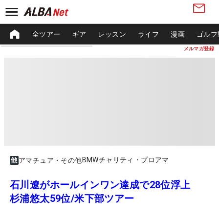
全ツアー
ギア
レッスン
ライフ
漫画
ゴルフ
メルマガ登録
BMWチャリティ・プロアマ
アマチュア・その他
石川遼がホールインワン達成で28位浮上
杉浦悠太59位/米下部ツアー