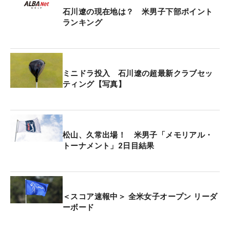
国内男子ツアー
石川遼の現在地は？ 米男子下部ポイント
・2010年「アジアパシフィックオープン」第2R 6
ランキング
番パー3（187ヤード、8I）
・2011年「三井住友VISA太平洋マスターズ」第
3R 17番パー3（228ヤード、4I）
ミニドラ投入 石川遼の超最新クラブセッ
・2022年「中日クラウンズ」第3R 7番パー
ティング【写真】
3（181ヤード、8I）
・2023年「中日クラウンズ」第3R 4番パー
3（171ヤード、8I）
松山、久常出場！ 米男子「メモリアル・
トーナメント」2日目結果
米国男子ツアー
・2013年「プエルトリコオープン」第3R 8番パー
3（185ヤード、6I）
・2015年「クイッケンローンズナショナル」第
＜スコア速報中＞ 全米女子オープン リーダ
1R 4番パー3（178ヤード、8I）
ーボード
・2026年「
BMWチャリティ・プロアマ
」第3R 4
番パー3（142ヤード）※下部ツアー