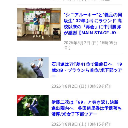
”シニアルーキー”と“義足の同
級生” 32年ぶりにラウンド 高
校以来の『再会』に中川勝弥
が感謝【MAIN STAGE JOYX
OPEN】
2026年8月2日 (日) 15時05分
3
石川遼は7打差41位で最終日ヘ 19
歳のB・ブラウンら首位/米下部ツア
ー
2026年8月2日 (日) 10時38分
1
伊藤二花は「69」と巻き返し決勝
進出圏内へ 谷田侑里香は予選落ち
濃厚/米女子下部ツアー
2026年8月8日 (土) 10時15分
1