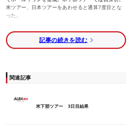
米ツアー、日本ツアーをあわせると通算7度目とな
った。
1イーグル・3バーディ・4ボギーの「70」でプレ
記事の続きを読む
ー。32位からトータル4アンダー・28位タイに浮上
した。
杉浦悠太は1バーディ・5ボギーの「75」と落とし、
トータル1オーバー・59位タイに後退した。
関連記事
トータル15アンダーの単独首位にベン・コールズ
（米国）。トータル9アンダー・2位タイにプレスト
ン・サマーヘイズ、ハンター・アイヒホルン（とも
米下部ツアー 3日目結果
に米国）が続いている。
【石川遼のホールインワン】