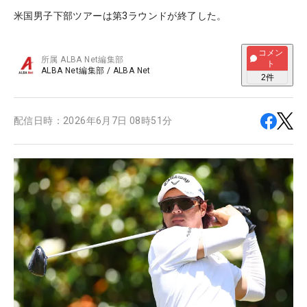
米国男子下部ツアーは第3ラウンドが終了した。
コメン
所属
ALBA Net編集部
ト
ALBA Net編集部
/
ALBA Net
2
件
配信日時：
2026年6月7日 08時51分