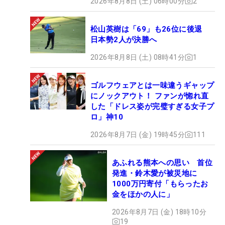
2026年8月8日 (土) 06時00分
2
松山英樹は「69」も26位に後退
日本勢2人が決勝へ
2026年8月8日 (土) 08時41分
1
ゴルフウェアとは一味違うギャップ
にノックアウト！ ファンが惚れ直
した「ドレス姿が完璧すぎる女子プ
ロ」神10
2026年8月7日 (金) 19時45分
111
あふれる熊本への思い 首位
発進・鈴木愛が被災地に
1000万円寄付「もらったお
金をほかの人に」
2026年8月7日 (金) 18時10分
19