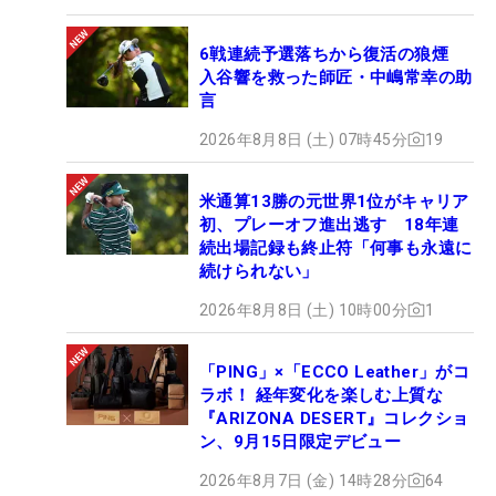
6戦連続予選落ちから復活の狼煙
入谷響を救った師匠・中嶋常幸の助
言
2026年8月8日 (土) 07時45分
19
米通算13勝の元世界1位がキャリア
初、プレーオフ進出逃す 18年連
続出場記録も終止符「何事も永遠に
続けられない」
2026年8月8日 (土) 10時00分
1
「PING」×「ECCO Leather」がコ
ラボ！ 経年変化を楽しむ上質な
『ARIZONA DESERT』コレクショ
ン、9月15日限定デビュー
2026年8月7日 (金) 14時28分
64