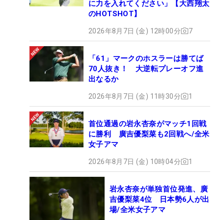
に力を入れてください」【大西翔太
のHOTSHOT】
2026年8月7日 (金) 12時00分
7
「61」マークのホスラーは勝てば
70人抜き！ 大逆転プレーオフ進
出なるか
2026年8月7日 (金) 11時30分
1
首位通過の岩永杏奈がマッチ1回戦
に勝利 廣吉優梨菜も2回戦へ/全米
女子アマ
2026年8月7日 (金) 10時04分
1
岩永杏奈が単独首位発進、廣
吉優梨菜4位 日本勢6人が出
場/全米女子アマ