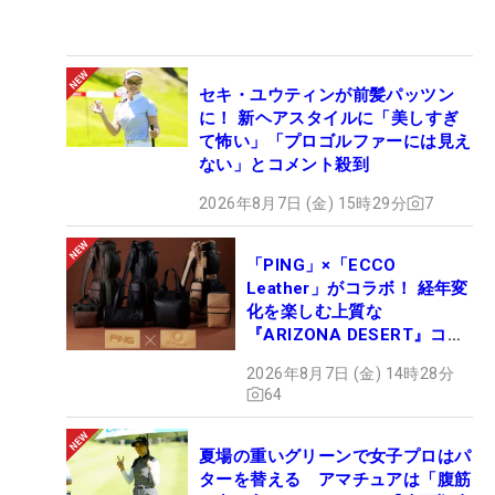
セキ・ユウティンが前髪パッツン
に！ 新ヘアスタイルに「美しすぎ
て怖い」「プロゴルファーには見え
ない」とコメント殺到
2026年8月7日 (金) 15時29分
7
「PING」×「ECCO
Leather」がコラボ！ 経年変
化を楽しむ上質な
『ARIZONA DESERT』コレ
クション、9月15日限定デビ
2026年8月7日 (金) 14時28分
ュー
64
夏場の重いグリーンで女子プロはパ
ターを替える アマチュアは「腹筋