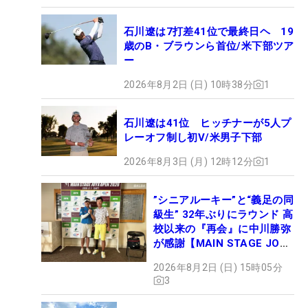
石川遼は7打差41位で最終日ヘ 19
歳のB・ブラウンら首位/米下部ツア
ー
2026年8月2日 (日) 10時38分
1
石川遼は41位 ヒッチナーが5人プ
レーオフ制し初V/米男子下部
2026年8月3日 (月) 12時12分
1
”シニアルーキー”と“義足の同
級生” 32年ぶりにラウンド 高
校以来の『再会』に中川勝弥
が感謝【MAIN STAGE JOYX
OPEN】
2026年8月2日 (日) 15時05分
3