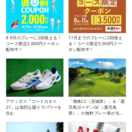
8-9月のプレーに2回使える！
11月までのプレーに2回使え
コース限定2,000円クーポン
る！コース限定3,500円クー
配布中！
ポン配布中！
アディダス『コードカオス
「潮来CC（茨城県）」＆「鹿
27』は強烈な蹴りでパワーを
児島ガーデンGC（鹿児島
生む
県）」の無料プレー券が当た
る！！