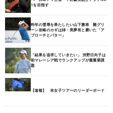
で急きょ借りて」打った2番アイアンでの2度目の打
1を目指す
ち直しも、最初と同じ方向、同じくらいの距離が出
てまたまたロストと負の連鎖が止まらない。「パニ
ックになりました。何やってるんだろう」。3度目
昨年の雪辱を果たしたい山下勝将 難グリ
の打ち直しは7番アイアンでレイアップするも、結
ーン攻略のカギは姉・美夢有と磨いた「ア
プローチとパター」
果的にまさかの12打を叩き、一気に7つもスコアを
落とした。
「結果を追求していきたい」 渋野日向子は
「いいゴルフができていたのに、もったいない」
初マレーシア戦でランクアップが最重要課
と、これにはガックリ。しかし、明日もあるなかで
題
落ち込んでいる暇はなく、「10番以外はいいゴルフ
ができていました」と前を向いた。「（2日目に）
いいスコアを出して、日本に帰ったら、それを次に
生かすことが大事。同じことをやったら意味がな
【速報】 米女子ツアーのリーダーボード
い」。今年の日本アマ王者は、この大きな失敗を糧
に10オーバーからの巻き返しを狙う。（文・杉本夏
希）