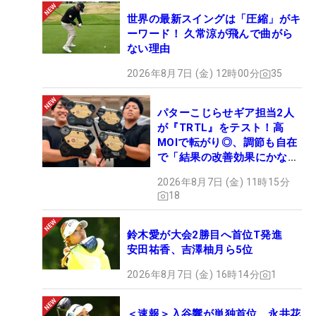
世界の最新スイングは「圧縮」がキ
ーワード！ 久常涼が飛んで曲がら
ない理由
2026年8月7日 (金) 12時00分
35
パターこじらせギア担当2人
が『TRTL』をテスト！高
MOIで転がり◎、調節も自在
で「結果の改善効果にかなり
の意外性」
2026年8月7日 (金) 11時15分
18
鈴木愛が大会2勝目へ首位T発進
安田祐香、吉澤柚月ら5位
2026年8月7日 (金) 16時14分
1
＜速報＞入谷響が単独首位 永井花