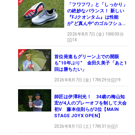
「フワフワ」と「しっかり」
の絶妙なバランス！ 新しい
『FJクオンタム』は性能
が“ど真ん中”のゴルフシュー
ズだった
2026年8月7日 (金) 10時00分
14
首位発進もグリーン上での開眼
も“10年ぶり” 金田久美子「あと1
回は勝ちたい」
2026年8月7日 (金) 17時29分
19
師匠は伊澤利光！ 34歳の梅山知
宏が4人のプレーオフを制して大会
初V 藤本佳則らが2位【MAIN
STAGE JOYX OPEN】
2026年8月1日 (土) 17時31分
1