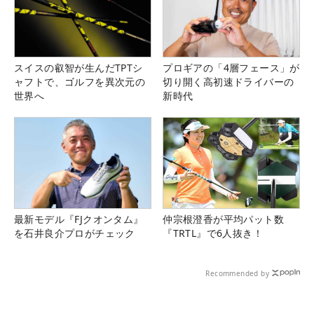
スイスの叡智が生んだTPTシ
プロギアの「4層フェース」が
ャフトで、ゴルフを異次元の
切り開く高初速ドライバーの
世界へ
新時代
最新モデル『FJクオンタム』
仲宗根澄香が平均パット数
を石井良介プロがチェック
『TRTL』で6人抜き！
Recommended by