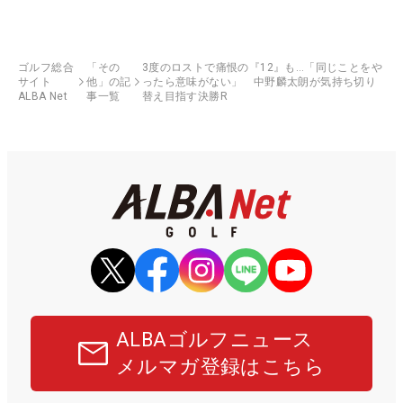
ゴルフ総合
「その
3度のロストで痛恨の『12』も…「同じことをや
サイト
他」の記
ったら意味がない」 中野麟太朗が気持ち切り
ALBA Net
事一覧
替え目指す決勝R
ALBAゴルフニュース
メルマガ登録はこちら