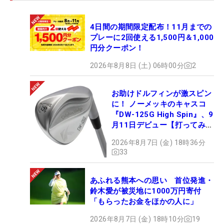
4日間の期間限定配布！11月までの
プレーに2回使える1,500円＆1,000
円分クーポン！
2026年8月8日 (土) 06時00分
2
お助けドルフィンが激スピン
に！ ノーメッキのキャスコ
『DW-125G High Spin』、9
月11日デビュー【打ってみ
た】
2026年8月7日 (金) 18時36分
33
あふれる熊本への思い 首位発進・
鈴木愛が被災地に1000万円寄付
「もらったお金をほかの人に」
2026年8月7日 (金) 18時10分
19