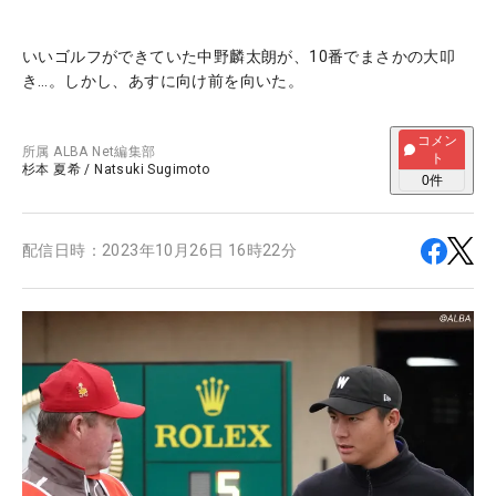
いいゴルフができていた中野麟太朗が、10番でまさかの大叩
き…。しかし、あすに向け前を向いた。
コメン
所属
ALBA Net編集部
ト
杉本 夏希
/
Natsuki Sugimoto
0
件
配信日時：
2023年10月26日 16時22分