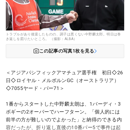
トラブルがあり後退したものの、調子は悪くない中野麟太郎。明日は巻
き返しを図りたいところ。 （撮影：ALBA）
この記事の写真
1
枚を見る
＜アジアパシフィックアマチュア選手権 初日◇26
日◇ロイヤル・メルボルンGC（オーストラリア）
◇7055ヤード・パー71＞
1番からスタートした中野麟太朗は、1バーディ・3
ボギーの2オーバーでハーフターン。「個人的には
前半の方が難しいのでよかった」と納得のできる内
容だったが、折り返し直後の10番パー5で事件は起