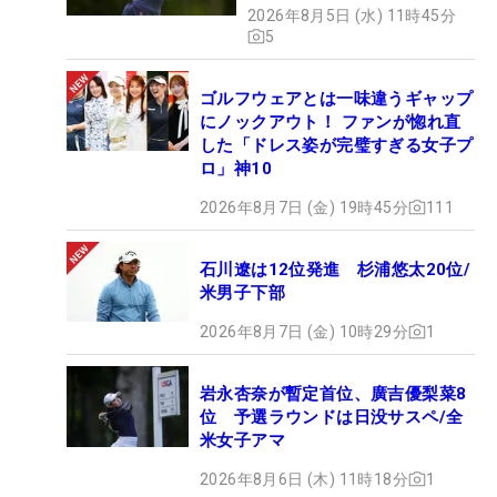
2026年8月5日 (水) 11時45分
5
ゴルフウェアとは一味違うギャップ
にノックアウト！ ファンが惚れ直
した「ドレス姿が完璧すぎる女子プ
ロ」神10
2026年8月7日 (金) 19時45分
111
石川遼は12位発進 杉浦悠太20位/
米男子下部
2026年8月7日 (金) 10時29分
1
岩永杏奈が暫定首位、廣吉優梨菜8
位 予選ラウンドは日没サスペ/全
米女子アマ
2026年8月6日 (木) 11時18分
1