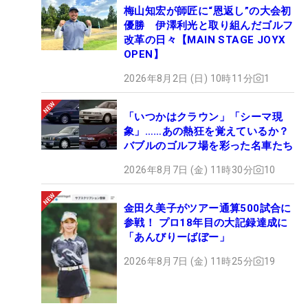
梅山知宏が師匠に“恩返し”の大会初
優勝 伊澤利光と取り組んだゴルフ
改革の日々【MAIN STAGE JOYX
OPEN】
2026年8月2日 (日) 10時11分
1
「いつかはクラウン」「シーマ現
象」……あの熱狂を覚えているか？
バブルのゴルフ場を彩った名車たち
2026年8月7日 (金) 11時30分
10
金田久美子がツアー通算500試合に
参戦！ プロ18年目の大記録達成に
「あんびりーばぼー」
2026年8月7日 (金) 11時25分
19