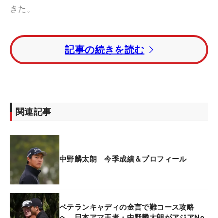
きた。
ティショットをフェアウェイ左サイドに置くと、
記事の続きを読む
「グリーンが見えていたので、自信を持って狙いま
した」とアゲンストの風が吹くなか、残り230ヤー
ドを果敢に狙った。この時握ったのは3番ウッド。
中野の普段の飛距離は「260ヤード」だが、風も考
慮し抑えるショットで240ヤード飛ばすのが狙い。
関連記事
しかしケンカさせるはずのショットは、風に勝ちグ
リーン奥のバンカーをも越えて、その先のブッシュ
へ。想像以上に距離が出て、痛恨のロストになって
しまった。
中野麟太朗 今季成績＆プロフィール
すぐさまセカンドショットを打った地点に戻り、2
番アイアンで打ち直すも、今度は左に引っかけてま
ベテランキャディの金言で難コース攻略
たもやブッシュのなかへ。「ボールが無くなったの
へ 日本アマ王者・中野麟太朗がアジアNo.