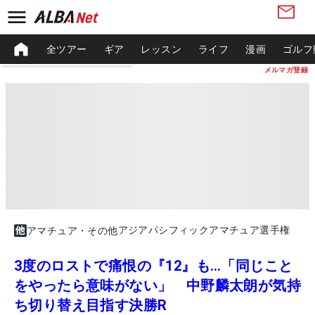
全ツアー
ギア
レッスン
ライフ
漫画
ゴルフ
メルマガ登録
アジアパシフィックアマチュア選手権
アマチュア・その他
3度のロストで痛恨の『12』も…「同じこと
をやったら意味がない」 中野麟太朗が気持
ち切り替え目指す決勝R