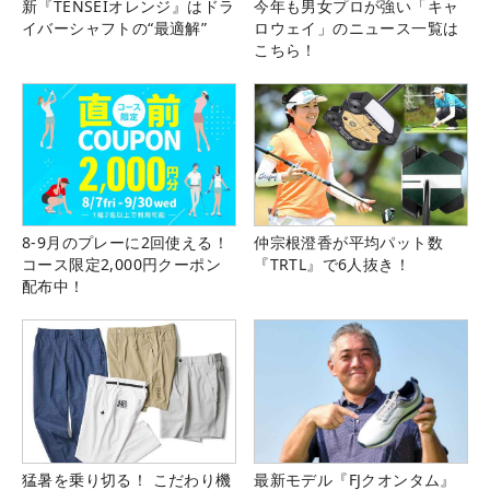
新『TENSEIオレンジ』はドラ
今年も男女プロが強い「キャ
イバーシャフトの“最適解”
ロウェイ」のニュース一覧は
こちら！
8-9月のプレーに2回使える！
仲宗根澄香が平均パット数
コース限定2,000円クーポン
『TRTL』で6人抜き！
配布中！
猛暑を乗り切る！ こだわり機
最新モデル『FJクオンタム』