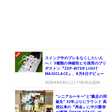
スイング中のブレをなくしたい人
へ！ 3種類の伸縮性ヒモ採用のブリ
ヂストン『ZSP-BITER LIGHT
MAGICLACE』、8月8日デビュー
2026年8月8日 (土) 11時30分
30
”シニアルーキー”と“義足の同
級生” 32年ぶりにラウンド 高
校以来の『再会』に中川勝弥