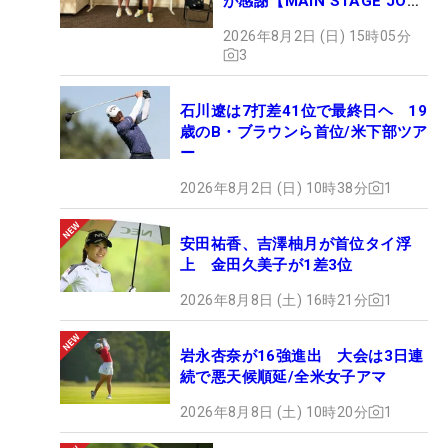
が感謝【MAIN STAGE JOYX
OPEN】
2026年8月2日 (日) 15時05分
3
石川遼は7打差41位で最終日ヘ 19
歳のB・ブラウンら首位/米下部ツア
ー
2026年8月2日 (日) 10時38分
1
安田祐香、吉澤柚月が首位タイ浮
上 金田久美子が1差3位
2026年8月8日 (土) 16時21分
1
岩永杏奈が16強進出 大会は3日連
続で悪天候順延/全米女子アマ
2026年8月8日 (土) 10時20分
1