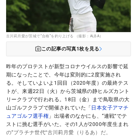
古川莉月愛が茨城で“合格”を釣り上げる （撮影：ALBA）
この記事の写真
1
枚を見る
昨年のプロテストが新型コロナウイルスの影響で延
期になったことで、今年は変則的に2度実施され
る。そしていよいよ1回目（2020年度）の最終テス
トが、来週22日（火）から茨城県の静ヒルズカント
リークラブで行われる。18日（金）まで鳥取県の大
山ゴルフクラブで開催されていた「
日本女子アマチ
ュアゴルフ選手権
」出場者のなかにも、“連戦”でテ
ストに挑む選手がいた。その1人が2000年度生まれ
の“プラチナ世代”古川莉月愛（りるあ）だ。