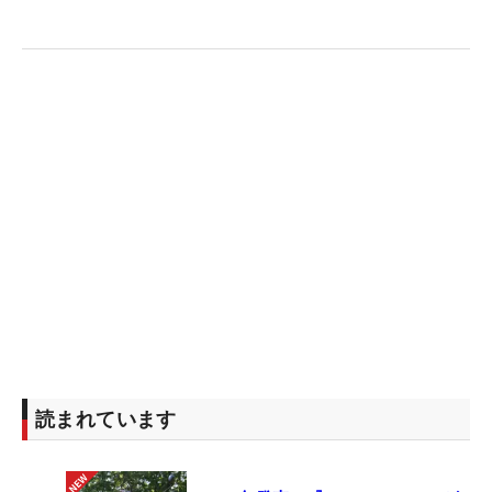
比べたらレベルアップできています」という手応え
を感じている。
それだけに“仕上げ”ともいえるアマチュア日本一を
決める大会で、強い雨風に見舞われた最終日にも
「73」と耐え、上位に踏みとどまった意味は大き
い。そして、最後に必要になるのは「自信」と話し
た。「しっかり1次、2次も頑張ることができた。技
術が違うとは思わない。気持ちで負けないように」
と、胸を張って来週コースに立つ。
「ずっとゴルフばかりやってきたので、あまり長く
続けようとは思ってないんです（笑）。すぐにツア
ーに行って、優勝をして、気が済むまでやってやめ
読まれています
る！って言いたい。30歳までには結婚したいんです
（笑）」など話す姿からは底抜けの明るさを感じ