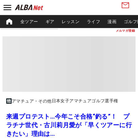
全ツアー
ギア
レッスン
ライフ
漫画
ゴルフ
メルマガ登録
日本女子アマチュアゴルフ選手権
アマチュア・その他
来週プロテスト…今年こそ合格“釣る”！ プ
ラチナ世代・古川莉月愛が「早くツアーに行
きたい」理由は…