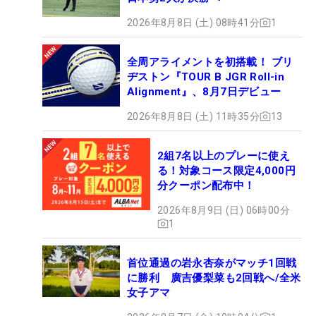
2026年8月8日 (土) 08時41分
1
全周アライメントを初搭載！ ブリ
ヂストン『TOUR B JGR Roll-in
Alignment』、8月7日デビュー
2026年8月8日 (土) 11時35分
13
2組7名以上のプレーに使え
る！対象コース限定4,000円
分クーポン配布中！
2026年8月9日 (日) 06時00分
1
首位通過の岩永杏奈がマッチ1回戦
に勝利 廣吉優梨菜も2回戦へ/全米
女子アマ