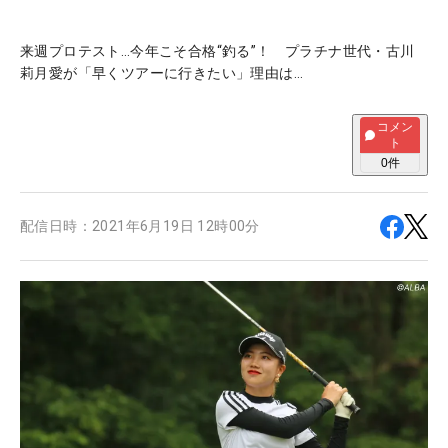
来週プロテスト…今年こそ合格“釣る”！ プラチナ世代・古川
莉月愛が「早くツアーに行きたい」理由は…
コメン
ト
0
件
配信日時：
2021年6月19日 12時00分