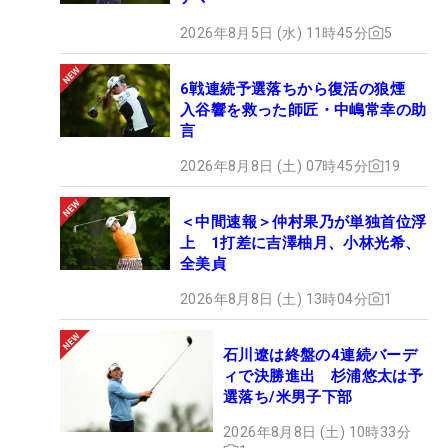
2026年8月5日 (水) 11時45分
5
6戦連続予選落ちから復活の狼煙
入谷響を救った師匠・中嶋常幸の助
言
2026年8月8日 (土) 07時45分
19
＜中間速報＞仲村果乃が単独首位浮
上 1打差に吉澤柚月、小林光希、
全美貞
2026年8月8日 (土) 13時04分
1
石川遼は終盤の4連続バーデ
ィで決勝進出 杉浦悠太は予
選落ち/米男子下部
2026年8月8日 (土) 10時33分