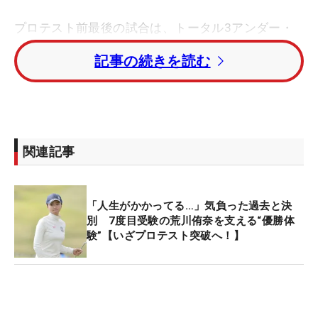
プロテスト前最後の試合は、トータル3アンダー・
10位タイと見事トップ10入り。古川は、いい形で大
記事の続きを読む
一番を迎えることになる。「アイアンショットはよ
かったけど、ティショットが曲がるときがありまし
た。あとはチャンスにつけてもパターが…というの
があったので、それは課題のままですね」と鳥取で
の4日間を振り返ったが、ここからは今までやって
関連記事
きたことを強く信じるのみだ。
プロテストは、2年前の19年に初挑戦。しかし結果
「人生がかかってる…」気負った過去と決
は2次予選で敗退した。「ビビッてましたし、シン
別 7度目受験の荒川侑奈を支える“優勝体
験”【いざプロテスト突破へ！】
プルに下手だった。いろいろ違いましたね」と、当
時のことを振り返る。その後は地元の岐阜県をメイ
ン拠点に合格に向け専念。「自分の得意な部分、苦
手な部分を把握して、よかったところは伸ばせた
し、ダメだった部分もましになってます。2年前に