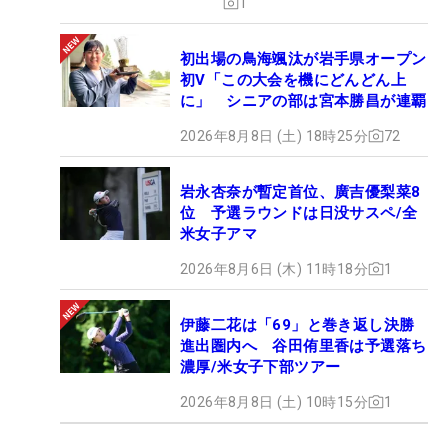
1
初出場の鳥海颯汰が岩手県オープン
初V「この大会を機にどんどん上
に」 シニアの部は宮本勝昌が連覇
2026年8月8日 (土) 18時25分
72
岩永杏奈が暫定首位、廣吉優梨菜8
位 予選ラウンドは日没サスペ/全
米女子アマ
2026年8月6日 (木) 11時18分
1
伊藤二花は「69」と巻き返し決勝
進出圏内へ 谷田侑里香は予選落ち
濃厚/米女子下部ツアー
2026年8月8日 (土) 10時15分
1