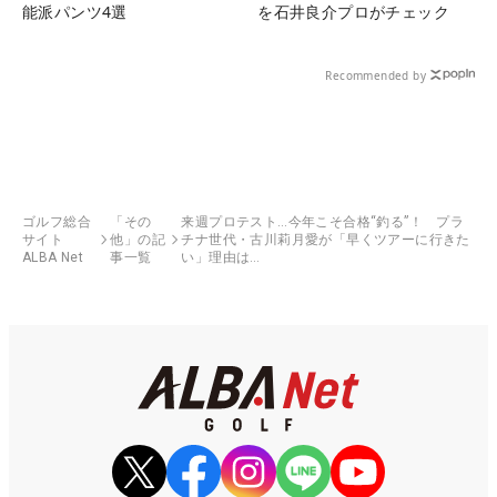
能派パンツ4選
を石井良介プロがチェック
Recommended by
ゴルフ総合
「その
来週プロテスト…今年こそ合格“釣る”！ プラ
サイト
他」の記
チナ世代・古川莉月愛が「早くツアーに行きた
ALBA Net
事一覧
い」理由は…