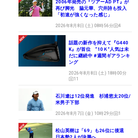
る。だが「今年は絶対テストに受かりたい」という
2006年発売の『ツアーAD PT』が
再び脚光 脇元華、穴井詩も投入
言葉はしっかりと熱を帯びている。古江彩佳ら同世
「初速が強くなった感じ」
代の活躍は、大きな「刺激」として力になる。
2026年8月8日 (土) 08時56分
4
話題の新作を抑えて『G440
K』が首位 “10Ｋ”人気は未
だに継続中 #週間ギアランキ
ング
2026年8月8日 (土) 18時00分
11
石川遼は12位発進 杉浦悠太20位/
米男子下部
2026年8月7日 (金) 10時29分
1
松山英樹は「69」も26位に後退
日本勢2人が決勝へ