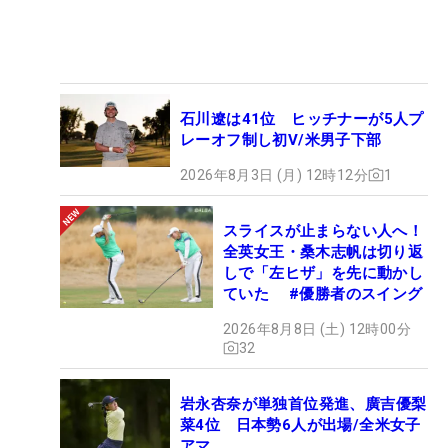
石川遼は41位 ヒッチナーが5人プ
レーオフ制し初V/米男子下部
2026年8月3日 (月) 12時12分
1
スライスが止まらない人へ！
全英女王・桑木志帆は切り返
しで「左ヒザ」を先に動かし
ていた #優勝者のスイング
2026年8月8日 (土) 12時00分
32
岩永杏奈が単独首位発進、廣吉優梨
菜4位 日本勢6人が出場/全米女子
アマ