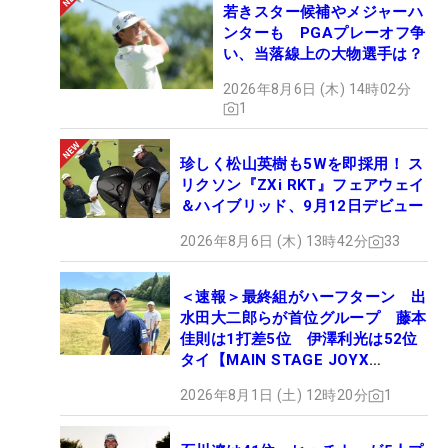
若きスター候補やメジャーハ
ンターも PGAプレーオフ争
い、当落線上の大物選手は？
2026年8月6日 (木) 14時02分
1
珍しく松山英樹も5Wを即採用！ ス
リクソン『ZXi RKT』フェアウェイ
＆ハイブリッド、9月12日デビュー
2026年8月6日 (木) 13時42分
33
＜速報＞最終組がハーフターン 出
水田大二郎らが首位グループ 藤本
佳則は1打差5位 伊澤利光は52位
タイ【MAIN STAGE JOYX
OPEN】
2026年8月1日 (土) 12時20分
1