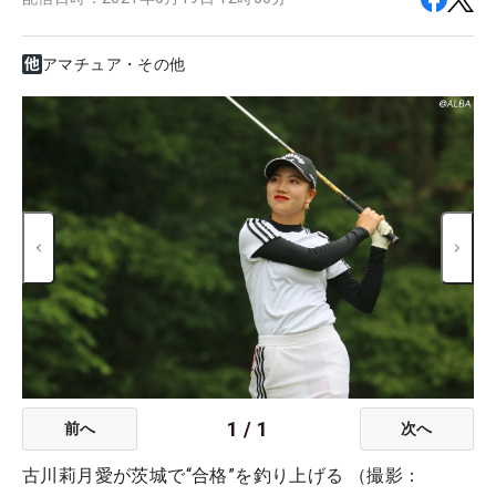
アマチュア・その他
1
/
1
前へ
次へ
古川莉月愛が茨城で“合格”を釣り上げる （撮影：