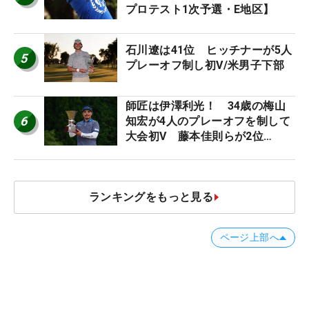
プロテスト1次予選・E地区】
石川遼は41位 ヒッチナーが5人
5
プレーオフ制し初V/米男子下部
師匠は伊澤利光！ 34歳の梅山
6
知宏が4人のプレーオフを制して
大会初V 藤本佳則らが2位
【MAIN STAGE JOYX OPEN】
ランキングをもっと見る
ページ上部へ