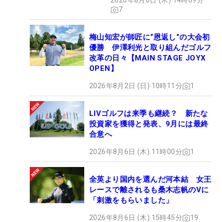
2026年8月6日 (木) 14時09分
7
梅山知宏が師匠に“恩返し”の大会初
優勝 伊澤利光と取り組んだゴルフ
改革の日々【MAIN STAGE JOYX
OPEN】
2026年8月2日 (日) 10時11分
1
LIVゴルフは来季も継続？ 新たな
投資家を獲得と発表、9月には最終
合意へ
2026年8月6日 (木) 11時00分
1
全英より国内を選んだ河本結 女王
レースで離されるも桑木志帆のVに
「刺激をもらいました」
2026年8月6日 (木) 15時45分
19