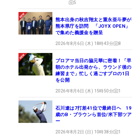
5
熊本出身の秋吉翔太と重永亜斗夢が
熊本県庁を訪問 「JOYX OPEN」
で集めた義援金を贈呈
2026年8月6日 (木) 18時43分
8
プロアマ当日の脇元華に密着！「早
朝のホテル出発から、ラウンド後の
練習まで」忙しく過ごすプロの1日
を公開
2026年8月6日 (木) 15時50分
1
石川遼は7打差41位で最終日ヘ 19
歳のB・ブラウンら首位/米下部ツア
ー
2026年8月2日 (日) 10時38分
1