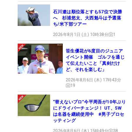
石川遼は順位落とすも57位で決勝
へ 杉浦悠太、大西魁斗は予選落
ち/米下部ツアー
2026年8月1日 (土) 10時38分
1
笹生優花が6度目のジュニア
イベント開催 ゴルフを通じ
て伝えたいこと「真剣だけ
ど、それを楽しむ」
2026年8月6日 (木) 17時43分
19
“替えないプロ”今平周吾が10年ぶり
にドライバーチェンジ！ UT、5W
は名器を継続使用中 #男子プロセ
ッティング
2026年8月6日 (木) 15時49分
38