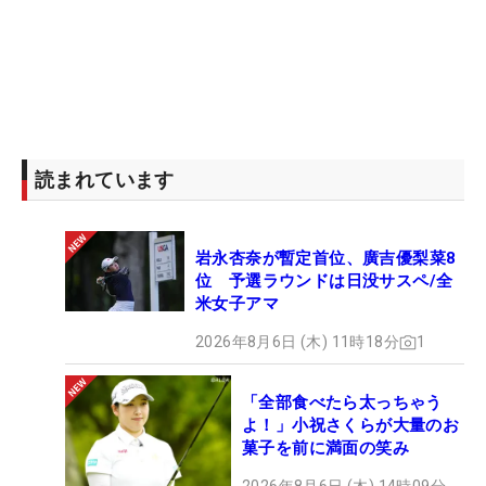
読まれています
岩永杏奈が暫定首位、廣吉優梨菜8
位 予選ラウンドは日没サスペ/全
米女子アマ
2026年8月6日 (木) 11時18分
1
「全部食べたら太っちゃう
よ！」小祝さくらが大量のお
菓子を前に満面の笑み