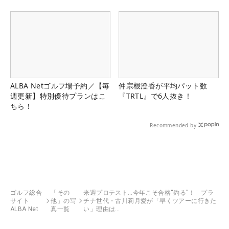
ALBA Netゴルフ場予約／【毎
仲宗根澄香が平均パット数
週更新】特別優待プランはこ
『TRTL』で6人抜き！
ちら！
Recommended by
ゴルフ総合
「その
来週プロテスト…今年こそ合格“釣る”！ プラ
サイト
他」の写
チナ世代・古川莉月愛が「早くツアーに行きた
ALBA Net
真一覧
い」理由は…