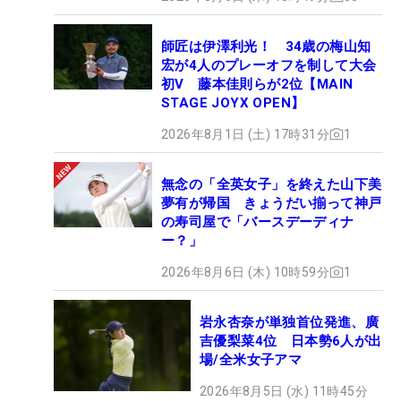
師匠は伊澤利光！ 34歳の梅山知
宏が4人のプレーオフを制して大会
初V 藤本佳則らが2位【MAIN
STAGE JOYX OPEN】
2026年8月1日 (土) 17時31分
1
無念の「全英女子」を終えた山下美
夢有が帰国 きょうだい揃って神戸
の寿司屋で「バースデーディナ
ー？」
2026年8月6日 (木) 10時59分
1
岩永杏奈が単独首位発進、廣
吉優梨菜4位 日本勢6人が出
場/全米女子アマ
2026年8月5日 (水) 11時45分