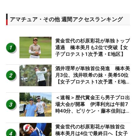
アマチュア・その他 週間アクセスランキング
黄金世代の杉原彩花が単独トップ
1
通過 橋本美月も2位で突破【女
子プロテスト1次予選・E地区】
酒井理琴が単独首位発進 橋本美
2
月3位、浅井咲希の妹・美希50位
【女子プロテスト1次予選・E地
区】
＜速報＞歴代賞金王ら男子プロ出
3
場大会が開幕 伊澤利光は午前7
時40分、ビリケン・藤本佳則は
午前9時30分にティオフ【MAIN
STAGE JOYX OPEN】
黄金世代の杉原彩花が単独首位
4
橋本美月は4位で最終日へ【女子