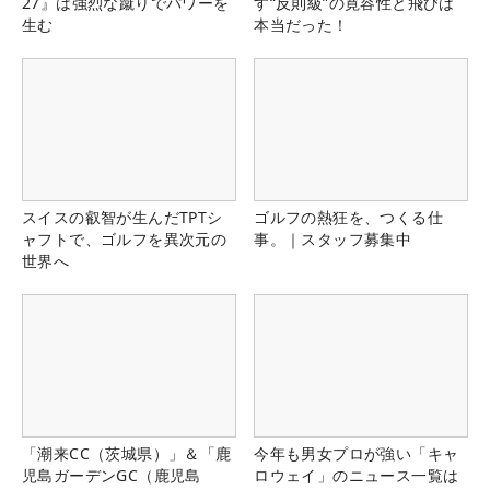
27』は強烈な蹴りでパワーを
す“反則級”の寛容性と飛びは
生む
本当だった！
スイスの叡智が生んだTPTシ
ゴルフの熱狂を、つくる仕
ャフトで、ゴルフを異次元の
事。｜スタッフ募集中
世界へ
「潮来CC（茨城県）」＆「鹿
今年も男女プロが強い「キャ
児島ガーデンGC（鹿児島
ロウェイ」のニュース一覧は