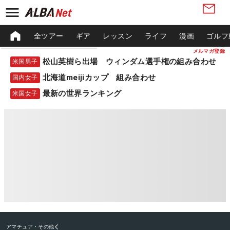
全ツアー
ギア
レッスン
ライフ
漫画
ゴルフ
メルマガ登録
松山英樹ら出場 ウィンダム選手権の組み合わせ
米国男子
北海道meijiカップ 組み合わせ
国内女子
最新の世界ランキング
米国女子
アマチュア・その他