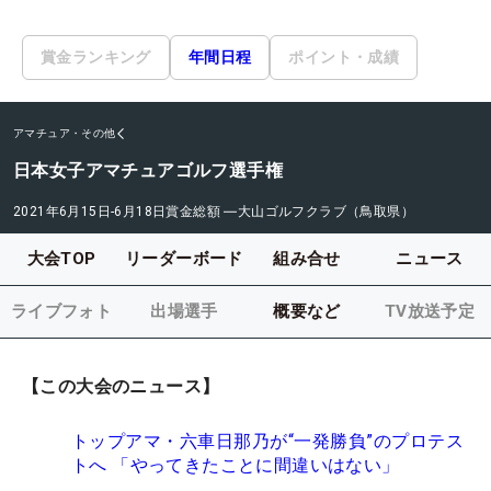
賞金ランキング
年間日程
ポイント・成績
アマチュア・その他
日本女子アマチュアゴルフ選手権
2021年6月15日-6月18日
賞金総額
―
大山ゴルフクラブ（鳥取県）
大会TOP
リーダーボード
組み合せ
ニュース
ライブフォト
出場選手
概要など
TV放送予定
【この大会のニュース】
トップアマ・六車日那乃が“一発勝負”のプロテス
トへ 「やってきたことに間違いはない」