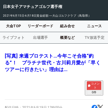
日本女子アマチュアゴルフ選手権
2021年6月15日-6月18日
賞金総額
―
大山ゴルフクラブ（鳥取県）
大会TOP
リーダーボード
組み合せ
ニュース
ライブフォト
出場選手
概要など
TV放送予定
[写真] 来週プロテスト…今年こそ合格“釣
る”！ プラチナ世代・古川莉月愛が「早く
ツアーに行きたい」理由は…
コメン
ト
0
件
配信日時：
2021年6月19日 12時00分