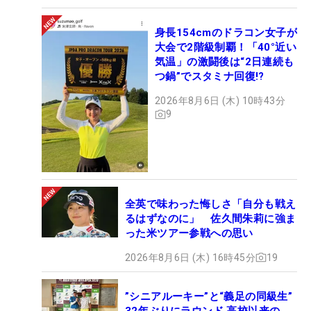
身長154cmのドラコン女子が
大会で2階級制覇！「40°近い
気温」の激闘後は“2日連続も
つ鍋”でスタミナ回復!?
2026年8月6日 (木) 10時43分
9
全英で味わった悔しさ「自分も戦え
るはずなのに」 佐久間朱莉に強ま
った米ツアー参戦への思い
2026年8月6日 (木) 16時45分
19
”シニアルーキー”と“義足の同級生”
32年ぶりにラウンド 高校以来の