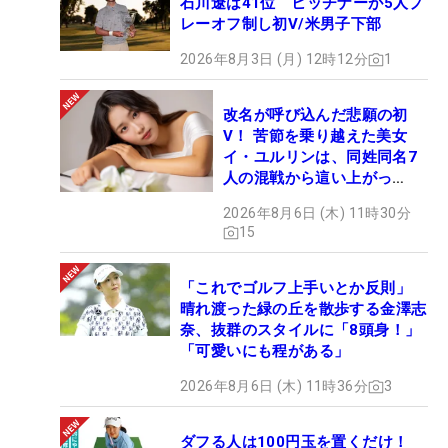
石川遼は41位 ヒッチナーが5人プ
レーオフ制し初V/米男子下部
2026年8月3日 (月) 12時12分
1
改名が呼び込んだ悲願の初
V！ 苦節を乗り越えた美女
イ・ユルリンは、同姓同名7
人の混戦から這い上がっ
た“新星ヒロイン”
2026年8月6日 (木) 11時30分
15
「これでゴルフ上手いとか反則」
晴れ渡った緑の丘を散歩する金澤志
奈、抜群のスタイルに「8頭身！」
「可愛いにも程がある」
2026年8月6日 (木) 11時36分
3
ダフる人は100円玉を置くだけ！