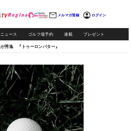
メルマガ登録
ログイン
Sニュース
ゴルフ場予約
連載
プレゼント
感が秀逸 『トゥーロンパター』